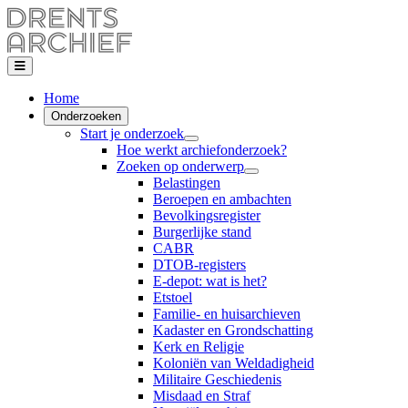
Home
Onderzoeken
Start je onderzoek
Hoe werkt archiefonderzoek?
Zoeken op onderwerp
Belastingen
Beroepen en ambachten
Bevolkingsregister
Burgerlijke stand
CABR
DTOB-registers
E-depot: wat is het?
Etstoel
Familie- en huisarchieven
Kadaster en Grondschatting
Kerk en Religie
Koloniën van Weldadigheid
Militaire Geschiedenis
Misdaad en Straf