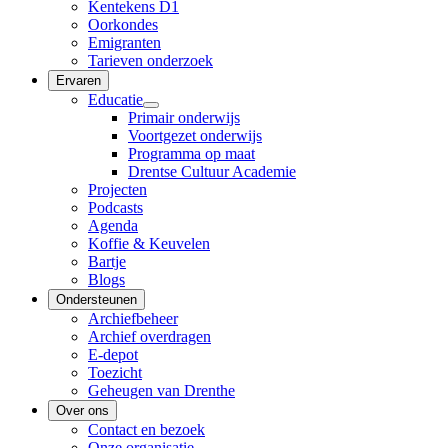
Kentekens D1
Oorkondes
Emigranten
Tarieven onderzoek
Ervaren
Educatie
Primair onderwijs
Voortgezet onderwijs
Programma op maat
Drentse Cultuur Academie
Projecten
Podcasts
Agenda
Koffie & Keuvelen
Bartje
Blogs
Ondersteunen
Archiefbeheer
Archief overdragen
E-depot
Toezicht
Geheugen van Drenthe
Over ons
Contact en bezoek
Onze organisatie