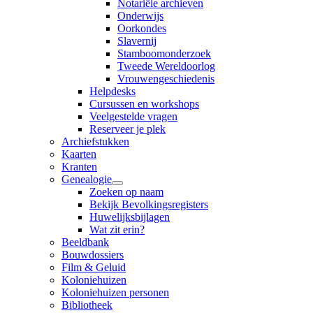
Notariële archieven
Onderwijs
Oorkondes
Slavernij
Stamboomonderzoek
Tweede Wereldoorlog
Vrouwengeschiedenis
Helpdesks
Cursussen en workshops
Veelgestelde vragen
Reserveer je plek
Archiefstukken
Kaarten
Kranten
Genealogie
Zoeken op naam
Bekijk Bevolkingsregisters
Huwelijksbijlagen
Wat zit erin?
Beeldbank
Bouwdossiers
Film & Geluid
Koloniehuizen
Koloniehuizen personen
Bibliotheek