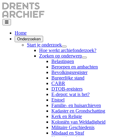
Home
Onderzoeken
Start je onderzoek
Hoe werkt archiefonderzoek?
Zoeken op onderwerp
Belastingen
Beroepen en ambachten
Bevolkingsregister
Burgerlijke stand
CABR
DTOB-registers
E-depot: wat is het?
Etstoel
Familie- en huisarchieven
Kadaster en Grondschatting
Kerk en Religie
Koloniën van Weldadigheid
Militaire Geschiedenis
Misdaad en Straf