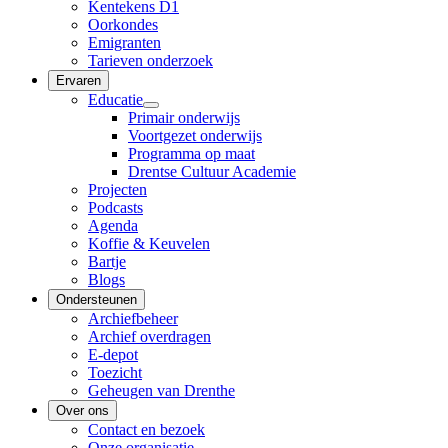
Kentekens D1
Oorkondes
Emigranten
Tarieven onderzoek
Ervaren
Educatie
Primair onderwijs
Voortgezet onderwijs
Programma op maat
Drentse Cultuur Academie
Projecten
Podcasts
Agenda
Koffie & Keuvelen
Bartje
Blogs
Ondersteunen
Archiefbeheer
Archief overdragen
E-depot
Toezicht
Geheugen van Drenthe
Over ons
Contact en bezoek
Onze organisatie