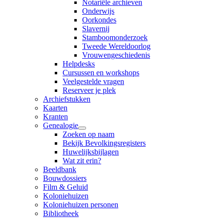
Notariële archieven
Onderwijs
Oorkondes
Slavernij
Stamboomonderzoek
Tweede Wereldoorlog
Vrouwengeschiedenis
Helpdesks
Cursussen en workshops
Veelgestelde vragen
Reserveer je plek
Archiefstukken
Kaarten
Kranten
Genealogie
Zoeken op naam
Bekijk Bevolkingsregisters
Huwelijksbijlagen
Wat zit erin?
Beeldbank
Bouwdossiers
Film & Geluid
Koloniehuizen
Koloniehuizen personen
Bibliotheek