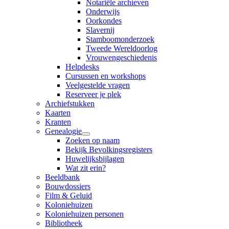
Notariële archieven
Onderwijs
Oorkondes
Slavernij
Stamboomonderzoek
Tweede Wereldoorlog
Vrouwengeschiedenis
Helpdesks
Cursussen en workshops
Veelgestelde vragen
Reserveer je plek
Archiefstukken
Kaarten
Kranten
Genealogie
Zoeken op naam
Bekijk Bevolkingsregisters
Huwelijksbijlagen
Wat zit erin?
Beeldbank
Bouwdossiers
Film & Geluid
Koloniehuizen
Koloniehuizen personen
Bibliotheek