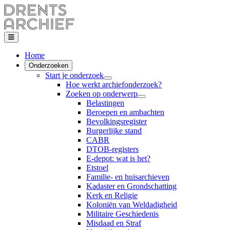
Home
Onderzoeken
Start je onderzoek
Hoe werkt archiefonderzoek?
Zoeken op onderwerp
Belastingen
Beroepen en ambachten
Bevolkingsregister
Burgerlijke stand
CABR
DTOB-registers
E-depot: wat is het?
Etstoel
Familie- en huisarchieven
Kadaster en Grondschatting
Kerk en Religie
Koloniën van Weldadigheid
Militaire Geschiedenis
Misdaad en Straf