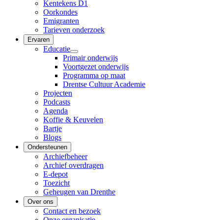
Kentekens D1
Oorkondes
Emigranten
Tarieven onderzoek
Ervaren
Educatie
Primair onderwijs
Voortgezet onderwijs
Programma op maat
Drentse Cultuur Academie
Projecten
Podcasts
Agenda
Koffie & Keuvelen
Bartje
Blogs
Ondersteunen
Archiefbeheer
Archief overdragen
E-depot
Toezicht
Geheugen van Drenthe
Over ons
Contact en bezoek
Onze organisatie