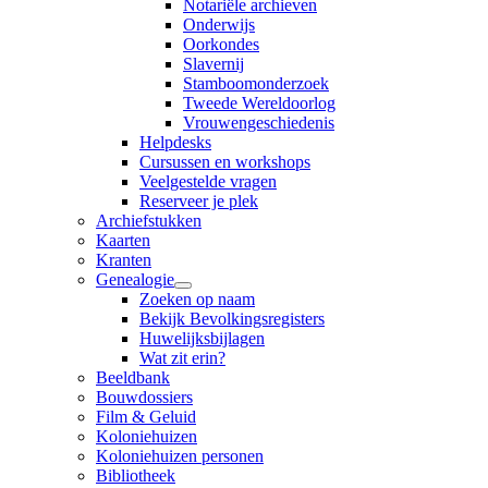
Notariële archieven
Onderwijs
Oorkondes
Slavernij
Stamboomonderzoek
Tweede Wereldoorlog
Vrouwengeschiedenis
Helpdesks
Cursussen en workshops
Veelgestelde vragen
Reserveer je plek
Archiefstukken
Kaarten
Kranten
Genealogie
Zoeken op naam
Bekijk Bevolkingsregisters
Huwelijksbijlagen
Wat zit erin?
Beeldbank
Bouwdossiers
Film & Geluid
Koloniehuizen
Koloniehuizen personen
Bibliotheek