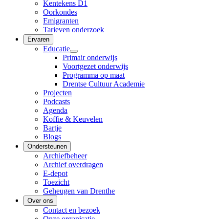
Kentekens D1
Oorkondes
Emigranten
Tarieven onderzoek
Ervaren
Educatie
Primair onderwijs
Voortgezet onderwijs
Programma op maat
Drentse Cultuur Academie
Projecten
Podcasts
Agenda
Koffie & Keuvelen
Bartje
Blogs
Ondersteunen
Archiefbeheer
Archief overdragen
E-depot
Toezicht
Geheugen van Drenthe
Over ons
Contact en bezoek
Onze organisatie