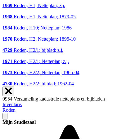
1969
Roden, H1; Netteplan; z.j.
1968
Roden, H1; Netteplan; 1879-05
1984
Roden, H10; Netteplan; 1986
1970
Roden, H2; Netteplan; 1895-10
4729
Roden, H2/1; bijblad; z.j.
1971
Roden, H2/1; Netteplan; z.j.
1973
Roden, H2/2; Netteplan; 1965-04
4730
Roden, H2/2; bijblad; 1962-04
0954 Verzameling kadastrale netteplans en bijbladen
Inventaris
Roden
Mijn Studiezaal