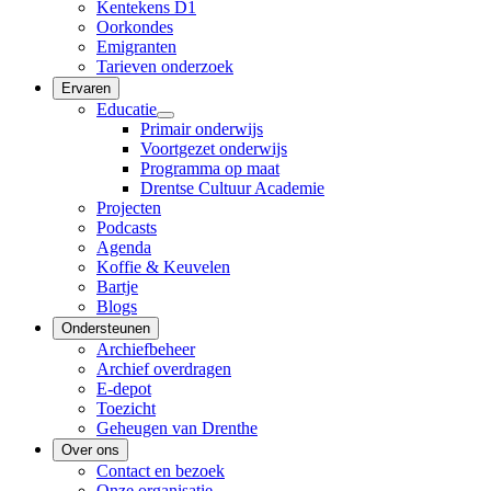
Kentekens D1
Oorkondes
Emigranten
Tarieven onderzoek
Ervaren
Educatie
Primair onderwijs
Voortgezet onderwijs
Programma op maat
Drentse Cultuur Academie
Projecten
Podcasts
Agenda
Koffie & Keuvelen
Bartje
Blogs
Ondersteunen
Archiefbeheer
Archief overdragen
E-depot
Toezicht
Geheugen van Drenthe
Over ons
Contact en bezoek
Onze organisatie