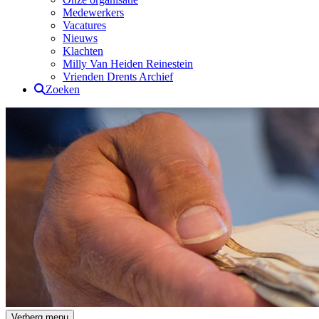
Medewerkers
Vacatures
Nieuws
Klachten
Milly Van Heiden Reinestein
Vrienden Drents Archief
Zoeken
Drents Archief
Verberg menu