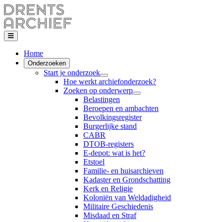
Home
Onderzoeken
Start je onderzoek
Hoe werkt archiefonderzoek?
Zoeken op onderwerp
Belastingen
Beroepen en ambachten
Bevolkingsregister
Burgerlijke stand
CABR
DTOB-registers
E-depot: wat is het?
Etstoel
Familie- en huisarchieven
Kadaster en Grondschatting
Kerk en Religie
Koloniën van Weldadigheid
Militaire Geschiedenis
Misdaad en Straf