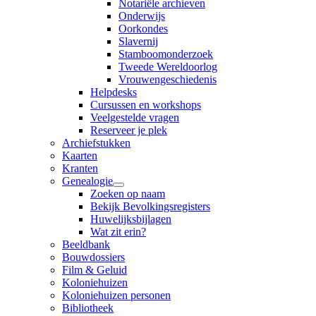
Notariële archieven
Onderwijs
Oorkondes
Slavernij
Stamboomonderzoek
Tweede Wereldoorlog
Vrouwengeschiedenis
Helpdesks
Cursussen en workshops
Veelgestelde vragen
Reserveer je plek
Archiefstukken
Kaarten
Kranten
Genealogie
Zoeken op naam
Bekijk Bevolkingsregisters
Huwelijksbijlagen
Wat zit erin?
Beeldbank
Bouwdossiers
Film & Geluid
Koloniehuizen
Koloniehuizen personen
Bibliotheek