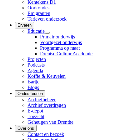
Kentekens D1
Oorkondes
Emigranten
Tarieven onderzoek
Ervaren
Educatie
Primair onderwijs
Voortgezet onderwijs
Programma op maat
Drentse Cultuur Academie
Projecten
Podcasts
Agenda
Koffie & Keuvelen
Bartje
Blogs
Ondersteunen
Archiefbeheer
Archief overdragen
E-depot
Toezicht
Geheugen van Drenthe
Over ons
Contact en bezoek
Onze organisatie