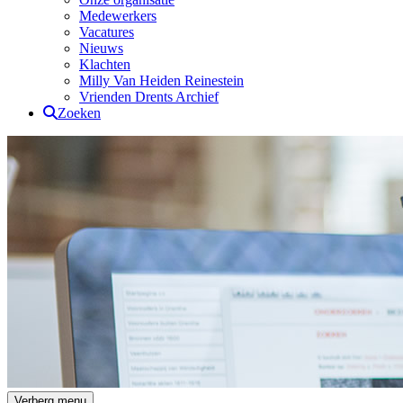
Medewerkers
Vacatures
Nieuws
Klachten
Milly Van Heiden Reinestein
Vrienden Drents Archief
Zoeken
Drents Archief
Verberg menu