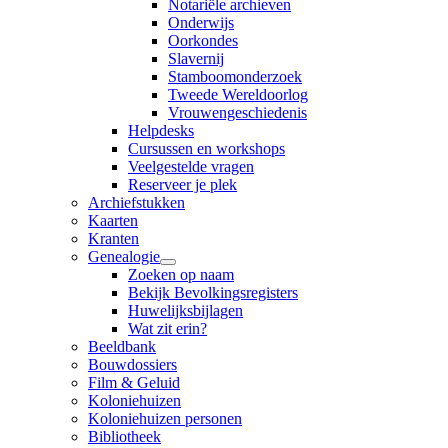
Notariële archieven
Onderwijs
Oorkondes
Slavernij
Stamboomonderzoek
Tweede Wereldoorlog
Vrouwengeschiedenis
Helpdesks
Cursussen en workshops
Veelgestelde vragen
Reserveer je plek
Archiefstukken
Kaarten
Kranten
Genealogie
Zoeken op naam
Bekijk Bevolkingsregisters
Huwelijksbijlagen
Wat zit erin?
Beeldbank
Bouwdossiers
Film & Geluid
Koloniehuizen
Koloniehuizen personen
Bibliotheek