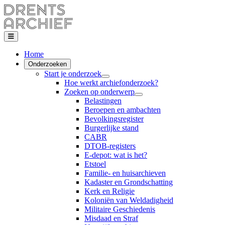
Home
Onderzoeken
Start je onderzoek
Hoe werkt archiefonderzoek?
Zoeken op onderwerp
Belastingen
Beroepen en ambachten
Bevolkingsregister
Burgerlijke stand
CABR
DTOB-registers
E-depot: wat is het?
Etstoel
Familie- en huisarchieven
Kadaster en Grondschatting
Kerk en Religie
Koloniën van Weldadigheid
Militaire Geschiedenis
Misdaad en Straf