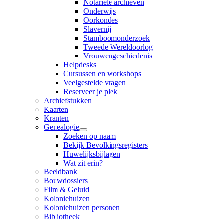
Notariële archieven
Onderwijs
Oorkondes
Slavernij
Stamboomonderzoek
Tweede Wereldoorlog
Vrouwengeschiedenis
Helpdesks
Cursussen en workshops
Veelgestelde vragen
Reserveer je plek
Archiefstukken
Kaarten
Kranten
Genealogie
Zoeken op naam
Bekijk Bevolkingsregisters
Huwelijksbijlagen
Wat zit erin?
Beeldbank
Bouwdossiers
Film & Geluid
Koloniehuizen
Koloniehuizen personen
Bibliotheek