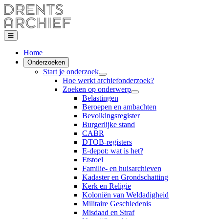
Home
Onderzoeken
Start je onderzoek
Hoe werkt archiefonderzoek?
Zoeken op onderwerp
Belastingen
Beroepen en ambachten
Bevolkingsregister
Burgerlijke stand
CABR
DTOB-registers
E-depot: wat is het?
Etstoel
Familie- en huisarchieven
Kadaster en Grondschatting
Kerk en Religie
Koloniën van Weldadigheid
Militaire Geschiedenis
Misdaad en Straf