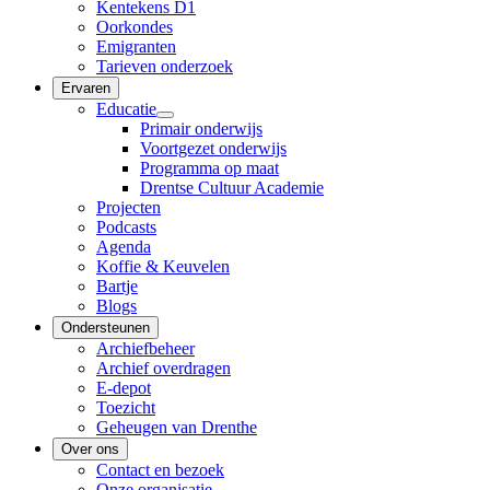
Kentekens D1
Oorkondes
Emigranten
Tarieven onderzoek
Ervaren
Educatie
Primair onderwijs
Voortgezet onderwijs
Programma op maat
Drentse Cultuur Academie
Projecten
Podcasts
Agenda
Koffie & Keuvelen
Bartje
Blogs
Ondersteunen
Archiefbeheer
Archief overdragen
E-depot
Toezicht
Geheugen van Drenthe
Over ons
Contact en bezoek
Onze organisatie