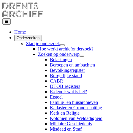
Home
Onderzoeken
Start je onderzoek
Hoe werkt archiefonderzoek?
Zoeken op onderwerp
Belastingen
Beroepen en ambachten
Bevolkingsregister
Burgerlijke stand
CABR
DTOB-registers
E-depot: wat is het?
Etstoel
Familie- en huisarchieven
Kadaster en Grondschatting
Kerk en Religie
Koloniën van Weldadigheid
Militaire Geschiedenis
Misdaad en Straf