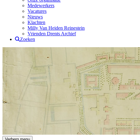
Medewerkers
Vacatures
Nieuws
Klachten
Milly Van Heiden Reinestein
Vrienden Drents Archief
Zoeken
Drents Archief
Verberg menu