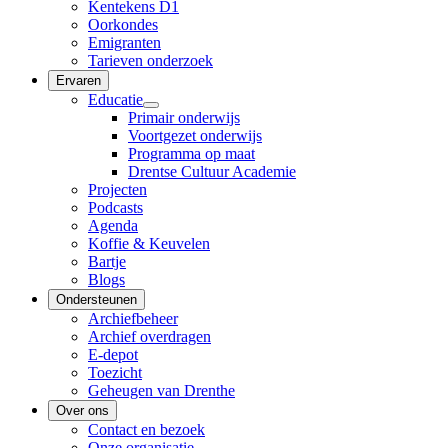
Kentekens D1
Oorkondes
Emigranten
Tarieven onderzoek
Ervaren
Educatie
Primair onderwijs
Voortgezet onderwijs
Programma op maat
Drentse Cultuur Academie
Projecten
Podcasts
Agenda
Koffie & Keuvelen
Bartje
Blogs
Ondersteunen
Archiefbeheer
Archief overdragen
E-depot
Toezicht
Geheugen van Drenthe
Over ons
Contact en bezoek
Onze organisatie