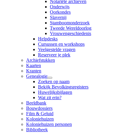
Notariële archieven
Onderwijs
Oorkondes
Slavernij
Stamboomonderzoek
Tweede Wereldoorlog
Vrouwengeschiedenis
Helpdesks
Cursussen en workshops
Veelgestelde vragen
Reserveer je plek
Archiefstukken
Kaarten
Kranten
Genealogie
Zoeken op naam
Bekijk Bevolkingsregisters
Huwelijksbijlagen
Wat zit erin?
Beeldbank
Bouwdossiers
Film & Geluid
Koloniehuizen
Koloniehuizen personen
Bibliotheek