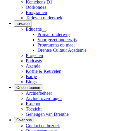
Kentekens D1
Oorkondes
Emigranten
Tarieven onderzoek
Ervaren
Educatie
Primair onderwijs
Voortgezet onderwijs
Programma op maat
Drentse Cultuur Academie
Projecten
Podcasts
Agenda
Koffie & Keuvelen
Bartje
Blogs
Ondersteunen
Archiefbeheer
Archief overdragen
E-depot
Toezicht
Geheugen van Drenthe
Over ons
Contact en bezoek
Onze organisatie