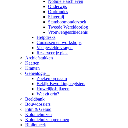
Notariële archieven
Onderwijs
Oorkondes
Slavernij
Stamboomonderzoek
Tweede Wereldoorlog
Vrouwengeschiedenis
Helpdesks
Cursussen en workshops
Veelgestelde vragen
Reserveer je plek
Archiefstukken
Kaarten
Kranten
Genealogie
Zoeken op naam
Bekijk Bevolkingsregisters
Huwelijksbijlagen
Wat zit erin?
Beeldbank
Bouwdossiers
Film & Geluid
Koloniehuizen
Koloniehuizen personen
Bibliotheek