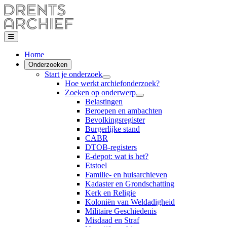
Home
Onderzoeken
Start je onderzoek
Hoe werkt archiefonderzoek?
Zoeken op onderwerp
Belastingen
Beroepen en ambachten
Bevolkingsregister
Burgerlijke stand
CABR
DTOB-registers
E-depot: wat is het?
Etstoel
Familie- en huisarchieven
Kadaster en Grondschatting
Kerk en Religie
Koloniën van Weldadigheid
Militaire Geschiedenis
Misdaad en Straf