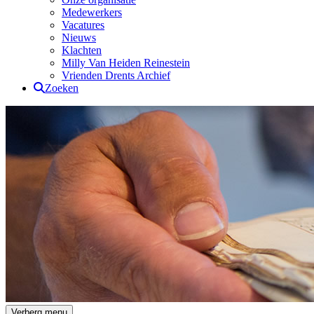
Medewerkers
Vacatures
Nieuws
Klachten
Milly Van Heiden Reinestein
Vrienden Drents Archief
Zoeken
Drents Archief
Verberg menu