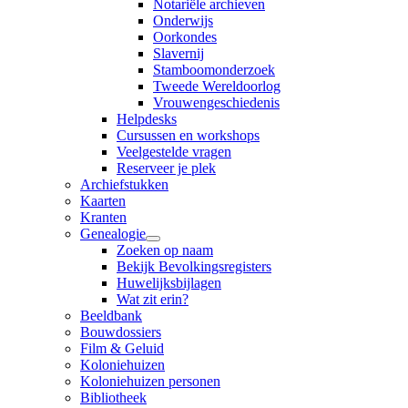
Notariële archieven
Onderwijs
Oorkondes
Slavernij
Stamboomonderzoek
Tweede Wereldoorlog
Vrouwengeschiedenis
Helpdesks
Cursussen en workshops
Veelgestelde vragen
Reserveer je plek
Archiefstukken
Kaarten
Kranten
Genealogie
Zoeken op naam
Bekijk Bevolkingsregisters
Huwelijksbijlagen
Wat zit erin?
Beeldbank
Bouwdossiers
Film & Geluid
Koloniehuizen
Koloniehuizen personen
Bibliotheek