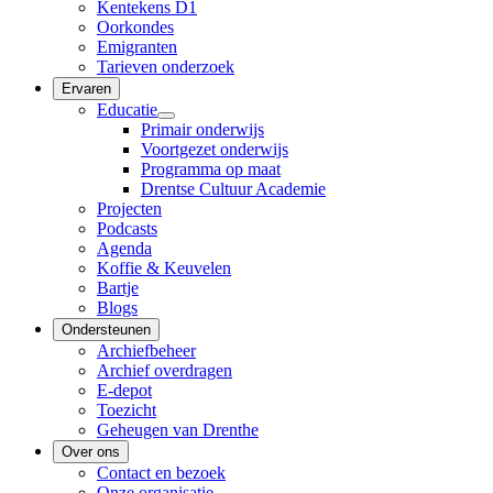
Kentekens D1
Oorkondes
Emigranten
Tarieven onderzoek
Ervaren
Educatie
Primair onderwijs
Voortgezet onderwijs
Programma op maat
Drentse Cultuur Academie
Projecten
Podcasts
Agenda
Koffie & Keuvelen
Bartje
Blogs
Ondersteunen
Archiefbeheer
Archief overdragen
E-depot
Toezicht
Geheugen van Drenthe
Over ons
Contact en bezoek
Onze organisatie