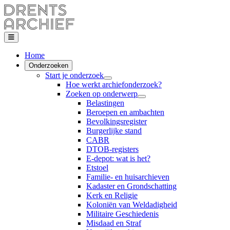
Home
Onderzoeken
Start je onderzoek
Hoe werkt archiefonderzoek?
Zoeken op onderwerp
Belastingen
Beroepen en ambachten
Bevolkingsregister
Burgerlijke stand
CABR
DTOB-registers
E-depot: wat is het?
Etstoel
Familie- en huisarchieven
Kadaster en Grondschatting
Kerk en Religie
Koloniën van Weldadigheid
Militaire Geschiedenis
Misdaad en Straf