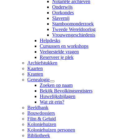
Notariële archieven
Onderwijs
Oorkondes
Slavernij
Stamboomonderzoek
Tweede Wereldoorlog
Vrouwengeschiedenis
Helpdesks
Cursussen en workshops
Veelgestelde vragen
Reserveer je plek
Archiefstukken
Kaarten
Kranten
Genealogie
Zoeken op naam
Bekijk Bevolkingsregisters
Huwelijksbijlagen
Wat zit erin?
Beeldbank
Bouwdossiers
Film & Geluid
Koloniehuizen
Koloniehuizen personen
Bibliotheek