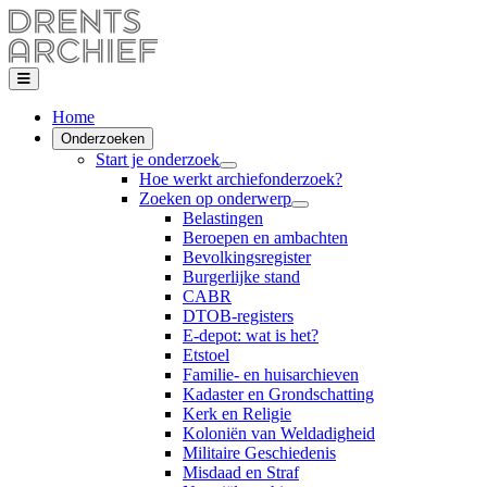
Home
Onderzoeken
Start je onderzoek
Hoe werkt archiefonderzoek?
Zoeken op onderwerp
Belastingen
Beroepen en ambachten
Bevolkingsregister
Burgerlijke stand
CABR
DTOB-registers
E-depot: wat is het?
Etstoel
Familie- en huisarchieven
Kadaster en Grondschatting
Kerk en Religie
Koloniën van Weldadigheid
Militaire Geschiedenis
Misdaad en Straf