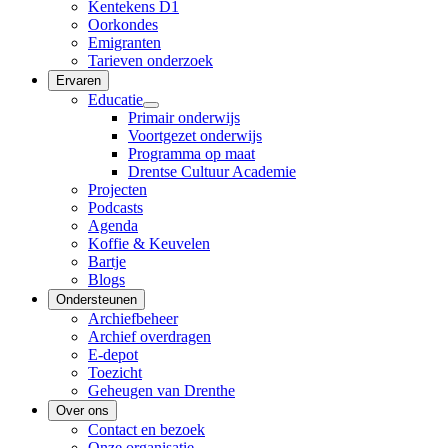
Kentekens D1
Oorkondes
Emigranten
Tarieven onderzoek
Ervaren
Educatie
Primair onderwijs
Voortgezet onderwijs
Programma op maat
Drentse Cultuur Academie
Projecten
Podcasts
Agenda
Koffie & Keuvelen
Bartje
Blogs
Ondersteunen
Archiefbeheer
Archief overdragen
E-depot
Toezicht
Geheugen van Drenthe
Over ons
Contact en bezoek
Onze organisatie