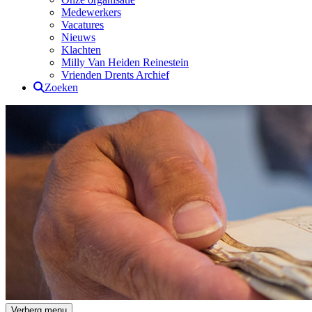
Medewerkers
Vacatures
Nieuws
Klachten
Milly Van Heiden Reinestein
Vrienden Drents Archief
Zoeken
Drents Archief
Verberg menu