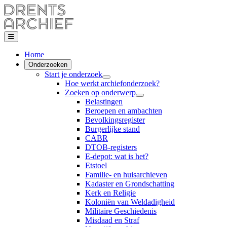
Home
Onderzoeken
Start je onderzoek
Hoe werkt archiefonderzoek?
Zoeken op onderwerp
Belastingen
Beroepen en ambachten
Bevolkingsregister
Burgerlijke stand
CABR
DTOB-registers
E-depot: wat is het?
Etstoel
Familie- en huisarchieven
Kadaster en Grondschatting
Kerk en Religie
Koloniën van Weldadigheid
Militaire Geschiedenis
Misdaad en Straf