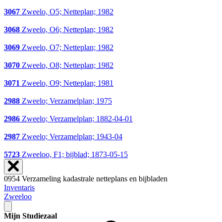
3067
Zweelo, O5; Netteplan; 1982
3068
Zweelo, O6; Netteplan; 1982
3069
Zweelo, O7; Netteplan; 1982
3070
Zweelo, O8; Netteplan; 1982
3071
Zweelo, O9; Netteplan; 1981
2988
Zweelo; Verzamelplan; 1975
2986
Zweelo; Verzamelplan; 1882-04-01
2987
Zweelo; Verzamelplan; 1943-04
5723
Zweeloo, F1; bijblad; 1873-05-15
0954 Verzameling kadastrale netteplans en bijbladen
Inventaris
Zweeloo
Mijn Studiezaal