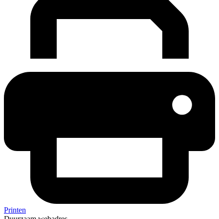
Printen
Duurzaam webadres