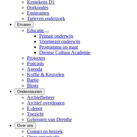
Kentekens D1
Oorkondes
Emigranten
Tarieven onderzoek
Ervaren
Educatie
Primair onderwijs
Voortgezet onderwijs
Programma op maat
Drentse Cultuur Academie
Projecten
Podcasts
Agenda
Koffie & Keuvelen
Bartje
Blogs
Ondersteunen
Archiefbeheer
Archief overdragen
E-depot
Toezicht
Geheugen van Drenthe
Over ons
Contact en bezoek
Onze organisatie