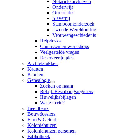
Notariële archieven
Onderwijs
Oorkondes
Slavernij
Stamboomonderzoek
Tweede Wereldoorlog
Vrouwengeschiedenis
Helpdesks
Cursussen en workshops
Veelgestelde vragen
Reserveer je plek
Archiefstukken
Kaarten
Kranten
Genealogie
Zoeken op naam
Bekijk Bevolkingsregisters
Huwelijksbijlagen
Wat zit erin?
Beeldbank
Bouwdossiers
Film & Geluid
Koloniehuizen
Koloniehuizen personen
Bibliotheek