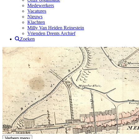
Medewerkers
Vacatures
Nieuws
Klachten
Milly Van Heiden Reinestein
Vrienden Drents Archief
Zoeken
Drents Archief
Verberg menu