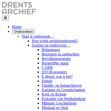
Home
Onderzoeken
Start je onderzoek
Hoe werkt archiefonderzoek?
Zoeken op onderwerp
Belastingen
Beroepen en ambachten
Bevolkingsregister
Burgerlijke stand
CABR
DTOB-registers
E-depot: wat is het?
Etstoel
Familie- en huisarchieven
Kadaster en Grondschatting
Kerk en Religie
Koloniën van Weldadigheid
Militaire Geschiedenis
Misdaad en Straf