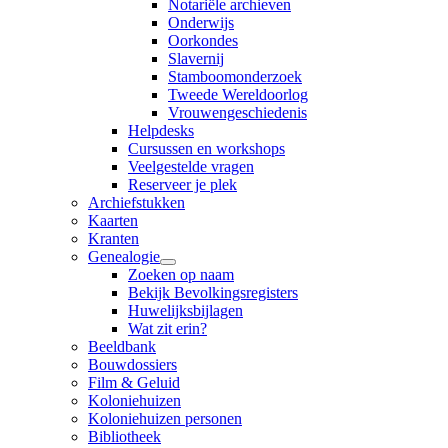
Notariële archieven
Onderwijs
Oorkondes
Slavernij
Stamboomonderzoek
Tweede Wereldoorlog
Vrouwengeschiedenis
Helpdesks
Cursussen en workshops
Veelgestelde vragen
Reserveer je plek
Archiefstukken
Kaarten
Kranten
Genealogie
Zoeken op naam
Bekijk Bevolkingsregisters
Huwelijksbijlagen
Wat zit erin?
Beeldbank
Bouwdossiers
Film & Geluid
Koloniehuizen
Koloniehuizen personen
Bibliotheek