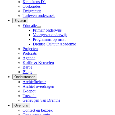
Kentekens D1
Oorkondes
Emigranten
Tarieven onderzoek
Ervaren
Educatie
Primair onderwijs
Voortgezet onderwijs
Programma op maat
Drentse Cultuur Academie
Projecten
Podcasts
Agenda
Koffie & Keuvelen
Bartje
Blogs
Ondersteunen
Archiefbeheer
Archief overdragen
E-depot
Toezicht
Geheugen van Drenthe
Over ons
Contact en bezoek
Onze organisatie