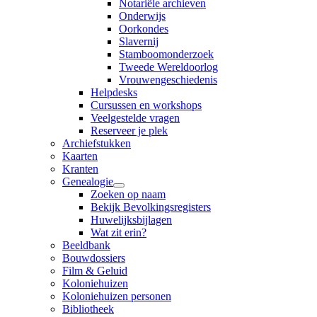
Notariële archieven
Onderwijs
Oorkondes
Slavernij
Stamboomonderzoek
Tweede Wereldoorlog
Vrouwengeschiedenis
Helpdesks
Cursussen en workshops
Veelgestelde vragen
Reserveer je plek
Archiefstukken
Kaarten
Kranten
Genealogie
Zoeken op naam
Bekijk Bevolkingsregisters
Huwelijksbijlagen
Wat zit erin?
Beeldbank
Bouwdossiers
Film & Geluid
Koloniehuizen
Koloniehuizen personen
Bibliotheek