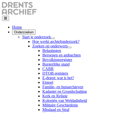
Home
Onderzoeken
Start je onderzoek
Hoe werkt archiefonderzoek?
Zoeken op onderwerp
Belastingen
Beroepen en ambachten
Bevolkingsregister
Burgerlijke stand
CABR
DTOB-registers
E-depot: wat is het?
Etstoel
Familie- en huisarchieven
Kadaster en Grondschatting
Kerk en Religie
Koloniën van Weldadigheid
Militaire Geschiedenis
Misdaad en Straf