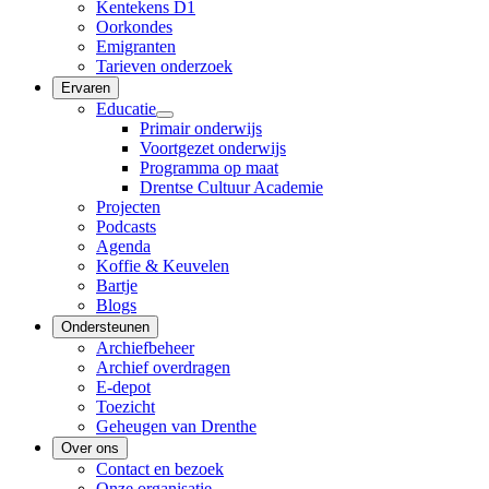
Kentekens D1
Oorkondes
Emigranten
Tarieven onderzoek
Ervaren
Educatie
Primair onderwijs
Voortgezet onderwijs
Programma op maat
Drentse Cultuur Academie
Projecten
Podcasts
Agenda
Koffie & Keuvelen
Bartje
Blogs
Ondersteunen
Archiefbeheer
Archief overdragen
E-depot
Toezicht
Geheugen van Drenthe
Over ons
Contact en bezoek
Onze organisatie