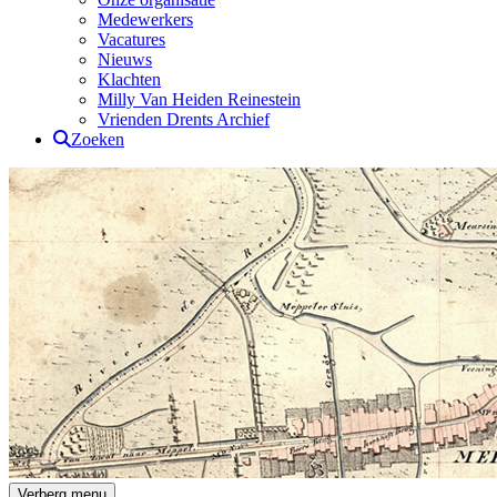
Medewerkers
Vacatures
Nieuws
Klachten
Milly Van Heiden Reinestein
Vrienden Drents Archief
Zoeken
Drents Archief
Verberg menu