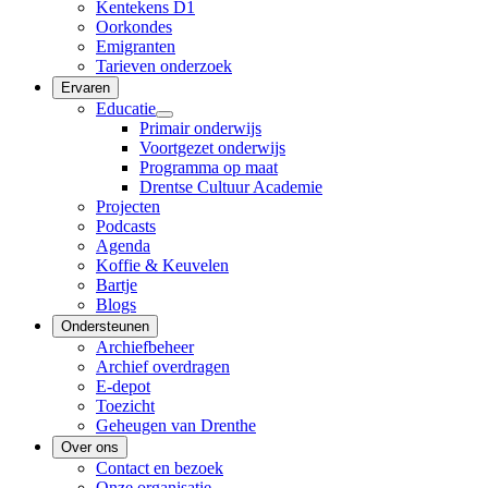
Kentekens D1
Oorkondes
Emigranten
Tarieven onderzoek
Ervaren
Educatie
Primair onderwijs
Voortgezet onderwijs
Programma op maat
Drentse Cultuur Academie
Projecten
Podcasts
Agenda
Koffie & Keuvelen
Bartje
Blogs
Ondersteunen
Archiefbeheer
Archief overdragen
E-depot
Toezicht
Geheugen van Drenthe
Over ons
Contact en bezoek
Onze organisatie