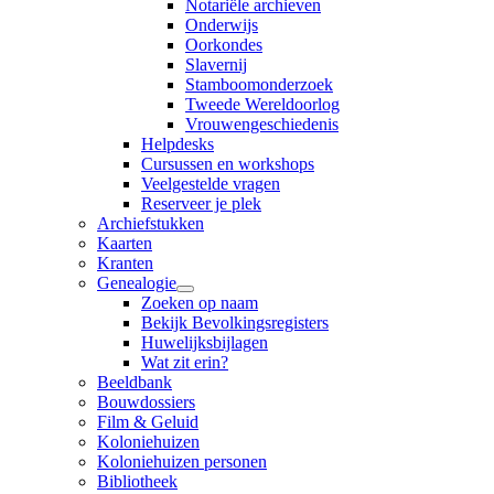
Notariële archieven
Onderwijs
Oorkondes
Slavernij
Stamboomonderzoek
Tweede Wereldoorlog
Vrouwengeschiedenis
Helpdesks
Cursussen en workshops
Veelgestelde vragen
Reserveer je plek
Archiefstukken
Kaarten
Kranten
Genealogie
Zoeken op naam
Bekijk Bevolkingsregisters
Huwelijksbijlagen
Wat zit erin?
Beeldbank
Bouwdossiers
Film & Geluid
Koloniehuizen
Koloniehuizen personen
Bibliotheek