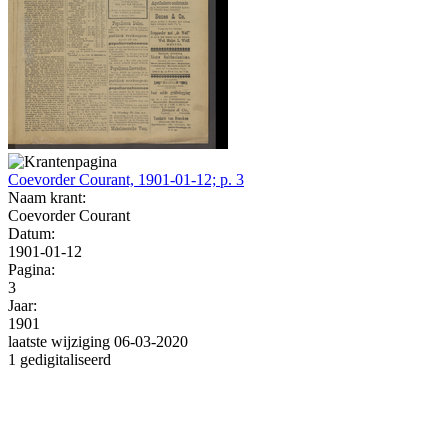
Coevorder Courant, 1901-01-12; p. 3
Naam krant:
Coevorder Courant
Datum:
1901-01-12
Pagina:
3
Jaar:
1901
laatste wijziging 06-03-2020
1 gedigitaliseerd