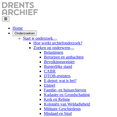
Home
Onderzoeken
Start je onderzoek
Hoe werkt archiefonderzoek?
Zoeken op onderwerp
Belastingen
Beroepen en ambachten
Bevolkingsregister
Burgerlijke stand
CABR
DTOB-registers
E-depot: wat is het?
Etstoel
Familie- en huisarchieven
Kadaster en Grondschatting
Kerk en Religie
Koloniën van Weldadigheid
Militaire Geschiedenis
Misdaad en Straf