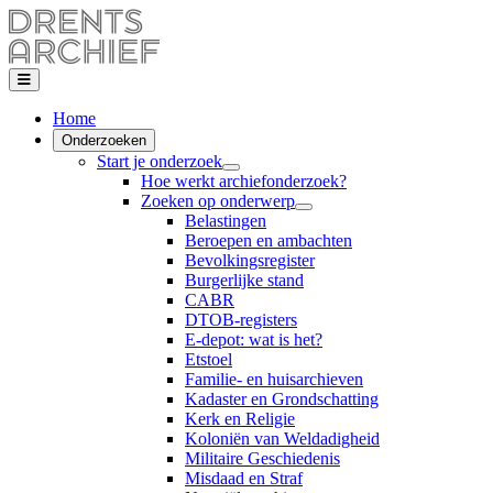
Home
Onderzoeken
Start je onderzoek
Hoe werkt archiefonderzoek?
Zoeken op onderwerp
Belastingen
Beroepen en ambachten
Bevolkingsregister
Burgerlijke stand
CABR
DTOB-registers
E-depot: wat is het?
Etstoel
Familie- en huisarchieven
Kadaster en Grondschatting
Kerk en Religie
Koloniën van Weldadigheid
Militaire Geschiedenis
Misdaad en Straf