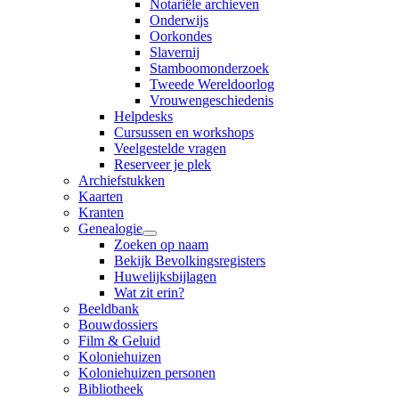
Notariële archieven
Onderwijs
Oorkondes
Slavernij
Stamboomonderzoek
Tweede Wereldoorlog
Vrouwengeschiedenis
Helpdesks
Cursussen en workshops
Veelgestelde vragen
Reserveer je plek
Archiefstukken
Kaarten
Kranten
Genealogie
Zoeken op naam
Bekijk Bevolkingsregisters
Huwelijksbijlagen
Wat zit erin?
Beeldbank
Bouwdossiers
Film & Geluid
Koloniehuizen
Koloniehuizen personen
Bibliotheek