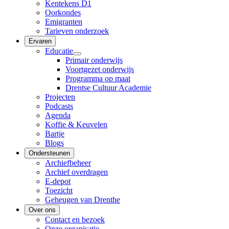
Kentekens D1
Oorkondes
Emigranten
Tarieven onderzoek
Ervaren
Educatie
Primair onderwijs
Voortgezet onderwijs
Programma op maat
Drentse Cultuur Academie
Projecten
Podcasts
Agenda
Koffie & Keuvelen
Bartje
Blogs
Ondersteunen
Archiefbeheer
Archief overdragen
E-depot
Toezicht
Geheugen van Drenthe
Over ons
Contact en bezoek
Onze organisatie