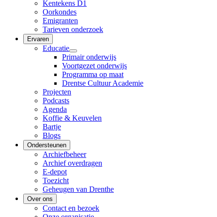
Kentekens D1
Oorkondes
Emigranten
Tarieven onderzoek
Ervaren
Educatie
Primair onderwijs
Voortgezet onderwijs
Programma op maat
Drentse Cultuur Academie
Projecten
Podcasts
Agenda
Koffie & Keuvelen
Bartje
Blogs
Ondersteunen
Archiefbeheer
Archief overdragen
E-depot
Toezicht
Geheugen van Drenthe
Over ons
Contact en bezoek
Onze organisatie