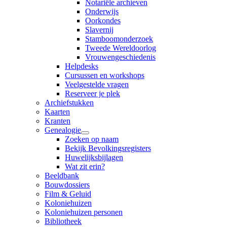
Notariële archieven
Onderwijs
Oorkondes
Slavernij
Stamboomonderzoek
Tweede Wereldoorlog
Vrouwengeschiedenis
Helpdesks
Cursussen en workshops
Veelgestelde vragen
Reserveer je plek
Archiefstukken
Kaarten
Kranten
Genealogie
Zoeken op naam
Bekijk Bevolkingsregisters
Huwelijksbijlagen
Wat zit erin?
Beeldbank
Bouwdossiers
Film & Geluid
Koloniehuizen
Koloniehuizen personen
Bibliotheek