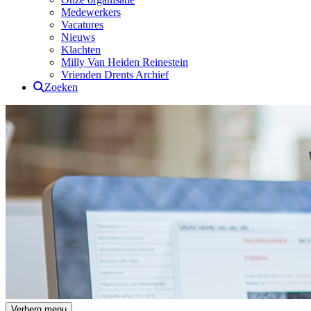
Medewerkers
Vacatures
Nieuws
Klachten
Milly Van Heiden Reinestein
Vrienden Drents Archief
Zoeken
Drents Archief
Verberg menu