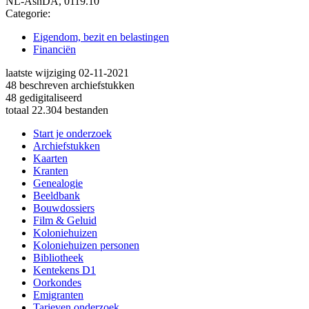
NL-AsnDA, 0119.10
Categorie:
Eigendom, bezit en belastingen
Financiën
laatste wijziging 02-11-2021
48 beschreven archiefstukken
48 gedigitaliseerd
totaal 22.304 bestanden
Start je onderzoek
Archiefstukken
Kaarten
Kranten
Genealogie
Beeldbank
Bouwdossiers
Film & Geluid
Koloniehuizen
Koloniehuizen personen
Bibliotheek
Kentekens D1
Oorkondes
Emigranten
Tarieven onderzoek