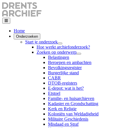
Home
Onderzoeken
Start je onderzoek
Hoe werkt archiefonderzoek?
Zoeken op onderwerp
Belastingen
Beroepen en ambachten
Bevolkingsregister
Burgerlijke stand
CABR
DTOB-registers
E-depot: wat is het?
Etstoel
Familie- en huisarchieven
Kadaster en Grondschatting
Kerk en Religie
Koloniën van Weldadigheid
Militaire Geschiedenis
Misdaad en Straf