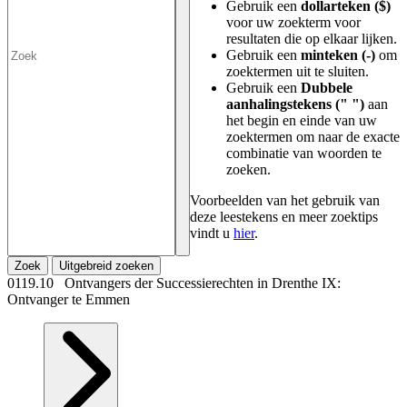
Gebruik een
dollarteken ($)
voor uw zoekterm voor
resultaten die op elkaar lijken.
Gebruik een
minteken (-)
om
zoektermen uit te sluiten.
Gebruik een
Dubbele
aanhalingstekens (" ")
aan
het begin en einde van uw
zoektermen om naar de exacte
combinatie van woorden te
zoeken.
Voorbeelden van het gebruik van
deze leestekens en meer zoektips
vindt u
hier
.
Zoek
Uitgebreid zoeken
0119.10 Ontvangers der Successierechten in Drenthe IX:
Ontvanger te Emmen