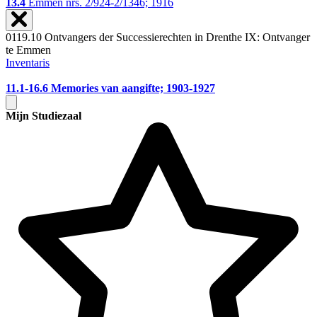
13.4
Emmen nrs. 2/924-2/1346; 1916
0119.10 Ontvangers der Successierechten in Drenthe IX: Ontvanger
te Emmen
Inventaris
11.1-16.6
Memories van aangifte; 1903-1927
Mijn Studiezaal