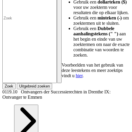
Gebruik een
dollarteken ($)
voor uw zoekterm voor
resultaten die op elkaar lijken.
Gebruik een
minteken (-)
om
zoektermen uit te sluiten.
Gebruik een
Dubbele
aanhalingstekens (" ")
aan
het begin en einde van uw
zoektermen om naar de exacte
combinatie van woorden te
zoeken.
Voorbeelden van het gebruik van
deze leestekens en meer zoektips
vindt u
hier
.
Zoek
Uitgebreid zoeken
0119.10 Ontvangers der Successierechten in Drenthe IX:
Ontvanger te Emmen