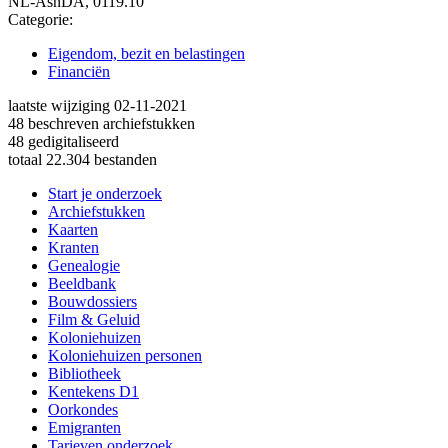
NL-AsnDA, 0119.10
Categorie:
Eigendom, bezit en belastingen
Financiën
laatste wijziging 02-11-2021
48 beschreven archiefstukken
48 gedigitaliseerd
totaal 22.304 bestanden
Start je onderzoek
Archiefstukken
Kaarten
Kranten
Genealogie
Beeldbank
Bouwdossiers
Film & Geluid
Koloniehuizen
Koloniehuizen personen
Bibliotheek
Kentekens D1
Oorkondes
Emigranten
Tarieven onderzoek