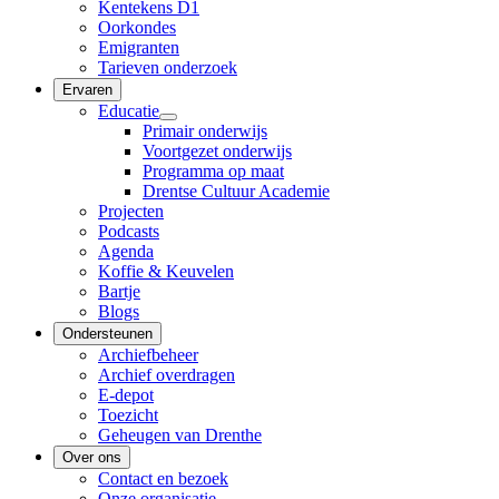
Kentekens D1
Oorkondes
Emigranten
Tarieven onderzoek
Ervaren
Educatie
Primair onderwijs
Voortgezet onderwijs
Programma op maat
Drentse Cultuur Academie
Projecten
Podcasts
Agenda
Koffie & Keuvelen
Bartje
Blogs
Ondersteunen
Archiefbeheer
Archief overdragen
E-depot
Toezicht
Geheugen van Drenthe
Over ons
Contact en bezoek
Onze organisatie