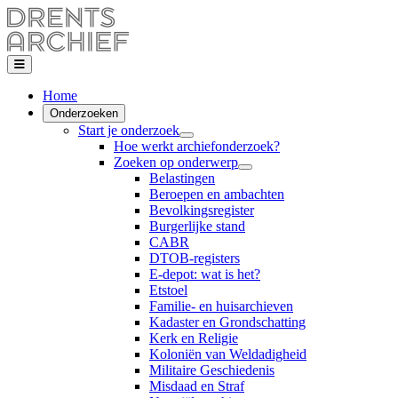
Home
Onderzoeken
Start je onderzoek
Hoe werkt archiefonderzoek?
Zoeken op onderwerp
Belastingen
Beroepen en ambachten
Bevolkingsregister
Burgerlijke stand
CABR
DTOB-registers
E-depot: wat is het?
Etstoel
Familie- en huisarchieven
Kadaster en Grondschatting
Kerk en Religie
Koloniën van Weldadigheid
Militaire Geschiedenis
Misdaad en Straf