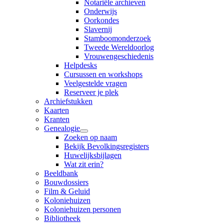
Notariële archieven
Onderwijs
Oorkondes
Slavernij
Stamboomonderzoek
Tweede Wereldoorlog
Vrouwengeschiedenis
Helpdesks
Cursussen en workshops
Veelgestelde vragen
Reserveer je plek
Archiefstukken
Kaarten
Kranten
Genealogie
Zoeken op naam
Bekijk Bevolkingsregisters
Huwelijksbijlagen
Wat zit erin?
Beeldbank
Bouwdossiers
Film & Geluid
Koloniehuizen
Koloniehuizen personen
Bibliotheek