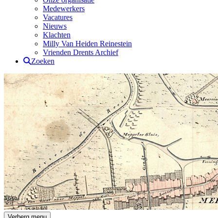
Medewerkers
Vacatures
Nieuws
Klachten
Milly Van Heiden Reinestein
Vrienden Drents Archief
Zoeken
Drents Archief
Verberg menu