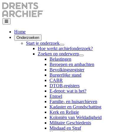
Home
Onderzoeken
Start je onderzoek
Hoe werkt archiefonderzoek?
Zoeken op onderwerp
Belastingen
Beroepen en ambachten
Bevolkingsregister
Burgerlijke stand
CABR
DTOB-registers
E-depot: wat is het?
Etstoel
Familie- en huisarchieven
Kadaster en Grondschatting
Kerk en Religie
Koloniën van Weldadigheid
Militaire Geschiedenis
Misdaad en Straf