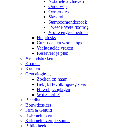
Notariële archieven
Onderwijs
Oorkondes
Slavernij
Stamboomonderzoek
Tweede Wereldoorlog
Vrouwengeschiedenis
Helpdesks
Cursussen en workshops
Veelgestelde vragen
Reserveer je plek
Archiefstukken
Kaarten
Kranten
Genealogie
Zoeken op naam
Bekijk Bevolkingsregisters
Huwelijksbijlagen
Wat zit erin?
Beeldbank
Bouwdossiers
Film & Geluid
Koloniehuizen
Koloniehuizen personen
Bibliotheek