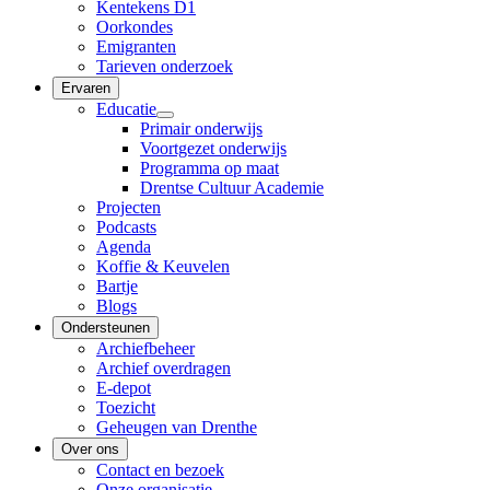
Kentekens D1
Oorkondes
Emigranten
Tarieven onderzoek
Ervaren
Educatie
Primair onderwijs
Voortgezet onderwijs
Programma op maat
Drentse Cultuur Academie
Projecten
Podcasts
Agenda
Koffie & Keuvelen
Bartje
Blogs
Ondersteunen
Archiefbeheer
Archief overdragen
E-depot
Toezicht
Geheugen van Drenthe
Over ons
Contact en bezoek
Onze organisatie