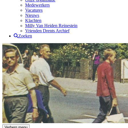
Medewerkers
Vacatures
Nieuws
Klachten
Milly Van Heiden Reinestein
Vrienden Drents Archief
Zoeken
Drents Archief
Verberg menu