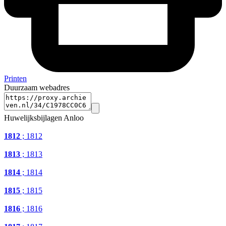
Printen
Duurzaam webadres
Huwelijksbijlagen Anloo
1812
; 1812
1813
; 1813
1814
; 1814
1815
; 1815
1816
; 1816