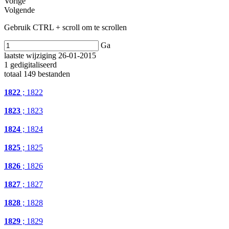
Vorige
Volgende
Gebruik CTRL + scroll om te scrollen
Ga
laatste wijziging 26-01-2015
1 gedigitaliseerd
totaal 149 bestanden
1822
; 1822
1823
; 1823
1824
; 1824
1825
; 1825
1826
; 1826
1827
; 1827
1828
; 1828
1829
; 1829