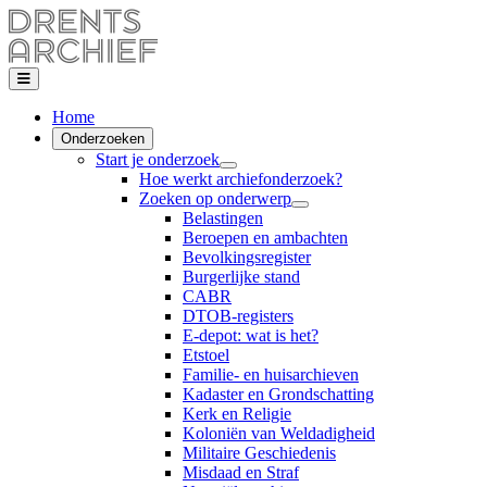
Home
Onderzoeken
Start je onderzoek
Hoe werkt archiefonderzoek?
Zoeken op onderwerp
Belastingen
Beroepen en ambachten
Bevolkingsregister
Burgerlijke stand
CABR
DTOB-registers
E-depot: wat is het?
Etstoel
Familie- en huisarchieven
Kadaster en Grondschatting
Kerk en Religie
Koloniën van Weldadigheid
Militaire Geschiedenis
Misdaad en Straf