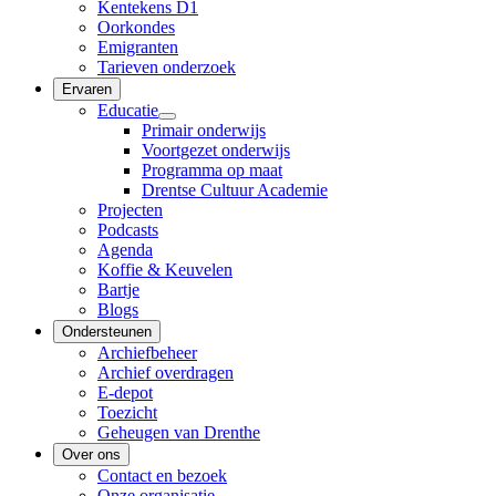
Kentekens D1
Oorkondes
Emigranten
Tarieven onderzoek
Ervaren
Educatie
Primair onderwijs
Voortgezet onderwijs
Programma op maat
Drentse Cultuur Academie
Projecten
Podcasts
Agenda
Koffie & Keuvelen
Bartje
Blogs
Ondersteunen
Archiefbeheer
Archief overdragen
E-depot
Toezicht
Geheugen van Drenthe
Over ons
Contact en bezoek
Onze organisatie