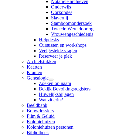
Notariële archieven
Onderwijs
Oorkondes
Slavernij
Stamboomonderzoek
Tweede Wereldoorlog
Vrouwengeschiedenis
Helpdesks
Cursussen en workshops
Veelgestelde vragen
Reserveer je plek
Archiefstukken
Kaarten
Kranten
Genealogie
Zoeken op naam
Bekijk Bevolkingsregisters
Huwelijksbijlagen
Wat zit erin?
Beeldbank
Bouwdossiers
Film & Geluid
Koloniehuizen
Koloniehuizen personen
Bibliotheek