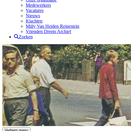
Medewerkers
Vacatures
Nieuws
Klachten
Milly Van Heiden Reinestein
Vrienden Drents Archief
Zoeken
Drents Archief
Verberg menu