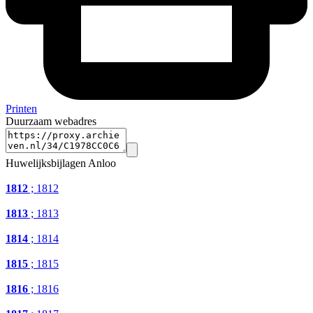
Printen
Duurzaam webadres
Huwelijksbijlagen Anloo
1812
; 1812
1813
; 1813
1814
; 1814
1815
; 1815
1816
; 1816