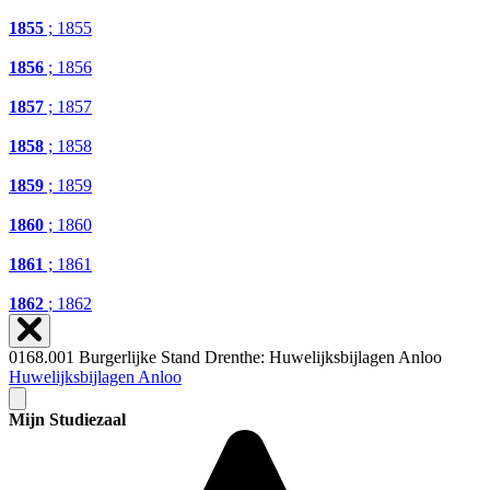
1855
; 1855
1856
; 1856
1857
; 1857
1858
; 1858
1859
; 1859
1860
; 1860
1861
; 1861
1862
; 1862
0168.001 Burgerlijke Stand Drenthe: Huwelijksbijlagen Anloo
Huwelijksbijlagen Anloo
Mijn Studiezaal