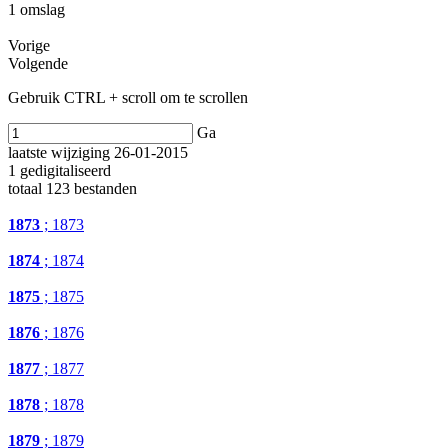
1 omslag
Vorige
Volgende
Gebruik CTRL + scroll om te scrollen
Ga
laatste wijziging 26-01-2015
1 gedigitaliseerd
totaal 123 bestanden
1873
; 1873
1874
; 1874
1875
; 1875
1876
; 1876
1877
; 1877
1878
; 1878
1879
; 1879