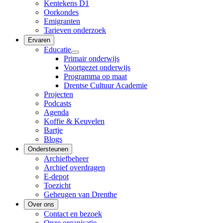
Kentekens D1
Oorkondes
Emigranten
Tarieven onderzoek
Ervaren
Educatie
Primair onderwijs
Voortgezet onderwijs
Programma op maat
Drentse Cultuur Academie
Projecten
Podcasts
Agenda
Koffie & Keuvelen
Bartje
Blogs
Ondersteunen
Archiefbeheer
Archief overdragen
E-depot
Toezicht
Geheugen van Drenthe
Over ons
Contact en bezoek
Onze organisatie