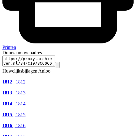
Printen
Duurzaam webadres
Huwelijksbijlagen Anloo
1812
; 1812
1813
; 1813
1814
; 1814
1815
; 1815
1816
; 1816