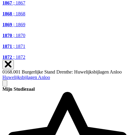
1867
; 1867
1868
; 1868
1869
; 1869
1870
; 1870
1871
; 1871
1872
; 1872
0168.001 Burgerlijke Stand Drenthe: Huwelijksbijlagen Anloo
Huwelijksbijlagen Anloo
Mijn Studiezaal