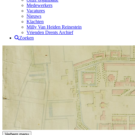
Medewerkers
Vacatures
Nieuws
Klachten
Milly Van Heiden Reinestein
Vrienden Drents Archief
Zoeken
Drents Archief
Verberg menu