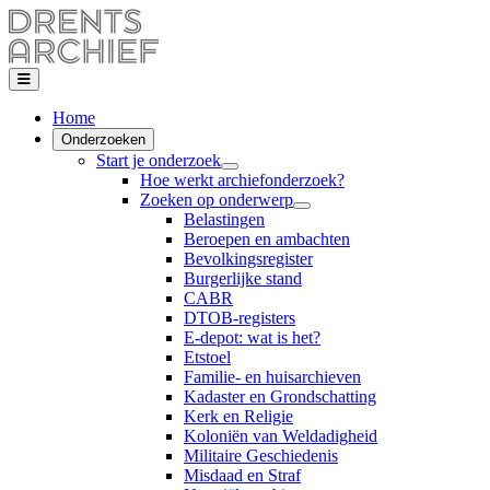
Home
Onderzoeken
Start je onderzoek
Hoe werkt archiefonderzoek?
Zoeken op onderwerp
Belastingen
Beroepen en ambachten
Bevolkingsregister
Burgerlijke stand
CABR
DTOB-registers
E-depot: wat is het?
Etstoel
Familie- en huisarchieven
Kadaster en Grondschatting
Kerk en Religie
Koloniën van Weldadigheid
Militaire Geschiedenis
Misdaad en Straf