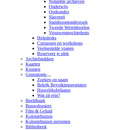
Notariële archieven
Onderwijs
Oorkondes
Slavernij
Stamboomonderzoek
Tweede Wereldoorlog
Vrouwengeschiedenis
Helpdesks
Cursussen en workshops
Veelgestelde vragen
Reserveer je plek
Archiefstukken
Kaarten
Kranten
Genealogie
Zoeken op naam
Bekijk Bevolkingsregisters
Huwelijksbijlagen
Wat zit erin?
Beeldbank
Bouwdossiers
Film & Geluid
Koloniehuizen
Koloniehuizen personen
Bibliotheek