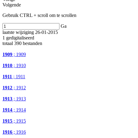
Volgende
Gebruik CTRL + scroll om te scrollen
Ga
laatste wijziging 26-01-2015
1 gedigitaliseerd
totaal 390 bestanden
1909
; 1909
1910
; 1910
1911
; 1911
1912
; 1912
1913
; 1913
1914
; 1914
1915
; 1915
1916
; 1916