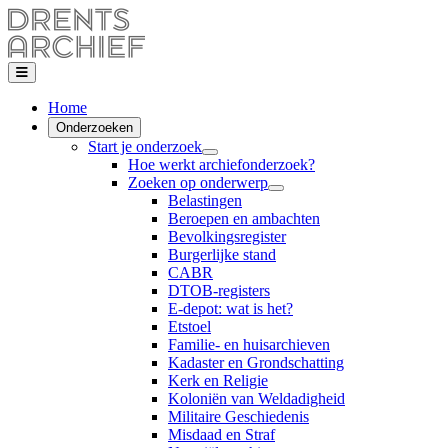
Home
Onderzoeken
Start je onderzoek
Hoe werkt archiefonderzoek?
Zoeken op onderwerp
Belastingen
Beroepen en ambachten
Bevolkingsregister
Burgerlijke stand
CABR
DTOB-registers
E-depot: wat is het?
Etstoel
Familie- en huisarchieven
Kadaster en Grondschatting
Kerk en Religie
Koloniën van Weldadigheid
Militaire Geschiedenis
Misdaad en Straf