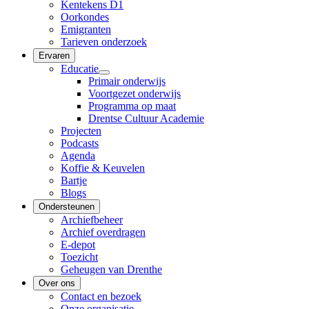
Kentekens D1
Oorkondes
Emigranten
Tarieven onderzoek
Ervaren
Educatie
Primair onderwijs
Voortgezet onderwijs
Programma op maat
Drentse Cultuur Academie
Projecten
Podcasts
Agenda
Koffie & Keuvelen
Bartje
Blogs
Ondersteunen
Archiefbeheer
Archief overdragen
E-depot
Toezicht
Geheugen van Drenthe
Over ons
Contact en bezoek
Onze organisatie