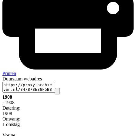
Printen
Duurzaam webadres
1908
; 1908
Datering
:
1908
Omvang
:
1 omslag
Vorige