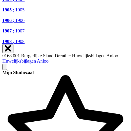
1905
; 1905
1906
; 1906
1907
; 1907
1908
; 1908
0168.001 Burgerlijke Stand Drenthe: Huwelijksbijlagen Anloo
Huwelijksbijlagen Anloo
Mijn Studiezaal