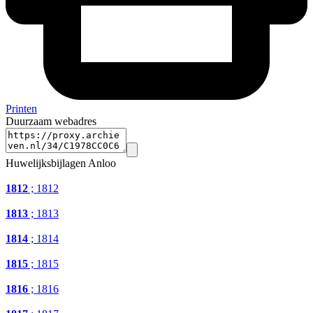
Printen
Duurzaam webadres
Huwelijksbijlagen Anloo
1812
; 1812
1813
; 1813
1814
; 1814
1815
; 1815
1816
; 1816