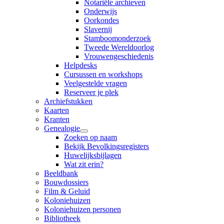
Notariële archieven
Onderwijs
Oorkondes
Slavernij
Stamboomonderzoek
Tweede Wereldoorlog
Vrouwengeschiedenis
Helpdesks
Cursussen en workshops
Veelgestelde vragen
Reserveer je plek
Archiefstukken
Kaarten
Kranten
Genealogie
Zoeken op naam
Bekijk Bevolkingsregisters
Huwelijksbijlagen
Wat zit erin?
Beeldbank
Bouwdossiers
Film & Geluid
Koloniehuizen
Koloniehuizen personen
Bibliotheek