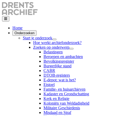
Home
Onderzoeken
Start je onderzoek
Hoe werkt archiefonderzoek?
Zoeken op onderwerp
Belastingen
Beroepen en ambachten
Bevolkingsregister
Burgerlijke stand
CABR
DTOB-registers
E-depot: wat is het?
Etstoel
Familie- en huisarchieven
Kadaster en Grondschatting
Kerk en Religie
Koloniën van Weldadigheid
Militaire Geschiedenis
Misdaad en Straf