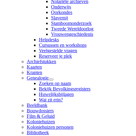
Notariële archieven
Onderwijs
Oorkondes
Slavernij
Stamboomonderzoek
Tweede Wereldoorlog
Vrouwengeschiedenis
Helpdesks
Cursussen en workshops
Veelgestelde vragen
Reserveer je plek
Archiefstukken
Kaarten
Kranten
Genealogie
Zoeken op naam
Bekijk Bevolkingsregisters
Huwelijksbijlagen
Wat zit erin?
Beeldbank
Bouwdossiers
Film & Geluid
Koloniehuizen
Koloniehuizen personen
Bibliotheek