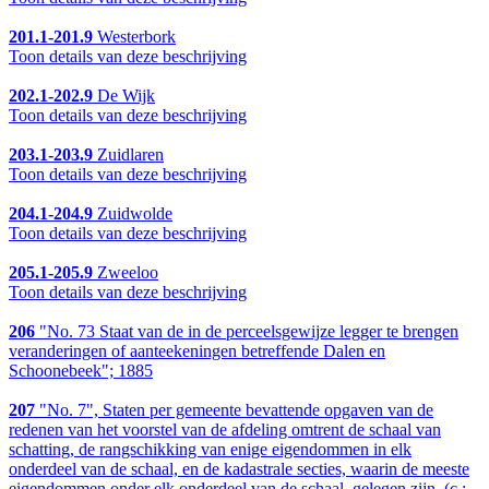
201.1-201.9
Westerbork
Toon details van deze beschrijving
202.1-202.9
De Wijk
Toon details van deze beschrijving
203.1-203.9
Zuidlaren
Toon details van deze beschrijving
204.1-204.9
Zuidwolde
Toon details van deze beschrijving
205.1-205.9
Zweeloo
Toon details van deze beschrijving
206
"No. 73 Staat van de in de perceelsgewijze legger te brengen
veranderingen of aanteekeningen betreffende Dalen en
Schoonebeek"; 1885
207
"No. 7", Staten per gemeente bevattende opgaven van de
redenen van het voorstel van de afdeling omtrent de schaal van
schatting, de rangschikking van enige eigendommen in elk
onderdeel van de schaal, en de kadastrale secties, waarin de meeste
eigendommen onder elk onderdeel van de schaal, gelegen zijn, (c.;