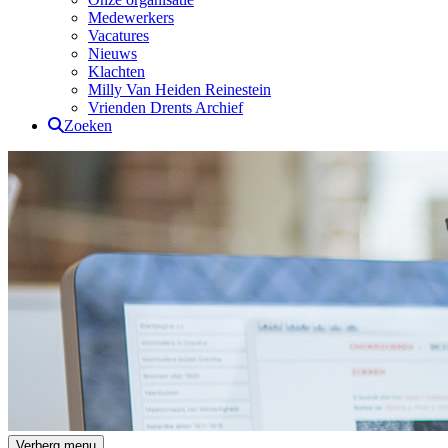
Medewerkers
Vacatures
Nieuws
Klachten
Milly Van Heiden Reinestein
Vrienden Drents Archief
Zoeken
Drents Archief
Verberg menu