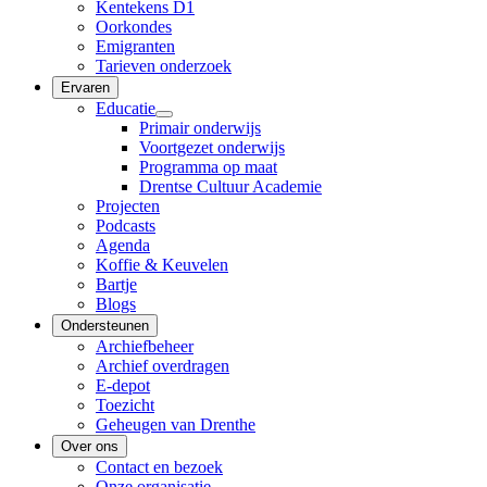
Kentekens D1
Oorkondes
Emigranten
Tarieven onderzoek
Ervaren
Educatie
Primair onderwijs
Voortgezet onderwijs
Programma op maat
Drentse Cultuur Academie
Projecten
Podcasts
Agenda
Koffie & Keuvelen
Bartje
Blogs
Ondersteunen
Archiefbeheer
Archief overdragen
E-depot
Toezicht
Geheugen van Drenthe
Over ons
Contact en bezoek
Onze organisatie