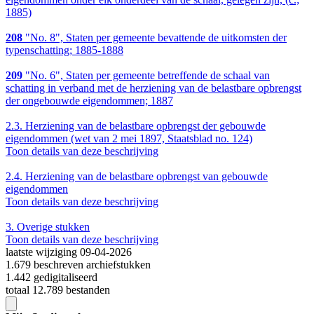
1885)
208
"No. 8", Staten per gemeente bevattende de uitkomsten der
typenschatting; 1885-1888
209
"No. 6", Staten per gemeente betreffende de schaal van
schatting in verband met de herziening van de belastbare opbrengst
der ongebouwde eigendommen; 1887
2.3.
Herziening van de belastbare opbrengst der gebouwde
eigendommen (wet van 2 mei 1897, Staatsblad no. 124)
Toon details van deze beschrijving
2.4.
Herziening van de belastbare opbrengst van gebouwde
eigendommen
Toon details van deze beschrijving
3.
Overige stukken
Toon details van deze beschrijving
laatste wijziging 09-04-2026
1.679 beschreven archiefstukken
1.442 gedigitaliseerd
totaal 12.789 bestanden