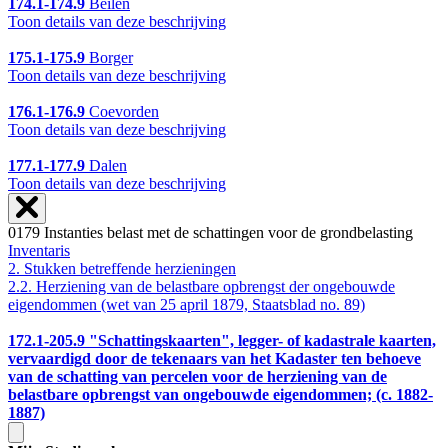
174.1-174.9
Beilen
Toon details van deze beschrijving
175.1-175.9
Borger
Toon details van deze beschrijving
176.1-176.9
Coevorden
Toon details van deze beschrijving
177.1-177.9
Dalen
Toon details van deze beschrijving
0179 Instanties belast met de schattingen voor de grondbelasting
Inventaris
2. Stukken betreffende herzieningen
2.2. Herziening van de belastbare opbrengst der ongebouwde
eigendommen (wet van 25 april 1879, Staatsblad no. 89)
172.1-205.9
"Schattingskaarten", legger- of kadastrale kaarten,
vervaardigd door de tekenaars van het Kadaster ten behoeve
van de schatting van percelen voor de herziening van de
belastbare opbrengst van ongebouwde eigendommen; (c. 1882-
1887)