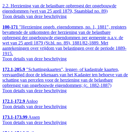
2.2.
Herziening van de belastbare opbrengst der ongebouwde
eigendommen (wet van 25 april 1879, Staatsblad no. 89)
Toon details van deze beschrijving
100-171
"Herziening ongeb. eigendommen, no. 1, 1881", registers
bevattende de uitkomsten der herziening van de belastbare
opbrengst der ongebouwde eigendommen per gemeente n.a.v. de
wet van 25 april 1879 (St.bl. no. 89), 1881/82-1889. Met
aantekeningen over vrijdom van belastingen over de periode 1889-
1915.
Toon details van deze beschrijving
172.1-205.9
"Schattingskaarten", legger- of kadastrale kaarten,
vervaardigd door de tekenaars van het Kadaster ten behoeve van de
schatting van percelen voor de herziening van de belastbare
opbrengst van ongebouwde eigendommen; (c. 1882-1887)
Toon details van deze beschrijving
172.1-172.9
Anloo
Toon details van deze beschrijving
173.1-173.99
Assen
Toon details van deze beschrijving