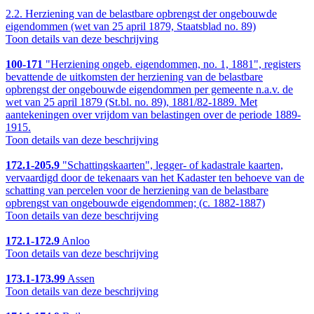
2.2.
Herziening van de belastbare opbrengst der ongebouwde
eigendommen (wet van 25 april 1879, Staatsblad no. 89)
Toon details van deze beschrijving
100-171
"Herziening ongeb. eigendommen, no. 1, 1881", registers
bevattende de uitkomsten der herziening van de belastbare
opbrengst der ongebouwde eigendommen per gemeente n.a.v. de
wet van 25 april 1879 (St.bl. no. 89), 1881/82-1889. Met
aantekeningen over vrijdom van belastingen over de periode 1889-
1915.
Toon details van deze beschrijving
172.1-205.9
"Schattingskaarten", legger- of kadastrale kaarten,
vervaardigd door de tekenaars van het Kadaster ten behoeve van de
schatting van percelen voor de herziening van de belastbare
opbrengst van ongebouwde eigendommen; (c. 1882-1887)
Toon details van deze beschrijving
172.1-172.9
Anloo
Toon details van deze beschrijving
173.1-173.99
Assen
Toon details van deze beschrijving