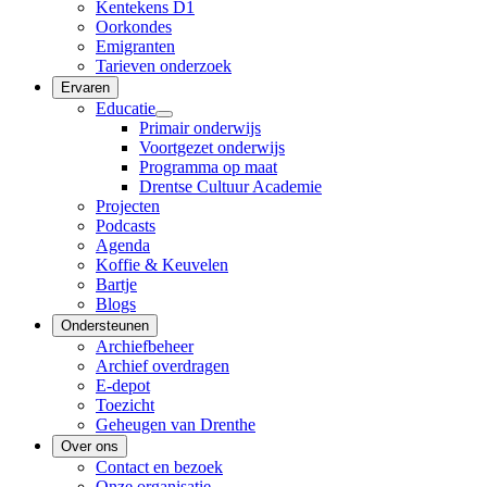
Kentekens D1
Oorkondes
Emigranten
Tarieven onderzoek
Ervaren
Educatie
Primair onderwijs
Voortgezet onderwijs
Programma op maat
Drentse Cultuur Academie
Projecten
Podcasts
Agenda
Koffie & Keuvelen
Bartje
Blogs
Ondersteunen
Archiefbeheer
Archief overdragen
E-depot
Toezicht
Geheugen van Drenthe
Over ons
Contact en bezoek
Onze organisatie