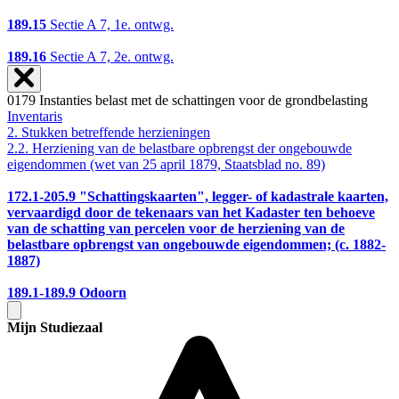
189.15
Sectie A 7, 1e. ontwg.
189.16
Sectie A 7, 2e. ontwg.
0179 Instanties belast met de schattingen voor de grondbelasting
Inventaris
2. Stukken betreffende herzieningen
2.2. Herziening van de belastbare opbrengst der ongebouwde
eigendommen (wet van 25 april 1879, Staatsblad no. 89)
172.1-205.9
"Schattingskaarten", legger- of kadastrale kaarten,
vervaardigd door de tekenaars van het Kadaster ten behoeve
van de schatting van percelen voor de herziening van de
belastbare opbrengst van ongebouwde eigendommen; (c. 1882-
1887)
189.1-189.9
Odoorn
Mijn Studiezaal