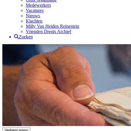
Medewerkers
Vacatures
Nieuws
Klachten
Milly Van Heiden Reinestein
Vrienden Drents Archief
Zoeken
Drents Archief
Verberg menu