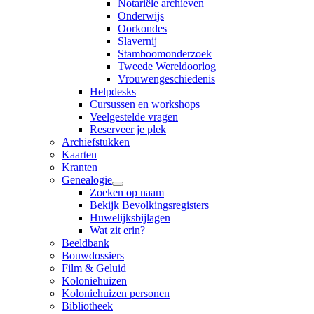
Notariële archieven
Onderwijs
Oorkondes
Slavernij
Stamboomonderzoek
Tweede Wereldoorlog
Vrouwengeschiedenis
Helpdesks
Cursussen en workshops
Veelgestelde vragen
Reserveer je plek
Archiefstukken
Kaarten
Kranten
Genealogie
Zoeken op naam
Bekijk Bevolkingsregisters
Huwelijksbijlagen
Wat zit erin?
Beeldbank
Bouwdossiers
Film & Geluid
Koloniehuizen
Koloniehuizen personen
Bibliotheek