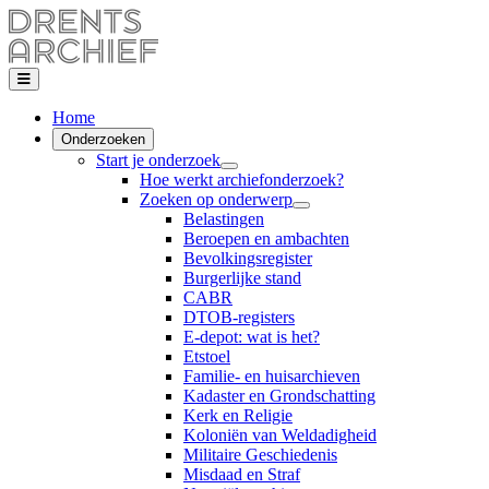
Home
Onderzoeken
Start je onderzoek
Hoe werkt archiefonderzoek?
Zoeken op onderwerp
Belastingen
Beroepen en ambachten
Bevolkingsregister
Burgerlijke stand
CABR
DTOB-registers
E-depot: wat is het?
Etstoel
Familie- en huisarchieven
Kadaster en Grondschatting
Kerk en Religie
Koloniën van Weldadigheid
Militaire Geschiedenis
Misdaad en Straf