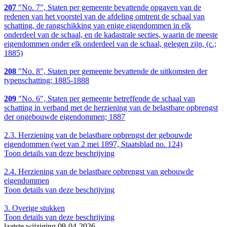
207
"No. 7", Staten per gemeente bevattende opgaven van de
redenen van het voorstel van de afdeling omtrent de schaal van
schatting, de rangschikking van enige eigendommen in elk
onderdeel van de schaal, en de kadastrale secties, waarin de meeste
eigendommen onder elk onderdeel van de schaal, gelegen zijn, (c.;
1885)
208
"No. 8", Staten per gemeente bevattende de uitkomsten der
typenschatting; 1885-1888
209
"No. 6", Staten per gemeente betreffende de schaal van
schatting in verband met de herziening van de belastbare opbrengst
der ongebouwde eigendommen; 1887
2.3.
Herziening van de belastbare opbrengst der gebouwde
eigendommen (wet van 2 mei 1897, Staatsblad no. 124)
Toon details van deze beschrijving
2.4.
Herziening van de belastbare opbrengst van gebouwde
eigendommen
Toon details van deze beschrijving
3.
Overige stukken
Toon details van deze beschrijving
laatste wijziging 09-04-2026