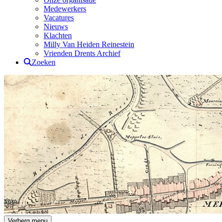
Medewerkers
Vacatures
Nieuws
Klachten
Milly Van Heiden Reinestein
Vrienden Drents Archief
Zoeken
Drents Archief
Verberg menu