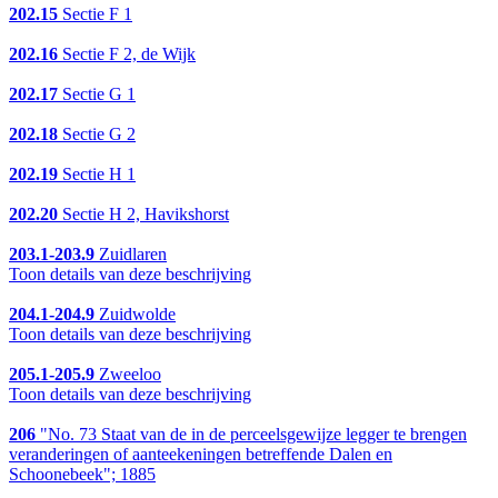
202.15
Sectie F 1
202.16
Sectie F 2, de Wijk
202.17
Sectie G 1
202.18
Sectie G 2
202.19
Sectie H 1
202.20
Sectie H 2, Havikshorst
203.1-203.9
Zuidlaren
Toon details van deze beschrijving
204.1-204.9
Zuidwolde
Toon details van deze beschrijving
205.1-205.9
Zweeloo
Toon details van deze beschrijving
206
"No. 73 Staat van de in de perceelsgewijze legger te brengen
veranderingen of aanteekeningen betreffende Dalen en
Schoonebeek"; 1885