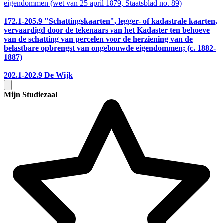
eigendommen (wet van 25 april 1879, Staatsblad no. 89)
172.1-205.9
"Schattingskaarten", legger- of kadastrale kaarten,
vervaardigd door de tekenaars van het Kadaster ten behoeve
van de schatting van percelen voor de herziening van de
belastbare opbrengst van ongebouwde eigendommen; (c. 1882-
1887)
202.1-202.9
De Wijk
Mijn Studiezaal