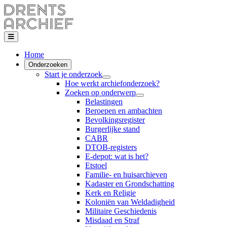
Home
Onderzoeken
Start je onderzoek
Hoe werkt archiefonderzoek?
Zoeken op onderwerp
Belastingen
Beroepen en ambachten
Bevolkingsregister
Burgerlijke stand
CABR
DTOB-registers
E-depot: wat is het?
Etstoel
Familie- en huisarchieven
Kadaster en Grondschatting
Kerk en Religie
Koloniën van Weldadigheid
Militaire Geschiedenis
Misdaad en Straf