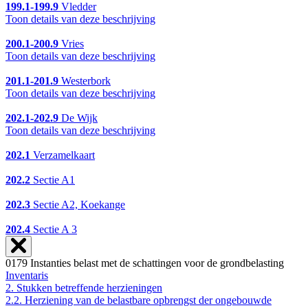
199.1-199.9
Vledder
Toon details van deze beschrijving
200.1-200.9
Vries
Toon details van deze beschrijving
201.1-201.9
Westerbork
Toon details van deze beschrijving
202.1-202.9
De Wijk
Toon details van deze beschrijving
202.1
Verzamelkaart
202.2
Sectie A1
202.3
Sectie A2, Koekange
202.4
Sectie A 3
0179 Instanties belast met de schattingen voor de grondbelasting
Inventaris
2. Stukken betreffende herzieningen
2.2. Herziening van de belastbare opbrengst der ongebouwde