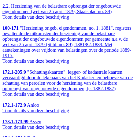
2.2.
Herziening van de belastbare opbrengst der ongebouwde
eigendommen (wet van 25 april 1879, Staatsblad no. 89)
Toon details van deze beschrijving
100-171
"Herziening ongeb. eigendommen, no. 1, 1881", registers
bevattende de uitkomsten der herziening van de belastbare
opbrengst der ongebouwde eigendommen per gemeente n.a.v. de
wet van 25 april 1879 (St.bl. no. 89), 1881/82-1889. Met
aantekeningen over vrijdom van belastingen over de periode 1889-
1915.
Toon details van deze beschrijving
172.1-205.9
"Schattingskaarten", legger- of kadastrale kaarten,
vervaardigd door de tekenaars van het Kadaster ten behoeve van de
schatting van percelen voor de herziening van de belastbare
opbrengst van ongebouwde eigendommen; (c. 1882-1887)
Toon details van deze beschrijving
172.1-172.9
Anloo
Toon details van deze beschrijving
173.1-173.99
Assen
Toon details van deze beschrijving