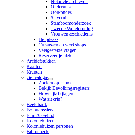
Notariële archieven
Onderwijs
Oorkondes
Slavernij
Stamboomonderzoek
Tweede Wereldoorlog
Vrouwengeschiedenis
Helpdesks
Cursussen en workshops
Veelgestelde vragen
Reserveer je plek
Archiefstukken
Kaarten
Kranten
Genealogie
Zoeken op naam
Bekijk Bevolkingsregisters
Huwelijksbijlagen
Wat zit erin?
Beeldbank
Bouwdossiers
Film & Geluid
Koloniehuizen
Koloniehuizen personen
Bibliotheek