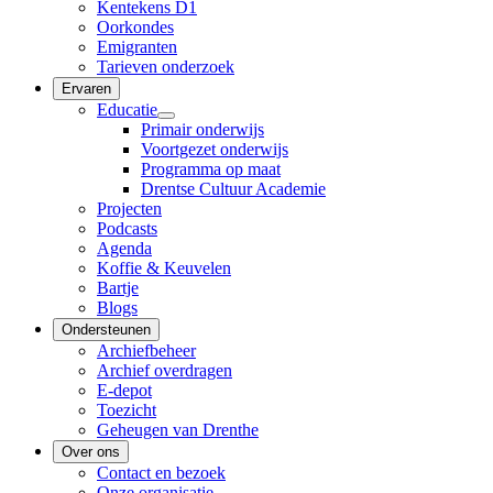
Kentekens D1
Oorkondes
Emigranten
Tarieven onderzoek
Ervaren
Educatie
Primair onderwijs
Voortgezet onderwijs
Programma op maat
Drentse Cultuur Academie
Projecten
Podcasts
Agenda
Koffie & Keuvelen
Bartje
Blogs
Ondersteunen
Archiefbeheer
Archief overdragen
E-depot
Toezicht
Geheugen van Drenthe
Over ons
Contact en bezoek
Onze organisatie