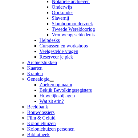
Notariële archieven
Onderwijs
Oorkondes
Slavernij
Stamboomonderzoek
Tweede Wereldoorlog
Vrouwengeschiedenis
Helpdesks
Cursussen en workshops
Veelgestelde vragen
Reserveer je plek
Archiefstukken
Kaarten
Kranten
Genealogie
Zoeken op naam
Bekijk Bevolkingsregisters
Huwelijksbijlagen
Wat zit erin?
Beeldbank
Bouwdossiers
Film & Geluid
Koloniehuizen
Koloniehuizen personen
Bibliotheek