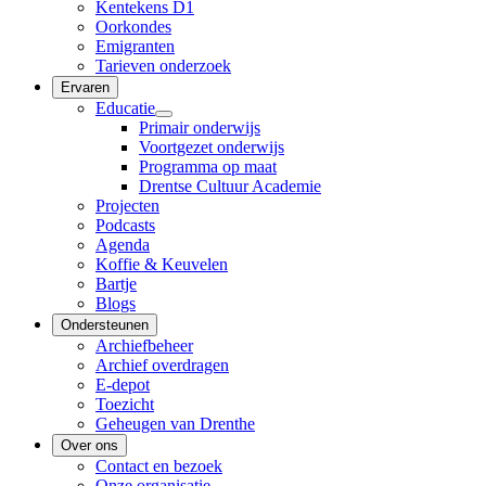
Kentekens D1
Oorkondes
Emigranten
Tarieven onderzoek
Ervaren
Educatie
Primair onderwijs
Voortgezet onderwijs
Programma op maat
Drentse Cultuur Academie
Projecten
Podcasts
Agenda
Koffie & Keuvelen
Bartje
Blogs
Ondersteunen
Archiefbeheer
Archief overdragen
E-depot
Toezicht
Geheugen van Drenthe
Over ons
Contact en bezoek
Onze organisatie