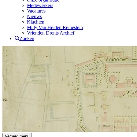
Medewerkers
Vacatures
Nieuws
Klachten
Milly Van Heiden Reinestein
Vrienden Drents Archief
Zoeken
Drents Archief
Verberg menu