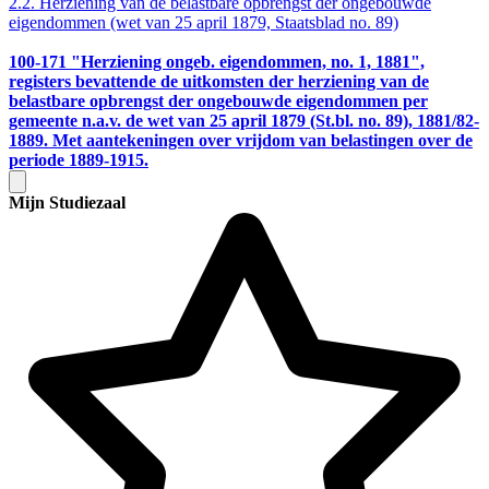
2.2. Herziening van de belastbare opbrengst der ongebouwde
eigendommen (wet van 25 april 1879, Staatsblad no. 89)
100-171
"Herziening ongeb. eigendommen, no. 1, 1881",
registers bevattende de uitkomsten der herziening van de
belastbare opbrengst der ongebouwde eigendommen per
gemeente n.a.v. de wet van 25 april 1879 (St.bl. no. 89), 1881/82-
1889. Met aantekeningen over vrijdom van belastingen over de
periode 1889-1915.
Mijn Studiezaal