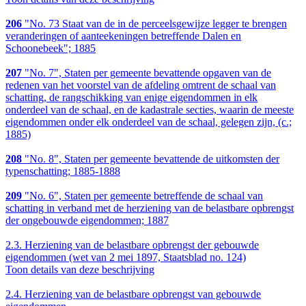
206
"No. 73 Staat van de in de perceelsgewijze legger te brengen
veranderingen of aanteekeningen betreffende Dalen en
Schoonebeek"; 1885
207
"No. 7", Staten per gemeente bevattende opgaven van de
redenen van het voorstel van de afdeling omtrent de schaal van
schatting, de rangschikking van enige eigendommen in elk
onderdeel van de schaal, en de kadastrale secties, waarin de meeste
eigendommen onder elk onderdeel van de schaal, gelegen zijn, (c.;
1885)
208
"No. 8", Staten per gemeente bevattende de uitkomsten der
typenschatting; 1885-1888
209
"No. 6", Staten per gemeente betreffende de schaal van
schatting in verband met de herziening van de belastbare opbrengst
der ongebouwde eigendommen; 1887
2.3.
Herziening van de belastbare opbrengst der gebouwde
eigendommen (wet van 2 mei 1897, Staatsblad no. 124)
Toon details van deze beschrijving
2.4.
Herziening van de belastbare opbrengst van gebouwde