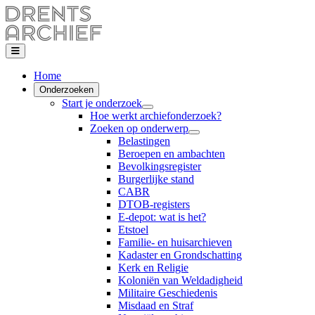
Home
Onderzoeken
Start je onderzoek
Hoe werkt archiefonderzoek?
Zoeken op onderwerp
Belastingen
Beroepen en ambachten
Bevolkingsregister
Burgerlijke stand
CABR
DTOB-registers
E-depot: wat is het?
Etstoel
Familie- en huisarchieven
Kadaster en Grondschatting
Kerk en Religie
Koloniën van Weldadigheid
Militaire Geschiedenis
Misdaad en Straf