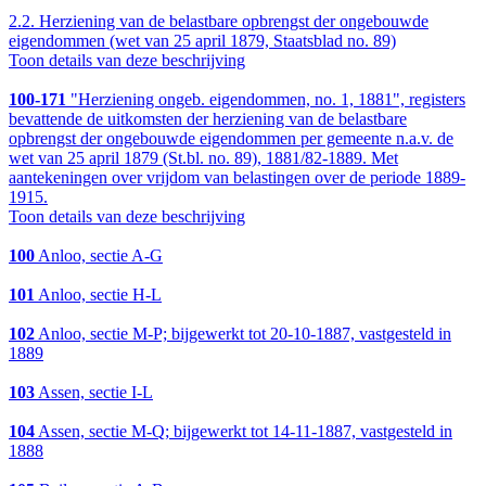
2.2.
Herziening van de belastbare opbrengst der ongebouwde
eigendommen (wet van 25 april 1879, Staatsblad no. 89)
Toon details van deze beschrijving
100-171
"Herziening ongeb. eigendommen, no. 1, 1881", registers
bevattende de uitkomsten der herziening van de belastbare
opbrengst der ongebouwde eigendommen per gemeente n.a.v. de
wet van 25 april 1879 (St.bl. no. 89), 1881/82-1889. Met
aantekeningen over vrijdom van belastingen over de periode 1889-
1915.
Toon details van deze beschrijving
100
Anloo, sectie A-G
101
Anloo, sectie H-L
102
Anloo, sectie M-P; bijgewerkt tot 20-10-1887, vastgesteld in
1889
103
Assen, sectie I-L
104
Assen, sectie M-Q; bijgewerkt tot 14-11-1887, vastgesteld in
1888