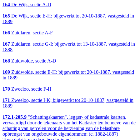
164
De Wijk, sectie A-D
165
De Wijk, sectie E-H; bijgewerkt tot 20-10-1887, vastgesteld in
1889
166
Zuidlaren, sectie A-F
167
Zuidlaren, sectie G-I; bijgewerkt tot 13-10-1887, vastgesteld in
1888
168
Zuidwolde, sectie A-D
169
Zuidwolde, sectie E-H; bijgewerkt tot 20-10-1887, vastgesteld
in 1889
170
Zweeloo, sectie F-H
171
Zweeloo, sectie I-K; bijgewerkt tot 20-10-1887, vastgesteld in
1889
172.1-205.9
"Schattingskaarten", legger- of kadastrale kaarten,
vervaardigd door de tekenaars van het Kadaster ten behoeve van de
schatting van percelen voor de herziening van de belastbare
opbrengst van ongebouwde eigendommen; (c. 1882-1887)
Toon details van deze beschrijving