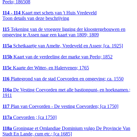
Peelo; 186508
114 - 114
Kaart met schets van 't Huis Vredeveld
Toon details van deze beschrijving
115
Tekening van de vroegere ligging der kloostergebouwen en
omgeving te Assen naar een kaart van 1809; 1809
115a
Schetkaartje van Amelte, Vredeveld en Assen; [ca. 1925]
115b
Kaart van de verdeeling der marke van Peelo; 1852
115c
Kaarte der Witter- en Halervenen; 1765
116
Plattegrond van de stad Coevorden en omgeving; ca. 1550
116a
De Vesting Coevorden met alle bastionpunt- en hoeknamen.;
1911
117
Plan van Coevorden - De vesting Coevorden; [ca 1750]
117a
Coevorden ; [ca 1750]
118a
Groningae et Omlandiae Dominium vulgo De Provincie Van
Stadt En Lande, cum etc.; [ca 1685]