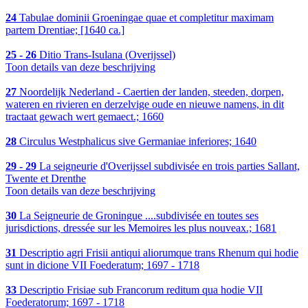
24
Tabulae dominii Groeningae quae et completitur maximam
partem Drentiae; [1640 ca.]
25 - 26
Ditio Trans-Isulana (Overijssel)
Toon details van deze beschrijving
27
Noordelijk Nederland - Caertien der landen, steeden, dorpen,
wateren en rivieren en derzelvige oude en nieuwe namens, in dit
tractaat gewach wert gemaect.; 1660
28
Circulus Westphalicus sive Germaniae inferiores; 1640
29 - 29
La seigneurie d'Overijssel subdivisée en trois parties Sallant,
Twente et Drenthe
Toon details van deze beschrijving
30
La Seigneurie de Groningue ....subdivisée en toutes ses
jurisdictions, dressée sur les Memoires les plus nouveax.; 1681
31
Descriptio agri Frisii antiqui aliorumque trans Rhenum qui hodie
sunt in dicione VII Foederatum; 1697 - 1718
33
Descriptio Frisiae sub Francorum reditum qua hodie VII
Foederatorum; 1697 - 1718