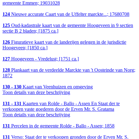
gemeente Emmen; 19031028
124
Nieuwe accurate Caart van de Uffelter marckte...; 17680708
125
Oud-kadastrale kaart van de gemeente Hoogeveen in 9 sectien
sectie B 2 bladen; [1875 ca.]
126
Figuratieve kaart van de landerijen gelegen in de jurisdictie
Hoogeveen; [1850 ca.]
127
Hoogeveen - Vredelust; [1751 ca.]
128
Plankaart van de verdeelde Marckte van 't Oosteinde van Norg;
1872
130 - 130
Kaart van Veenhuizen en omgeving
Toon details van deze beschrijving
131 - 131
Kaarten van Rolde - Ballo - Assen En Staat der te
verkoopen vaste goederen door de Erven Mr. S. Gratama
Toon details van deze beschrijving
131
Percelen in de gemeente Rolde - Ballo - Assen; 1858
131
Verso: Staat der te verkoopen gronden door de Erven Mr. S.