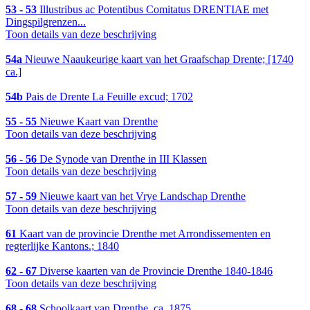
53 - 53
Illustribus ac Potentibus Comitatus DRENTIAE met
Dingspilgrenzen...
Toon details van deze beschrijving
54a
Nieuwe Naaukeurige kaart van het Graafschap Drente; [1740
ca.]
54b
Pais de Drente La Feuille excud; 1702
55 - 55
Nieuwe Kaart van Drenthe
Toon details van deze beschrijving
56 - 56
De Synode van Drenthe in III Klassen
Toon details van deze beschrijving
57 - 59
Nieuwe kaart van het Vrye Landschap Drenthe
Toon details van deze beschrijving
61
Kaart van de provincie Drenthe met Arrondissementen en
regterlijke Kantons.; 1840
62 - 67
Diverse kaarten van de Provincie Drenthe 1840-1846
Toon details van deze beschrijving
68 - 68
Schoolkaart van Drenthe, ca. 1875