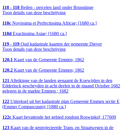
118 - 118
Beilen - percelen land onder Brunstinge
Toon details van deze beschrijving
118c
Novissima et Perfectissima Africae; [1680 ca.]
118d
Exactissima Asiae; [1680 ca.]
119 - 119
Oud kadastrale kaarten der gemeente Diever
Toon details van deze beschrijving
120.1
Kaart van de Gemeente Emmen; 1862
120.2
Kaart van de Gemeente Emmen; 1862
121
Afteikinge van de landen genaamt de Koewijden in den
Edderinck gescheyden in acht deelen in de maand October 1682
gelegen in de markte Emmen.; 1682
122
Uittreksel uit het kadastrale plan Gemeente Emmen sectie E
(Emmer Compascuum); [1880 ca.]
122c
Kaart bevattende het gebied rondom Roswinkel; 177609
123
Kaart van de geprojecteerde Tram- en Straatwegen in de