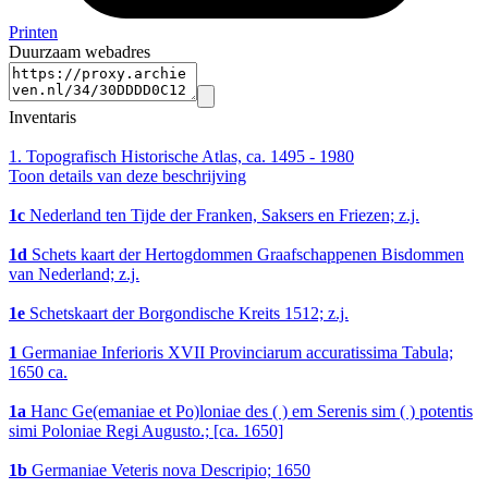
Printen
Duurzaam webadres
Inventaris
1.
Topografisch Historische Atlas, ca. 1495 - 1980
Toon details van deze beschrijving
1c
Nederland ten Tijde der Franken, Saksers en Friezen; z.j.
1d
Schets kaart der Hertogdommen Graafschappenen Bisdommen
van Nederland; z.j.
1e
Schetskaart der Borgondische Kreits 1512; z.j.
1
Germaniae Inferioris XVII Provinciarum accuratissima Tabula;
1650 ca.
1a
Hanc Ge(emaniae et Po)loniae des ( ) em Serenis sim ( ) potentis
simi Poloniae Regi Augusto.; [ca. 1650]
1b
Germaniae Veteris nova Descripio; 1650