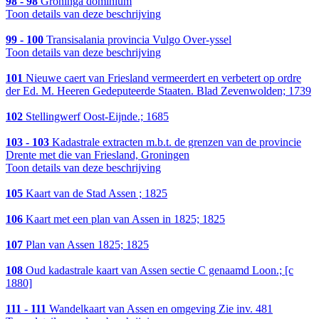
98 - 98
Groninga dominium
Toon details van deze beschrijving
99 - 100
Transisalania provincia Vulgo Over-yssel
Toon details van deze beschrijving
101
Nieuwe caert van Friesland vermeerdert en verbetert op ordre
der Ed. M. Heeren Gedeputeerde Staaten. Blad Zevenwolden; 1739
102
Stellingwerf Oost-Eijnde.; 1685
103 - 103
Kadastrale extracten m.b.t. de grenzen van de provincie
Drente met die van Friesland, Groningen
Toon details van deze beschrijving
105
Kaart van de Stad Assen ; 1825
106
Kaart met een plan van Assen in 1825; 1825
107
Plan van Assen 1825; 1825
108
Oud kadastrale kaart van Assen sectie C genaamd Loon.; [c
1880]
111 - 111
Wandelkaart van Assen en omgeving Zie inv. 481