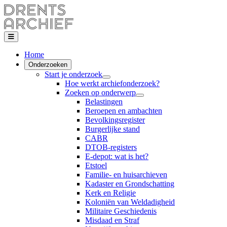
Home
Onderzoeken
Start je onderzoek
Hoe werkt archiefonderzoek?
Zoeken op onderwerp
Belastingen
Beroepen en ambachten
Bevolkingsregister
Burgerlijke stand
CABR
DTOB-registers
E-depot: wat is het?
Etstoel
Familie- en huisarchieven
Kadaster en Grondschatting
Kerk en Religie
Koloniën van Weldadigheid
Militaire Geschiedenis
Misdaad en Straf