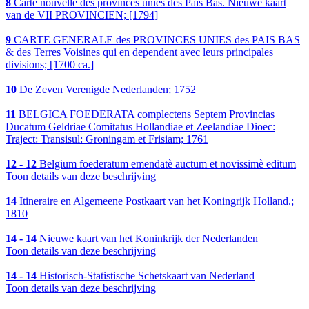
8
Carte nouvelle des provinces unies des Pais Bas. Nieuwe kaart
van de VII PROVINCIEN; [1794]
9
CARTE GENERALE des PROVINCES UNIES des PAIS BAS
& des Terres Voisines qui en dependent avec leurs principales
divisions; [1700 ca.]
10
De Zeven Verenigde Nederlanden; 1752
11
BELGICA FOEDERATA complectens Septem Provincias
Ducatum Geldriae Comitatus Hollandiae et Zeelandiae Dioec:
Traject: Transisul: Groningam et Frisiam; 1761
12 - 12
Belgium foederatum emendatè auctum et novissimè editum
Toon details van deze beschrijving
14
Itineraire en Algemeene Postkaart van het Koningrijk Holland.;
1810
14 - 14
Nieuwe kaart van het Koninkrijk der Nederlanden
Toon details van deze beschrijving
14 - 14
Historisch-Statistische Schetskaart van Nederland
Toon details van deze beschrijving