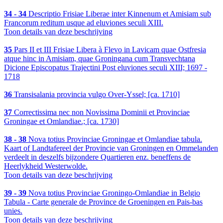
34 - 34
Descriptio Frisiae Liberae inter Kinnenum et Amisiam sub
Francorum reditum usque ad eluviones seculi XIII.
Toon details van deze beschrijving
35
Pars II et III Frisiae Libera à Flevo in Lavicam quae Ostfresia
atque hinc in Amisiam, quae Groningana cum Transvechtana
Dicione Episcopatus Trajectini Post eluviones seculi XIII; 1697 -
1718
36
Transisalania provincia vulgo Over-Yssel; [ca. 1710]
37
Correctissima nec non Novissima Dominii et Provinciae
Groningae et Omlandiae.; [ca. 1730]
38 - 38
Nova totius Provinciae Groningae et Omlandiae tabula.
Kaart of Landtafereel der Provincie van Groningen en Ommelanden
verdeelt in deszelfs bijzondere Quartieren enz. beneffens de
Heerlykheid Westerwolde.
Toon details van deze beschrijving
39 - 39
Nova totius Provinciae Groningo-Omlandiae in Belgio
Tabula - Carte generale de Province de Groeningen en Pais-bas
unies.
Toon details van deze beschrijving