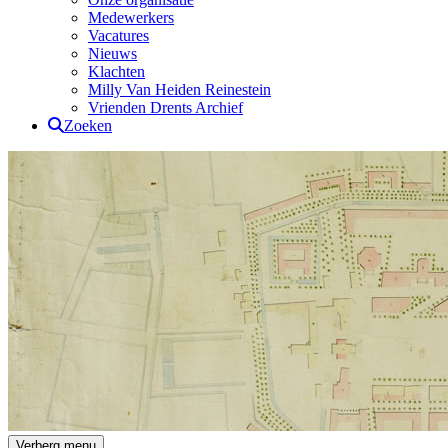
Medewerkers
Vacatures
Nieuws
Klachten
Milly Van Heiden Reinestein
Vrienden Drents Archief
Zoeken
Drents Archief
Verberg menu