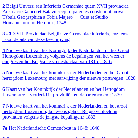
2
Belgii Unversi seu Inferioris Germaniae quam XVII provinciae
Austriaco Gallico et Batavo sceptro parentes constituunt, nova
Tabula Geographica a Tobia Majero --- Cura et Studio
Homannianorum Herdum.; 1748
3 - 3
XVII. Provinciae Belgii sive Germaniae inferioris, enz. enz.
Toon details van deze beschrijving
4
Nieuwe kaart van het Koningrijk der Nederlanden en het Groot
Hertogdom Luxemburg volgens de bepalingen van het weener
congres en het Belgische vredestractaat van 1815.; 1816
5
Nieuwe kaart van het koninkrijk der Nederlanden en het Groot
hertogdom Luxemburg met aanwijzing der nieuwe postwegen; 1828
6
Kaart van het Koninkrijk der Nederlanden en het Hertogdom
Luxemburg... verdeeld in provintiën en departementen.; 1870
7
Nieuwe kaart van het koningrijk der Nederlanden en het groot
hertogdom Luxemburg benevens geheel België verdeeld in
provintiën volgens de jongste bepalingen.; 1833
7a
Het Nederlandsche Gemenebest in 1648; 1648