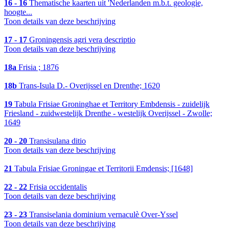
16 - 16
Thematische kaarten uit 'Nederlanden m.b.t. geologie,
hoogte...
Toon details van deze beschrijving
17 - 17
Groningensis agri vera descriptio
Toon details van deze beschrijving
18a
Frisia ; 1876
18b
Trans-Isula D.- Overijssel en Drenthe; 1620
19
Tabula Frisiae Groninghae et Territory Embdensis - zuidelijk
Friesland - zuidwestelijk Drenthe - westelijk Overijssel - Zwolle;
1649
20 - 20
Transisulana ditio
Toon details van deze beschrijving
21
Tabula Frisiae Groningae et Territorii Emdensis; [1648]
22 - 22
Frisia occidentalis
Toon details van deze beschrijving
23 - 23
Transiselania dominium vernaculè Over-Yssel
Toon details van deze beschrijving