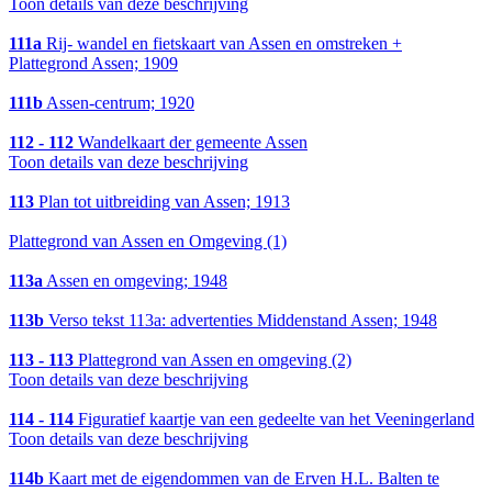
Toon details van deze beschrijving
111a
Rij- wandel en fietskaart van Assen en omstreken +
Plattegrond Assen; 1909
111b
Assen-centrum; 1920
112 - 112
Wandelkaart der gemeente Assen
Toon details van deze beschrijving
113
Plan tot uitbreiding van Assen; 1913
Plattegrond van Assen en Omgeving (1)
113a
Assen en omgeving; 1948
113b
Verso tekst 113a: advertenties Middenstand Assen; 1948
113 - 113
Plattegrond van Assen en omgeving (2)
Toon details van deze beschrijving
114 - 114
Figuratief kaartje van een gedeelte van het Veeningerland
Toon details van deze beschrijving
114b
Kaart met de eigendommen van de Erven H.L. Balten te