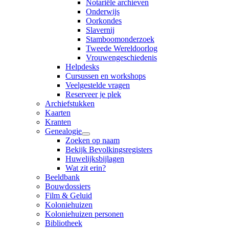
Notariële archieven
Onderwijs
Oorkondes
Slavernij
Stamboomonderzoek
Tweede Wereldoorlog
Vrouwengeschiedenis
Helpdesks
Cursussen en workshops
Veelgestelde vragen
Reserveer je plek
Archiefstukken
Kaarten
Kranten
Genealogie
Zoeken op naam
Bekijk Bevolkingsregisters
Huwelijksbijlagen
Wat zit erin?
Beeldbank
Bouwdossiers
Film & Geluid
Koloniehuizen
Koloniehuizen personen
Bibliotheek