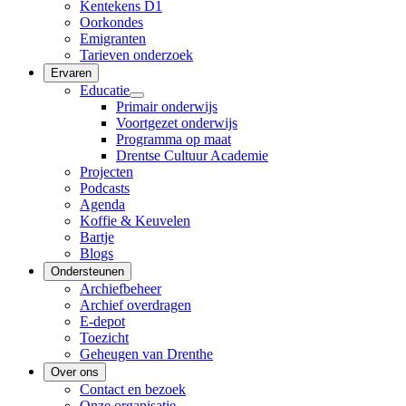
Kentekens D1
Oorkondes
Emigranten
Tarieven onderzoek
Ervaren
Educatie
Primair onderwijs
Voortgezet onderwijs
Programma op maat
Drentse Cultuur Academie
Projecten
Podcasts
Agenda
Koffie & Keuvelen
Bartje
Blogs
Ondersteunen
Archiefbeheer
Archief overdragen
E-depot
Toezicht
Geheugen van Drenthe
Over ons
Contact en bezoek
Onze organisatie