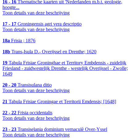
16 - 16
Thematische kaarten uit 'Nederlanden m.b.t. geologie,
hoogte...
Toon details van deze beschrijving
17 - 17
Groningensis agri vera descriptio
Toon details van deze beschrijving
18a
Frisia ; 1876
18b
Trans-Isula D.- Overijssel en Drenthe; 1620
19
Tabula Frisiae Groninghae et Territory Embdensis - zuidelijk
Friesland - zuidwestelijk Drenthe - westelijk Overijssel - Zwolle;
1649
20 - 20
Transisulana ditio
Toon details van deze beschrijving
21
Tabula Frisiae Groningae et Territorii Emdensis; [1648]
22 - 22
Frisia occidentalis
Toon details van deze beschrijving
23 - 23
Transiselania dominium vernaculè Over-Yssel
Toon details van deze beschrijving