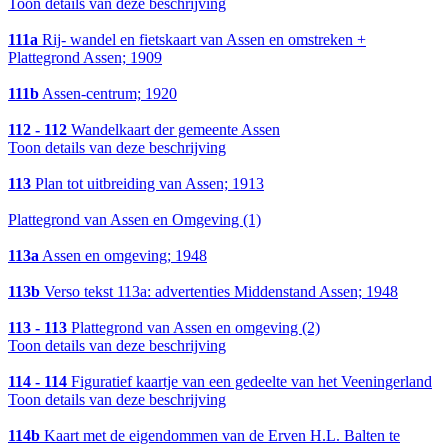
Toon details van deze beschrijving
111a
Rij- wandel en fietskaart van Assen en omstreken +
Plattegrond Assen; 1909
111b
Assen-centrum; 1920
112 - 112
Wandelkaart der gemeente Assen
Toon details van deze beschrijving
113
Plan tot uitbreiding van Assen; 1913
Plattegrond van Assen en Omgeving (1)
113a
Assen en omgeving; 1948
113b
Verso tekst 113a: advertenties Middenstand Assen; 1948
113 - 113
Plattegrond van Assen en omgeving (2)
Toon details van deze beschrijving
114 - 114
Figuratief kaartje van een gedeelte van het Veeningerland
Toon details van deze beschrijving
114b
Kaart met de eigendommen van de Erven H.L. Balten te