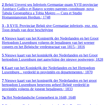
2
Belgii Unversi seu Inferioris Germaniae quam XVII provinciae
Austriaco Gallico et Batavo sceptro parentes constituunt, nova
Tabula Geographica a Tobia Majero --- Cura et Studio
Homannianorum Herdum.; 1748
3 - 3
XVII. Provinciae Belgii sive Germaniae inferioris, enz. enz.
Toon details van deze beschrijving
4
Nieuwe kaart van het Koningrijk der Nederlanden en het Groot
Hertogdom Luxemburg volgens de bepalingen van het weener
congres en het Belgische vredestractaat van 1815.; 1816
5
Nieuwe kaart van het koninkrijk der Nederlanden en het Groot
hertogdom Luxemburg met aanwijzing der nieuwe postwegen; 1828
6
Kaart van het Koninkrijk der Nederlanden en het Hertogdom
Luxemburg... verdeeld in provintiën en departementen.; 1870
7
Nieuwe kaart van het koningrijk der Nederlanden en het groot
hertogdom Luxemburg benevens geheel België verdeeld in
provintiën volgens de jongste bepalingen.; 1833
7a
Het Nederlandsche Gemenebest in 1648; 1648