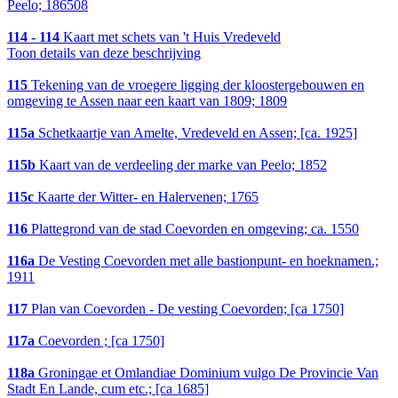
Peelo; 186508
114 - 114
Kaart met schets van 't Huis Vredeveld
Toon details van deze beschrijving
115
Tekening van de vroegere ligging der kloostergebouwen en
omgeving te Assen naar een kaart van 1809; 1809
115a
Schetkaartje van Amelte, Vredeveld en Assen; [ca. 1925]
115b
Kaart van de verdeeling der marke van Peelo; 1852
115c
Kaarte der Witter- en Halervenen; 1765
116
Plattegrond van de stad Coevorden en omgeving; ca. 1550
116a
De Vesting Coevorden met alle bastionpunt- en hoeknamen.;
1911
117
Plan van Coevorden - De vesting Coevorden; [ca 1750]
117a
Coevorden ; [ca 1750]
118a
Groningae et Omlandiae Dominium vulgo De Provincie Van
Stadt En Lande, cum etc.; [ca 1685]