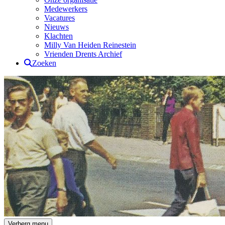
Medewerkers
Vacatures
Nieuws
Klachten
Milly Van Heiden Reinestein
Vrienden Drents Archief
Zoeken
Drents Archief
Verberg menu