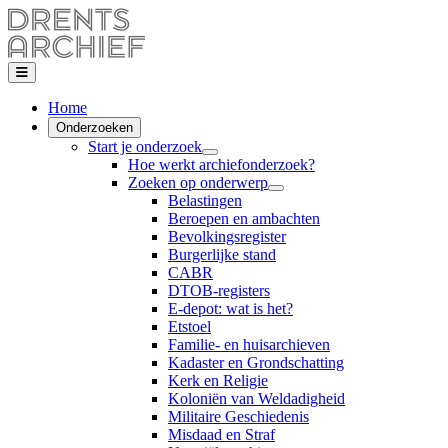
Home
Onderzoeken
Start je onderzoek
Hoe werkt archiefonderzoek?
Zoeken op onderwerp
Belastingen
Beroepen en ambachten
Bevolkingsregister
Burgerlijke stand
CABR
DTOB-registers
E-depot: wat is het?
Etstoel
Familie- en huisarchieven
Kadaster en Grondschatting
Kerk en Religie
Koloniën van Weldadigheid
Militaire Geschiedenis
Misdaad en Straf