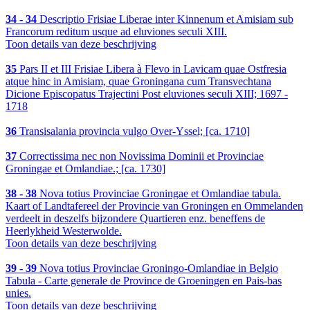
34 - 34
Descriptio Frisiae Liberae inter Kinnenum et Amisiam sub
Francorum reditum usque ad eluviones seculi XIII.
Toon details van deze beschrijving
35
Pars II et III Frisiae Libera à Flevo in Lavicam quae Ostfresia
atque hinc in Amisiam, quae Groningana cum Transvechtana
Dicione Episcopatus Trajectini Post eluviones seculi XIII; 1697 -
1718
36
Transisalania provincia vulgo Over-Yssel; [ca. 1710]
37
Correctissima nec non Novissima Dominii et Provinciae
Groningae et Omlandiae.; [ca. 1730]
38 - 38
Nova totius Provinciae Groningae et Omlandiae tabula.
Kaart of Landtafereel der Provincie van Groningen en Ommelanden
verdeelt in deszelfs bijzondere Quartieren enz. beneffens de
Heerlykheid Westerwolde.
Toon details van deze beschrijving
39 - 39
Nova totius Provinciae Groningo-Omlandiae in Belgio
Tabula - Carte generale de Province de Groeningen en Pais-bas
unies.
Toon details van deze beschrijving