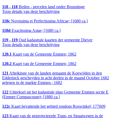
118 - 118
Beilen - percelen land onder Brunstinge
Toon details van deze beschrijving
118c
Novissima et Perfectissima Africae; [1680 ca.]
118d
Exactissima Asiae; [1680 ca.]
119 - 119
Oud kadastrale kaarten der gemeente Diever
Toon details van deze beschrijving
120.1
Kaart van de Gemeente Emmen; 1862
120.2
Kaart van de Gemeente Emmen; 1862
121
Afteikinge van de landen genaamt de Koewijden in den
Edderinck gescheyden in acht deelen in de maand October 1682
gelegen in de markte Emmen.; 1682
122
Uittreksel uit het kadastrale plan Gemeente Emmen sectie E
(Emmer Compascuum); [1880 ca.]
122c
Kaart bevattende het gebied rondom Roswinkel; 177609
123
Kaart van de geprojecteerde Tram- en Straatwegen in de