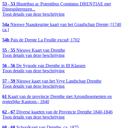
53 - 53
Illustribus ac Potentibus Comitatus DRENTIAE met
Dingspilgrenzen...
Toon details van deze beschrijving
54a
Nieuwe Naaukeurige kaart van het Graafschap Drente; [1740
ca.]
54b
Pais de Drente La Feuille excud; 1702
55 - 55
Nieuwe Kaart van Drenthe
Toon details van deze beschrijving
56 - 56
De Synode van Drenthe in III Klassen
Toon details van deze beschrijving
57 - 59
Nieuwe kaart van het Vrye Landschap Drenthe
Toon details van deze beschrijving
61
Kaart van de provincie Drenthe met Arrondissementen en
regterlijke Kantons.; 1840
62 - 67
Diverse kaarten van de Provincie Drenthe 1840-1846
Toon details van deze beschrijving
68 - 68
Schoolkaart van Drenthe, ca. 1875