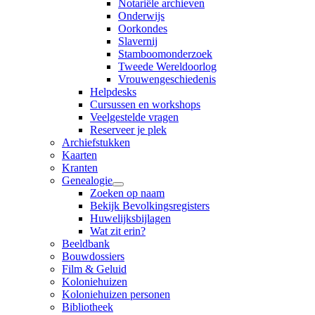
Notariële archieven
Onderwijs
Oorkondes
Slavernij
Stamboomonderzoek
Tweede Wereldoorlog
Vrouwengeschiedenis
Helpdesks
Cursussen en workshops
Veelgestelde vragen
Reserveer je plek
Archiefstukken
Kaarten
Kranten
Genealogie
Zoeken op naam
Bekijk Bevolkingsregisters
Huwelijksbijlagen
Wat zit erin?
Beeldbank
Bouwdossiers
Film & Geluid
Koloniehuizen
Koloniehuizen personen
Bibliotheek