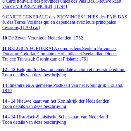
8
Carte nouvelle des provinces unies des Pais Bas. Nieuwe kaart
van de VII PROVINCIEN; [1794]
9
CARTE GENERALE des PROVINCES UNIES des PAIS BAS
& des Terres Voisines qui en dependent avec leurs principales
divisions; [1700 ca.]
10
De Zeven Verenigde Nederlanden; 1752
11
BELGICA FOEDERATA complectens Septem Provincias
Ducatum Geldriae Comitatus Hollandiae et Zeelandiae Dioec:
Traject: Transisul: Groningam et Frisiam; 1761
12 - 12
Belgium foederatum emendatè auctum et novissimè editum
Toon details van deze beschrijving
14
Itineraire en Algemeene Postkaart van het Koningrijk Holland.;
1810
14 - 14
Nieuwe kaart van het Koninkrijk der Nederlanden
Toon details van deze beschrijving
14 - 14
Historisch-Statistische Schetskaart van Nederland
Toon details van deze beschrijving