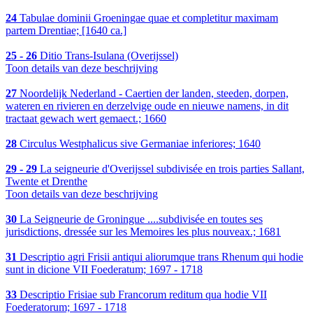
24
Tabulae dominii Groeningae quae et completitur maximam
partem Drentiae; [1640 ca.]
25 - 26
Ditio Trans-Isulana (Overijssel)
Toon details van deze beschrijving
27
Noordelijk Nederland - Caertien der landen, steeden, dorpen,
wateren en rivieren en derzelvige oude en nieuwe namens, in dit
tractaat gewach wert gemaect.; 1660
28
Circulus Westphalicus sive Germaniae inferiores; 1640
29 - 29
La seigneurie d'Overijssel subdivisée en trois parties Sallant,
Twente et Drenthe
Toon details van deze beschrijving
30
La Seigneurie de Groningue ....subdivisée en toutes ses
jurisdictions, dressée sur les Memoires les plus nouveax.; 1681
31
Descriptio agri Frisii antiqui aliorumque trans Rhenum qui hodie
sunt in dicione VII Foederatum; 1697 - 1718
33
Descriptio Frisiae sub Francorum reditum qua hodie VII
Foederatorum; 1697 - 1718