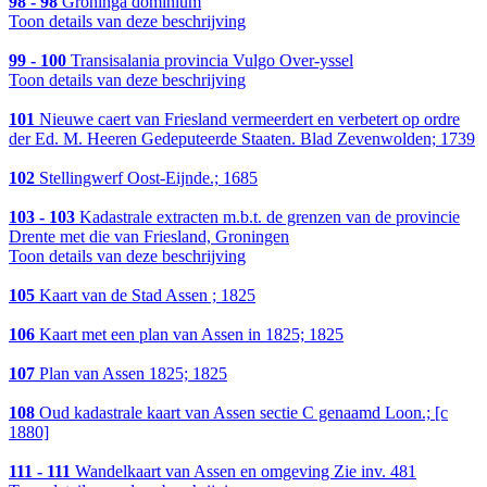
98 - 98
Groninga dominium
Toon details van deze beschrijving
99 - 100
Transisalania provincia Vulgo Over-yssel
Toon details van deze beschrijving
101
Nieuwe caert van Friesland vermeerdert en verbetert op ordre
der Ed. M. Heeren Gedeputeerde Staaten. Blad Zevenwolden; 1739
102
Stellingwerf Oost-Eijnde.; 1685
103 - 103
Kadastrale extracten m.b.t. de grenzen van de provincie
Drente met die van Friesland, Groningen
Toon details van deze beschrijving
105
Kaart van de Stad Assen ; 1825
106
Kaart met een plan van Assen in 1825; 1825
107
Plan van Assen 1825; 1825
108
Oud kadastrale kaart van Assen sectie C genaamd Loon.; [c
1880]
111 - 111
Wandelkaart van Assen en omgeving Zie inv. 481