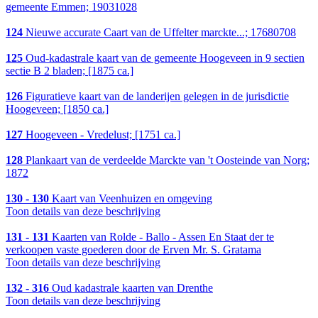
gemeente Emmen; 19031028
124
Nieuwe accurate Caart van de Uffelter marckte...; 17680708
125
Oud-kadastrale kaart van de gemeente Hoogeveen in 9 sectien
sectie B 2 bladen; [1875 ca.]
126
Figuratieve kaart van de landerijen gelegen in de jurisdictie
Hoogeveen; [1850 ca.]
127
Hoogeveen - Vredelust; [1751 ca.]
128
Plankaart van de verdeelde Marckte van 't Oosteinde van Norg;
1872
130 - 130
Kaart van Veenhuizen en omgeving
Toon details van deze beschrijving
131 - 131
Kaarten van Rolde - Ballo - Assen En Staat der te
verkoopen vaste goederen door de Erven Mr. S. Gratama
Toon details van deze beschrijving
132 - 316
Oud kadastrale kaarten van Drenthe
Toon details van deze beschrijving