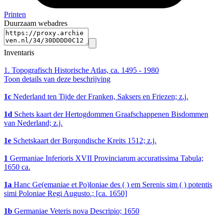
Printen
Duurzaam webadres
Inventaris
1.
Topografisch Historische Atlas, ca. 1495 - 1980
Toon details van deze beschrijving
1c
Nederland ten Tijde der Franken, Saksers en Friezen; z.j.
1d
Schets kaart der Hertogdommen Graafschappenen Bisdommen
van Nederland; z.j.
1e
Schetskaart der Borgondische Kreits 1512; z.j.
1
Germaniae Inferioris XVII Provinciarum accuratissima Tabula;
1650 ca.
1a
Hanc Ge(emaniae et Po)loniae des ( ) em Serenis sim ( ) potentis
simi Poloniae Regi Augusto.; [ca. 1650]
1b
Germaniae Veteris nova Descripio; 1650