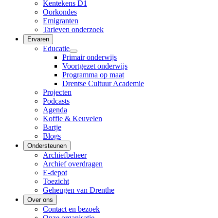
Kentekens D1
Oorkondes
Emigranten
Tarieven onderzoek
Ervaren
Educatie
Primair onderwijs
Voortgezet onderwijs
Programma op maat
Drentse Cultuur Academie
Projecten
Podcasts
Agenda
Koffie & Keuvelen
Bartje
Blogs
Ondersteunen
Archiefbeheer
Archief overdragen
E-depot
Toezicht
Geheugen van Drenthe
Over ons
Contact en bezoek
Onze organisatie