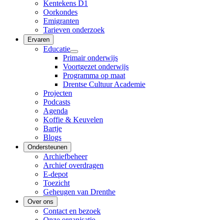
Kentekens D1
Oorkondes
Emigranten
Tarieven onderzoek
Ervaren
Educatie
Primair onderwijs
Voortgezet onderwijs
Programma op maat
Drentse Cultuur Academie
Projecten
Podcasts
Agenda
Koffie & Keuvelen
Bartje
Blogs
Ondersteunen
Archiefbeheer
Archief overdragen
E-depot
Toezicht
Geheugen van Drenthe
Over ons
Contact en bezoek
Onze organisatie