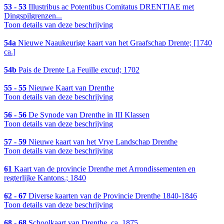
53 - 53
Illustribus ac Potentibus Comitatus DRENTIAE met
Dingspilgrenzen...
Toon details van deze beschrijving
54a
Nieuwe Naaukeurige kaart van het Graafschap Drente; [1740
ca.]
54b
Pais de Drente La Feuille excud; 1702
55 - 55
Nieuwe Kaart van Drenthe
Toon details van deze beschrijving
56 - 56
De Synode van Drenthe in III Klassen
Toon details van deze beschrijving
57 - 59
Nieuwe kaart van het Vrye Landschap Drenthe
Toon details van deze beschrijving
61
Kaart van de provincie Drenthe met Arrondissementen en
regterlijke Kantons.; 1840
62 - 67
Diverse kaarten van de Provincie Drenthe 1840-1846
Toon details van deze beschrijving
68 - 68
Schoolkaart van Drenthe, ca. 1875