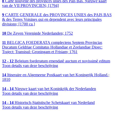
8
Carte nouvelle des provinces unies des Pais Bas. Nieuwe kaart
van de VII PROVINCIEN; [1794]
9
CARTE GENERALE des PROVINCES UNIES des PAIS BAS
& des Terres Voisines qui en dependent avec leurs principales
divisions; [1700 ca.]
10
De Zeven Verenigde Nederlanden; 1752
11
BELGICA FOEDERATA complectens Septem Provincias
Ducatum Geldriae Comitatus Hollandiae et Zeelandiae Dioec:
Traject: Transisul: Groningam et Frisiam; 1761
12 - 12
Belgium foederatum emendatè auctum et novissimè editum
Toon details van deze beschrijving
14
Itineraire en Algemeene Postkaart van het Koningrijk Holland.;
1810
14 - 14
Nieuwe kaart van het Koninkrijk der Nederlanden
Toon details van deze beschrijving
14 - 14
Historisch-Statistische Schetskaart van Nederland
Toon details van deze beschrijving