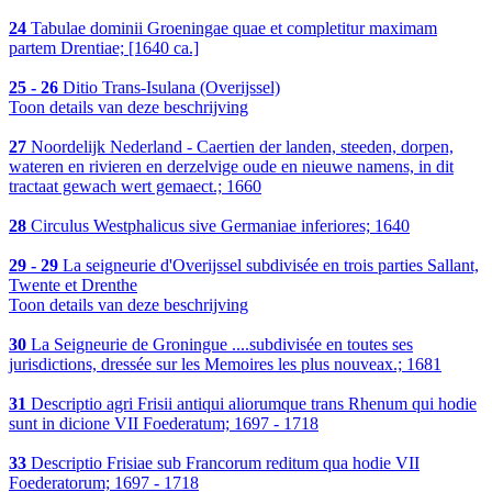
24
Tabulae dominii Groeningae quae et completitur maximam
partem Drentiae; [1640 ca.]
25 - 26
Ditio Trans-Isulana (Overijssel)
Toon details van deze beschrijving
27
Noordelijk Nederland - Caertien der landen, steeden, dorpen,
wateren en rivieren en derzelvige oude en nieuwe namens, in dit
tractaat gewach wert gemaect.; 1660
28
Circulus Westphalicus sive Germaniae inferiores; 1640
29 - 29
La seigneurie d'Overijssel subdivisée en trois parties Sallant,
Twente et Drenthe
Toon details van deze beschrijving
30
La Seigneurie de Groningue ....subdivisée en toutes ses
jurisdictions, dressée sur les Memoires les plus nouveax.; 1681
31
Descriptio agri Frisii antiqui aliorumque trans Rhenum qui hodie
sunt in dicione VII Foederatum; 1697 - 1718
33
Descriptio Frisiae sub Francorum reditum qua hodie VII
Foederatorum; 1697 - 1718