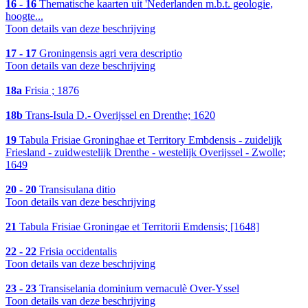
16 - 16
Thematische kaarten uit 'Nederlanden m.b.t. geologie,
hoogte...
Toon details van deze beschrijving
17 - 17
Groningensis agri vera descriptio
Toon details van deze beschrijving
18a
Frisia ; 1876
18b
Trans-Isula D.- Overijssel en Drenthe; 1620
19
Tabula Frisiae Groninghae et Territory Embdensis - zuidelijk
Friesland - zuidwestelijk Drenthe - westelijk Overijssel - Zwolle;
1649
20 - 20
Transisulana ditio
Toon details van deze beschrijving
21
Tabula Frisiae Groningae et Territorii Emdensis; [1648]
22 - 22
Frisia occidentalis
Toon details van deze beschrijving
23 - 23
Transiselania dominium vernaculè Over-Yssel
Toon details van deze beschrijving