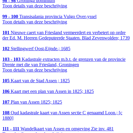
98 - 98
Groninga dominium
Toon details van deze beschrijving
99 - 100
Transisalania provincia Vulgo Over-yssel
Toon details van deze beschrijving
101
Nieuwe caert van Friesland vermeerdert en verbetert op ordre
der Ed. M. Heeren Gedeputeerde Staaten. Blad Zevenwolden; 1739
102
Stellingwerf Oost-Eijnde.; 1685
103 - 103
Kadastrale extracten m.b.t. de grenzen van de provincie
Drente met die van Friesland, Groningen
Toon details van deze beschrijving
105
Kaart van de Stad Assen ; 1825
106
Kaart met een plan van Assen in 1825; 1825
107
Plan van Assen 1825; 1825
108
Oud kadastrale kaart van Assen sectie C genaamd Loon.; [c
1880]
111 - 111
Wandelkaart van Assen en omgeving Zie inv. 481