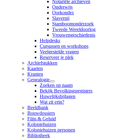
Notariële archieven
Onderwijs
Oorkondes
Slavernij
Stamboomonderzoek
Tweede Wereldoorlog
Vrouwengeschiedenis
Helpdesks
Cursussen en workshops
Veelgestelde vragen
Reserveer je plek
Archiefstukken
Kaarten
Kranten
Genealogie
Zoeken op naam
Bekijk Bevolkingsregisters
Huwelijksbijlagen
Wat zit erin?
Beeldbank
Bouwdossiers
Film & Geluid
Koloniehuizen
Koloniehuizen personen
Bibliotheek