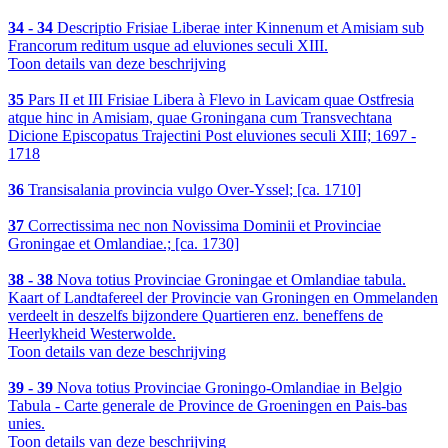
34 - 34
Descriptio Frisiae Liberae inter Kinnenum et Amisiam sub
Francorum reditum usque ad eluviones seculi XIII.
Toon details van deze beschrijving
35
Pars II et III Frisiae Libera à Flevo in Lavicam quae Ostfresia
atque hinc in Amisiam, quae Groningana cum Transvechtana
Dicione Episcopatus Trajectini Post eluviones seculi XIII; 1697 -
1718
36
Transisalania provincia vulgo Over-Yssel; [ca. 1710]
37
Correctissima nec non Novissima Dominii et Provinciae
Groningae et Omlandiae.; [ca. 1730]
38 - 38
Nova totius Provinciae Groningae et Omlandiae tabula.
Kaart of Landtafereel der Provincie van Groningen en Ommelanden
verdeelt in deszelfs bijzondere Quartieren enz. beneffens de
Heerlykheid Westerwolde.
Toon details van deze beschrijving
39 - 39
Nova totius Provinciae Groningo-Omlandiae in Belgio
Tabula - Carte generale de Province de Groeningen en Pais-bas
unies.
Toon details van deze beschrijving