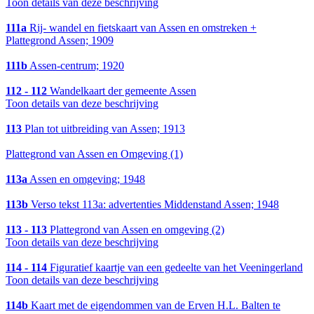
Toon details van deze beschrijving
111a
Rij- wandel en fietskaart van Assen en omstreken +
Plattegrond Assen; 1909
111b
Assen-centrum; 1920
112 - 112
Wandelkaart der gemeente Assen
Toon details van deze beschrijving
113
Plan tot uitbreiding van Assen; 1913
Plattegrond van Assen en Omgeving (1)
113a
Assen en omgeving; 1948
113b
Verso tekst 113a: advertenties Middenstand Assen; 1948
113 - 113
Plattegrond van Assen en omgeving (2)
Toon details van deze beschrijving
114 - 114
Figuratief kaartje van een gedeelte van het Veeningerland
Toon details van deze beschrijving
114b
Kaart met de eigendommen van de Erven H.L. Balten te