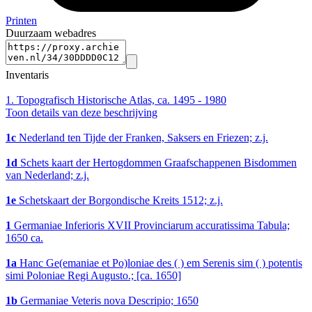
Printen
Duurzaam webadres
Inventaris
1.
Topografisch Historische Atlas, ca. 1495 - 1980
Toon details van deze beschrijving
1c
Nederland ten Tijde der Franken, Saksers en Friezen; z.j.
1d
Schets kaart der Hertogdommen Graafschappenen Bisdommen
van Nederland; z.j.
1e
Schetskaart der Borgondische Kreits 1512; z.j.
1
Germaniae Inferioris XVII Provinciarum accuratissima Tabula;
1650 ca.
1a
Hanc Ge(emaniae et Po)loniae des ( ) em Serenis sim ( ) potentis
simi Poloniae Regi Augusto.; [ca. 1650]
1b
Germaniae Veteris nova Descripio; 1650