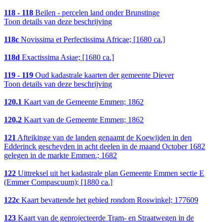
118 - 118
Beilen - percelen land onder Brunstinge
Toon details van deze beschrijving
118c
Novissima et Perfectissima Africae; [1680 ca.]
118d
Exactissima Asiae; [1680 ca.]
119 - 119
Oud kadastrale kaarten der gemeente Diever
Toon details van deze beschrijving
120.1
Kaart van de Gemeente Emmen; 1862
120.2
Kaart van de Gemeente Emmen; 1862
121
Afteikinge van de landen genaamt de Koewijden in den
Edderinck gescheyden in acht deelen in de maand October 1682
gelegen in de markte Emmen.; 1682
122
Uittreksel uit het kadastrale plan Gemeente Emmen sectie E
(Emmer Compascuum); [1880 ca.]
122c
Kaart bevattende het gebied rondom Roswinkel; 177609
123
Kaart van de geprojecteerde Tram- en Straatwegen in de