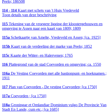
Peelo; 186508
114 - 114
Kaart met schets van 't Huis Vredeveld
Toon details van deze beschrijving
115
Tekening van de vroegere ligging der kloostergebouwen en
omgeving te Assen naar een kaart van 1809; 1809
115a
Schetkaartje van Amelte, Vredeveld en Assen; [ca. 1925]
115b
Kaart van de verdeeling der marke van Peelo; 1852
115c
Kaarte der Witter- en Halervenen; 1765
116
Plattegrond van de stad Coevorden en omgeving; ca. 1550
116a
De Vesting Coevorden met alle bastionpunt- en hoeknamen.;
1911
117
Plan van Coevorden - De vesting Coevorden; [ca 1750]
117a
Coevorden ; [ca 1750]
118a
Groningae et Omlandiae Dominium vulgo De Provincie Van
Stadt En Lande, cum etc.; [ca 1685]