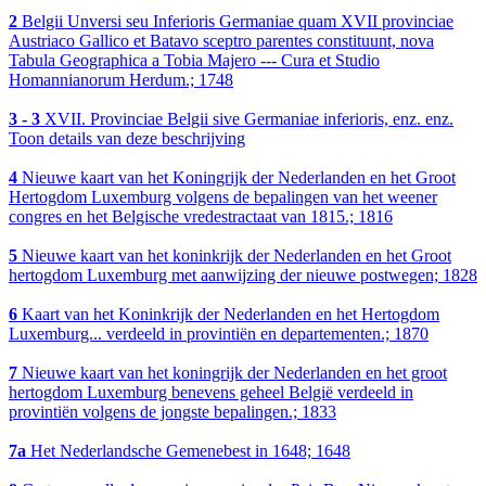
2
Belgii Unversi seu Inferioris Germaniae quam XVII provinciae
Austriaco Gallico et Batavo sceptro parentes constituunt, nova
Tabula Geographica a Tobia Majero --- Cura et Studio
Homannianorum Herdum.; 1748
3 - 3
XVII. Provinciae Belgii sive Germaniae inferioris, enz. enz.
Toon details van deze beschrijving
4
Nieuwe kaart van het Koningrijk der Nederlanden en het Groot
Hertogdom Luxemburg volgens de bepalingen van het weener
congres en het Belgische vredestractaat van 1815.; 1816
5
Nieuwe kaart van het koninkrijk der Nederlanden en het Groot
hertogdom Luxemburg met aanwijzing der nieuwe postwegen; 1828
6
Kaart van het Koninkrijk der Nederlanden en het Hertogdom
Luxemburg... verdeeld in provintiën en departementen.; 1870
7
Nieuwe kaart van het koningrijk der Nederlanden en het groot
hertogdom Luxemburg benevens geheel België verdeeld in
provintiën volgens de jongste bepalingen.; 1833
7a
Het Nederlandsche Gemenebest in 1648; 1648