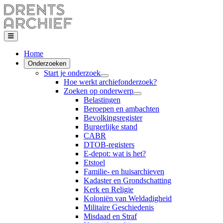
Home
Onderzoeken
Start je onderzoek
Hoe werkt archiefonderzoek?
Zoeken op onderwerp
Belastingen
Beroepen en ambachten
Bevolkingsregister
Burgerlijke stand
CABR
DTOB-registers
E-depot: wat is het?
Etstoel
Familie- en huisarchieven
Kadaster en Grondschatting
Kerk en Religie
Koloniën van Weldadigheid
Militaire Geschiedenis
Misdaad en Straf