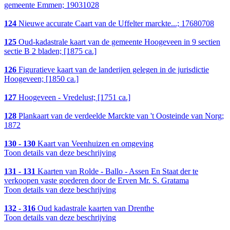
gemeente Emmen; 19031028
124
Nieuwe accurate Caart van de Uffelter marckte...; 17680708
125
Oud-kadastrale kaart van de gemeente Hoogeveen in 9 sectien
sectie B 2 bladen; [1875 ca.]
126
Figuratieve kaart van de landerijen gelegen in de jurisdictie
Hoogeveen; [1850 ca.]
127
Hoogeveen - Vredelust; [1751 ca.]
128
Plankaart van de verdeelde Marckte van 't Oosteinde van Norg;
1872
130 - 130
Kaart van Veenhuizen en omgeving
Toon details van deze beschrijving
131 - 131
Kaarten van Rolde - Ballo - Assen En Staat der te
verkoopen vaste goederen door de Erven Mr. S. Gratama
Toon details van deze beschrijving
132 - 316
Oud kadastrale kaarten van Drenthe
Toon details van deze beschrijving