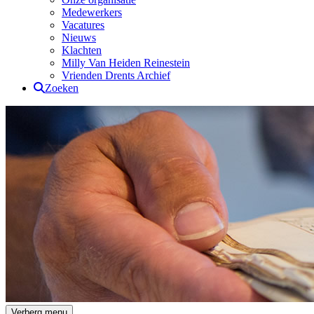
Medewerkers
Vacatures
Nieuws
Klachten
Milly Van Heiden Reinestein
Vrienden Drents Archief
Zoeken
Drents Archief
Verberg menu