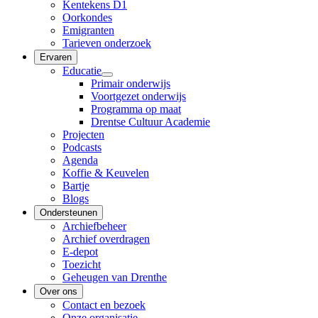
Kentekens D1
Oorkondes
Emigranten
Tarieven onderzoek
Ervaren
Educatie
Primair onderwijs
Voortgezet onderwijs
Programma op maat
Drentse Cultuur Academie
Projecten
Podcasts
Agenda
Koffie & Keuvelen
Bartje
Blogs
Ondersteunen
Archiefbeheer
Archief overdragen
E-depot
Toezicht
Geheugen van Drenthe
Over ons
Contact en bezoek
Onze organisatie