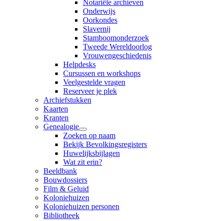
Notariële archieven
Onderwijs
Oorkondes
Slavernij
Stamboomonderzoek
Tweede Wereldoorlog
Vrouwengeschiedenis
Helpdesks
Cursussen en workshops
Veelgestelde vragen
Reserveer je plek
Archiefstukken
Kaarten
Kranten
Genealogie
Zoeken op naam
Bekijk Bevolkingsregisters
Huwelijksbijlagen
Wat zit erin?
Beeldbank
Bouwdossiers
Film & Geluid
Koloniehuizen
Koloniehuizen personen
Bibliotheek