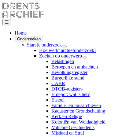
Home
Onderzoeken
Start je onderzoek
Hoe werkt archiefonderzoek?
Zoeken op onderwerp
Belastingen
Beroepen en ambachten
Bevolkingsregister
Burgerlijke stand
CABR
DTOB-registers
E-depot: wat is het?
Etstoel
Familie- en huisarchieven
Kadaster en Grondschatting
Kerk en Religie
Koloniën van Weldadigheid
Militaire Geschiedenis
Misdaad en Straf