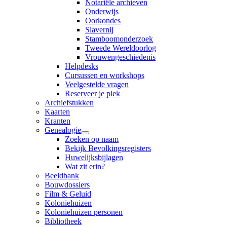
Notariële archieven
Onderwijs
Oorkondes
Slavernij
Stamboomonderzoek
Tweede Wereldoorlog
Vrouwengeschiedenis
Helpdesks
Cursussen en workshops
Veelgestelde vragen
Reserveer je plek
Archiefstukken
Kaarten
Kranten
Genealogie
Zoeken op naam
Bekijk Bevolkingsregisters
Huwelijksbijlagen
Wat zit erin?
Beeldbank
Bouwdossiers
Film & Geluid
Koloniehuizen
Koloniehuizen personen
Bibliotheek