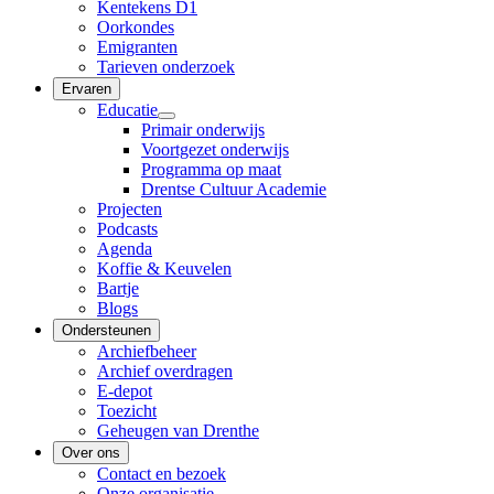
Kentekens D1
Oorkondes
Emigranten
Tarieven onderzoek
Ervaren
Educatie
Primair onderwijs
Voortgezet onderwijs
Programma op maat
Drentse Cultuur Academie
Projecten
Podcasts
Agenda
Koffie & Keuvelen
Bartje
Blogs
Ondersteunen
Archiefbeheer
Archief overdragen
E-depot
Toezicht
Geheugen van Drenthe
Over ons
Contact en bezoek
Onze organisatie