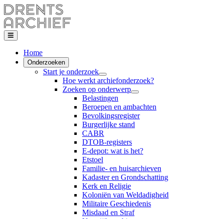
Home
Onderzoeken
Start je onderzoek
Hoe werkt archiefonderzoek?
Zoeken op onderwerp
Belastingen
Beroepen en ambachten
Bevolkingsregister
Burgerlijke stand
CABR
DTOB-registers
E-depot: wat is het?
Etstoel
Familie- en huisarchieven
Kadaster en Grondschatting
Kerk en Religie
Koloniën van Weldadigheid
Militaire Geschiedenis
Misdaad en Straf