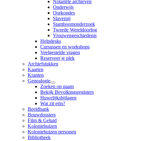
Notariële archieven
Onderwijs
Oorkondes
Slavernij
Stamboomonderzoek
Tweede Wereldoorlog
Vrouwengeschiedenis
Helpdesks
Cursussen en workshops
Veelgestelde vragen
Reserveer je plek
Archiefstukken
Kaarten
Kranten
Genealogie
Zoeken op naam
Bekijk Bevolkingsregisters
Huwelijksbijlagen
Wat zit erin?
Beeldbank
Bouwdossiers
Film & Geluid
Koloniehuizen
Koloniehuizen personen
Bibliotheek