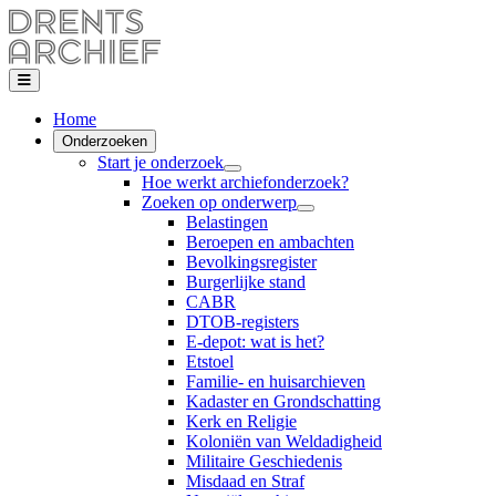
Home
Onderzoeken
Start je onderzoek
Hoe werkt archiefonderzoek?
Zoeken op onderwerp
Belastingen
Beroepen en ambachten
Bevolkingsregister
Burgerlijke stand
CABR
DTOB-registers
E-depot: wat is het?
Etstoel
Familie- en huisarchieven
Kadaster en Grondschatting
Kerk en Religie
Koloniën van Weldadigheid
Militaire Geschiedenis
Misdaad en Straf