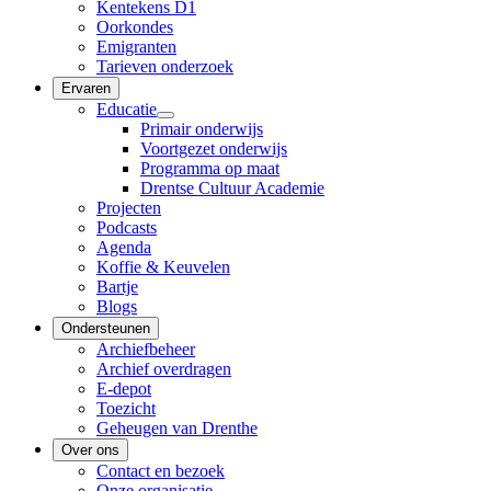
Kentekens D1
Oorkondes
Emigranten
Tarieven onderzoek
Ervaren
Educatie
Primair onderwijs
Voortgezet onderwijs
Programma op maat
Drentse Cultuur Academie
Projecten
Podcasts
Agenda
Koffie & Keuvelen
Bartje
Blogs
Ondersteunen
Archiefbeheer
Archief overdragen
E-depot
Toezicht
Geheugen van Drenthe
Over ons
Contact en bezoek
Onze organisatie