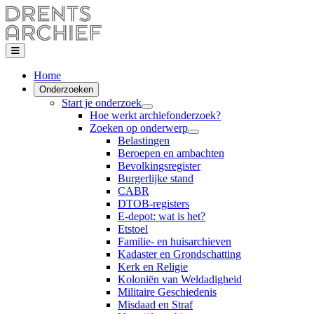
Home
Onderzoeken
Start je onderzoek
Hoe werkt archiefonderzoek?
Zoeken op onderwerp
Belastingen
Beroepen en ambachten
Bevolkingsregister
Burgerlijke stand
CABR
DTOB-registers
E-depot: wat is het?
Etstoel
Familie- en huisarchieven
Kadaster en Grondschatting
Kerk en Religie
Koloniën van Weldadigheid
Militaire Geschiedenis
Misdaad en Straf