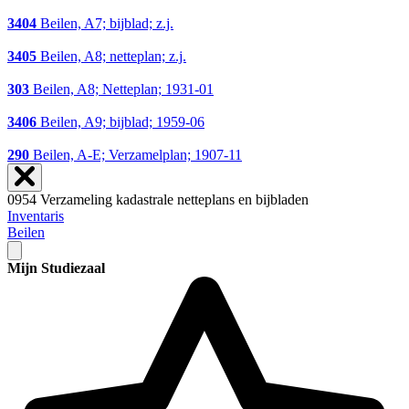
3404
Beilen, A7; bijblad; z.j.
3405
Beilen, A8; netteplan; z.j.
303
Beilen, A8; Netteplan; 1931-01
3406
Beilen, A9; bijblad; 1959-06
290
Beilen, A-E; Verzamelplan; 1907-11
0954 Verzameling kadastrale netteplans en bijbladen
Inventaris
Beilen
Mijn Studiezaal