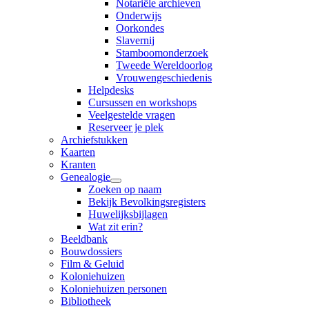
Notariële archieven
Onderwijs
Oorkondes
Slavernij
Stamboomonderzoek
Tweede Wereldoorlog
Vrouwengeschiedenis
Helpdesks
Cursussen en workshops
Veelgestelde vragen
Reserveer je plek
Archiefstukken
Kaarten
Kranten
Genealogie
Zoeken op naam
Bekijk Bevolkingsregisters
Huwelijksbijlagen
Wat zit erin?
Beeldbank
Bouwdossiers
Film & Geluid
Koloniehuizen
Koloniehuizen personen
Bibliotheek