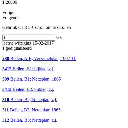
1:20000
Vorige
Volgende
Gebruik CTRL + scroll om te scrollen
Ga
laatste wijziging 15-02-2017
1 gedigitaliseerd
288
Beilen, A-E; Verzamelplan; 1907-11
3412
Beilen, B1; bijblad; z.j.
309
Beilen, B1; Netteplan; 1865
3413
Beilen, B2; bijblad; z.j.
310
Beilen, B2; Netteplan; z.j.
311
Beilen, B3; Netteplan; 1865
312
Beilen, B3; Netteplan; z.j.