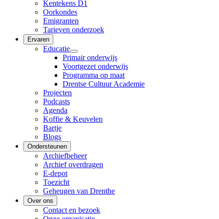
Kentekens D1
Oorkondes
Emigranten
Tarieven onderzoek
Ervaren
Educatie
Primair onderwijs
Voortgezet onderwijs
Programma op maat
Drentse Cultuur Academie
Projecten
Podcasts
Agenda
Koffie & Keuvelen
Bartje
Blogs
Ondersteunen
Archiefbeheer
Archief overdragen
E-depot
Toezicht
Geheugen van Drenthe
Over ons
Contact en bezoek
Onze organisatie