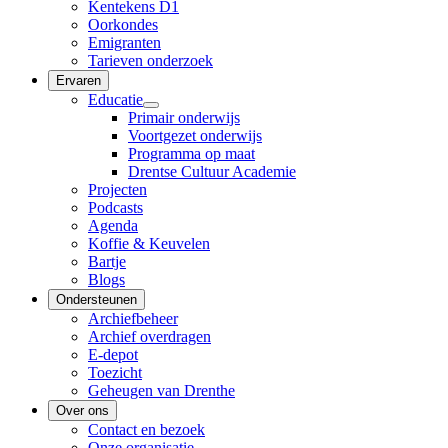
Kentekens D1
Oorkondes
Emigranten
Tarieven onderzoek
Ervaren
Educatie
Primair onderwijs
Voortgezet onderwijs
Programma op maat
Drentse Cultuur Academie
Projecten
Podcasts
Agenda
Koffie & Keuvelen
Bartje
Blogs
Ondersteunen
Archiefbeheer
Archief overdragen
E-depot
Toezicht
Geheugen van Drenthe
Over ons
Contact en bezoek
Onze organisatie