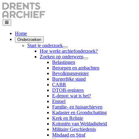
Home
Onderzoeken
Start je onderzoek
Hoe werkt archiefonderzoek?
Zoeken op onderwerp
Belastingen
Beroepen en ambachten
Bevolkingsregister
Burgerlijke stand
CABR
DTOB-registers
E-depot: wat is het?
Etstoel
Familie- en huisarchieven
Kadaster en Grondschatting
Kerk en Religie
Koloniën van Weldadigheid
Militaire Geschiedenis
Misdaad en Straf