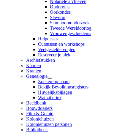
Notariële archieven
Onderwijs
Oorkondes
Slavernij
Stamboomonderzoek
Tweede Wereldoorlog
Vrouwengeschiedenis
Helpdesks
Cursussen en workshops
Veelgestelde vragen
Reserveer je plek
Archiefstukken
Kaarten
Kranten
Genealogie
Zoeken op naam
Bekijk Bevolkingsregisters
Huwelijksbijlagen
Wat zit erin?
Beeldbank
Bouwdossiers
Film & Geluid
Koloniehuizen
Koloniehuizen personen
Bibliotheek