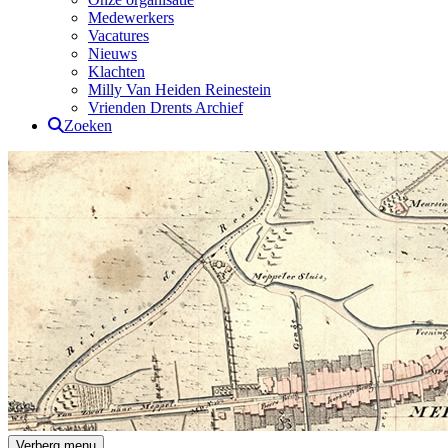
Medewerkers
Vacatures
Nieuws
Klachten
Milly Van Heiden Reinestein
Vrienden Drents Archief
Zoeken
Drents Archief
Verberg menu