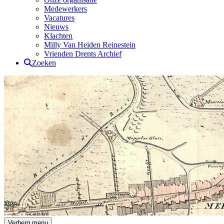
Medewerkers
Vacatures
Nieuws
Klachten
Milly Van Heiden Reinestein
Vrienden Drents Archief
Zoeken
Drents Archief
Verberg menu