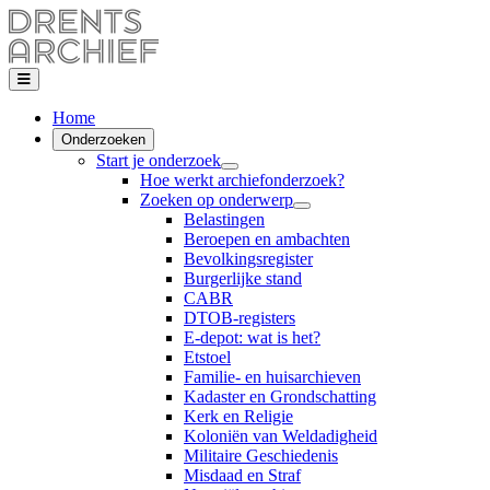
Home
Onderzoeken
Start je onderzoek
Hoe werkt archiefonderzoek?
Zoeken op onderwerp
Belastingen
Beroepen en ambachten
Bevolkingsregister
Burgerlijke stand
CABR
DTOB-registers
E-depot: wat is het?
Etstoel
Familie- en huisarchieven
Kadaster en Grondschatting
Kerk en Religie
Koloniën van Weldadigheid
Militaire Geschiedenis
Misdaad en Straf