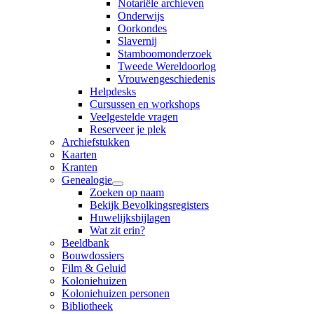
Notariële archieven
Onderwijs
Oorkondes
Slavernij
Stamboomonderzoek
Tweede Wereldoorlog
Vrouwengeschiedenis
Helpdesks
Cursussen en workshops
Veelgestelde vragen
Reserveer je plek
Archiefstukken
Kaarten
Kranten
Genealogie
Zoeken op naam
Bekijk Bevolkingsregisters
Huwelijksbijlagen
Wat zit erin?
Beeldbank
Bouwdossiers
Film & Geluid
Koloniehuizen
Koloniehuizen personen
Bibliotheek