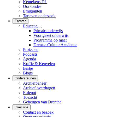
Kentekens D1
Oorkondes
Emigranten
Tarieven onderzoek
Ervaren
Educatie
Primair onderwijs
Voortgezet onderwijs
Programma op maat
Drentse Cultuur Academie
Projecten
Podcasts
Agenda
Koffie & Keuvelen
Bartje
Blogs
Ondersteunen
Archiefbeheer
Archief overdragen
E-depot
Toezicht
Geheugen van Drenthe
Over ons
Contact en bezoek
Onze organisatie