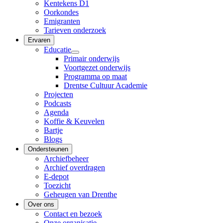
Kentekens D1
Oorkondes
Emigranten
Tarieven onderzoek
Ervaren
Educatie
Primair onderwijs
Voortgezet onderwijs
Programma op maat
Drentse Cultuur Academie
Projecten
Podcasts
Agenda
Koffie & Keuvelen
Bartje
Blogs
Ondersteunen
Archiefbeheer
Archief overdragen
E-depot
Toezicht
Geheugen van Drenthe
Over ons
Contact en bezoek
Onze organisatie