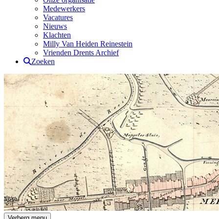
Medewerkers
Vacatures
Nieuws
Klachten
Milly Van Heiden Reinestein
Vrienden Drents Archief
Zoeken
Drents Archief
Verberg menu