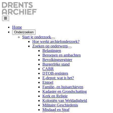
Home
Onderzoeken
Start je onderzoek
Hoe werkt archiefonderzoek?
Zoeken op onderwerp
Belastingen
Beroepen en ambachten
Bevolkingsregister
Burgerlijke stand
CABR
DTOB-registers
E-depot: wat is het?
Etstoel
Familie- en huisarchieven
Kadaster en Grondschatting
Kerk en Religie
Koloniën van Weldadigheid
Militaire Geschiedenis
Misdaad en Straf