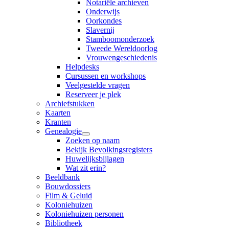
Notariële archieven
Onderwijs
Oorkondes
Slavernij
Stamboomonderzoek
Tweede Wereldoorlog
Vrouwengeschiedenis
Helpdesks
Cursussen en workshops
Veelgestelde vragen
Reserveer je plek
Archiefstukken
Kaarten
Kranten
Genealogie
Zoeken op naam
Bekijk Bevolkingsregisters
Huwelijksbijlagen
Wat zit erin?
Beeldbank
Bouwdossiers
Film & Geluid
Koloniehuizen
Koloniehuizen personen
Bibliotheek