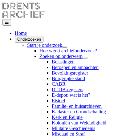
Home
Onderzoeken
Start je onderzoek
Hoe werkt archiefonderzoek?
Zoeken op onderwerp
Belastingen
Beroepen en ambachten
Bevolkingsregister
Burgerlijke stand
CABR
DTOB-registers
E-depot: wat is het?
Etstoel
Familie- en huisarchieven
Kadaster en Grondschatting
Kerk en Religie
Koloniën van Weldadigheid
Militaire Geschiedenis
Misdaad en Straf