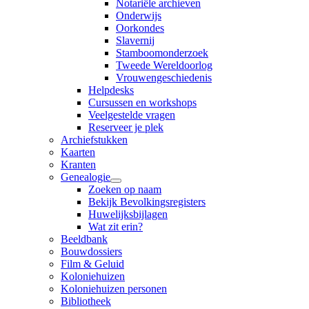
Notariële archieven
Onderwijs
Oorkondes
Slavernij
Stamboomonderzoek
Tweede Wereldoorlog
Vrouwengeschiedenis
Helpdesks
Cursussen en workshops
Veelgestelde vragen
Reserveer je plek
Archiefstukken
Kaarten
Kranten
Genealogie
Zoeken op naam
Bekijk Bevolkingsregisters
Huwelijksbijlagen
Wat zit erin?
Beeldbank
Bouwdossiers
Film & Geluid
Koloniehuizen
Koloniehuizen personen
Bibliotheek