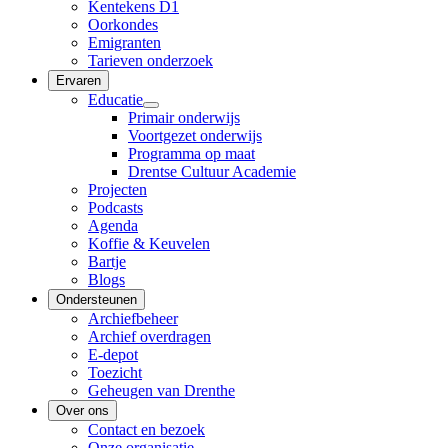
Kentekens D1
Oorkondes
Emigranten
Tarieven onderzoek
Ervaren
Educatie
Primair onderwijs
Voortgezet onderwijs
Programma op maat
Drentse Cultuur Academie
Projecten
Podcasts
Agenda
Koffie & Keuvelen
Bartje
Blogs
Ondersteunen
Archiefbeheer
Archief overdragen
E-depot
Toezicht
Geheugen van Drenthe
Over ons
Contact en bezoek
Onze organisatie