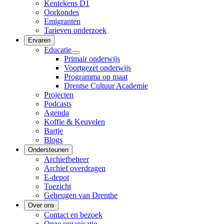
Kentekens D1
Oorkondes
Emigranten
Tarieven onderzoek
Ervaren
Educatie
Primair onderwijs
Voortgezet onderwijs
Programma op maat
Drentse Cultuur Academie
Projecten
Podcasts
Agenda
Koffie & Keuvelen
Bartje
Blogs
Ondersteunen
Archiefbeheer
Archief overdragen
E-depot
Toezicht
Geheugen van Drenthe
Over ons
Contact en bezoek
Onze organisatie