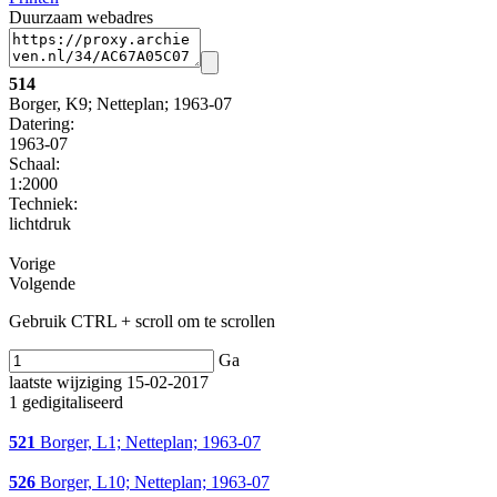
Duurzaam webadres
514
Borger, K9; Netteplan; 1963-07
Datering
:
1963-07
Schaal
:
1:2000
Techniek:
lichtdruk
Vorige
Volgende
Gebruik CTRL + scroll om te scrollen
Ga
laatste wijziging 15-02-2017
1 gedigitaliseerd
521
Borger, L1; Netteplan; 1963-07
526
Borger, L10; Netteplan; 1963-07