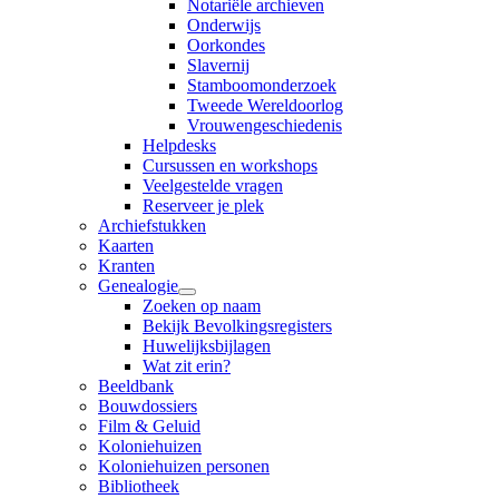
Notariële archieven
Onderwijs
Oorkondes
Slavernij
Stamboomonderzoek
Tweede Wereldoorlog
Vrouwengeschiedenis
Helpdesks
Cursussen en workshops
Veelgestelde vragen
Reserveer je plek
Archiefstukken
Kaarten
Kranten
Genealogie
Zoeken op naam
Bekijk Bevolkingsregisters
Huwelijksbijlagen
Wat zit erin?
Beeldbank
Bouwdossiers
Film & Geluid
Koloniehuizen
Koloniehuizen personen
Bibliotheek