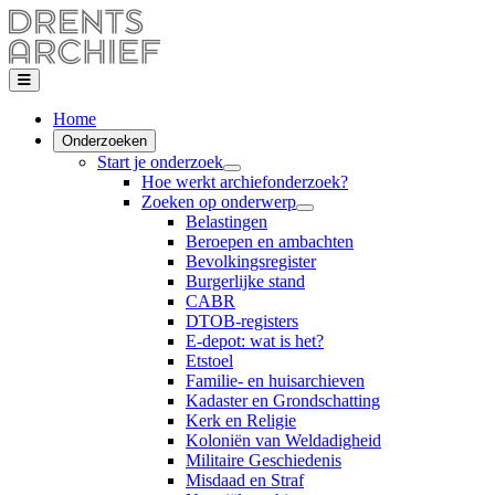
Home
Onderzoeken
Start je onderzoek
Hoe werkt archiefonderzoek?
Zoeken op onderwerp
Belastingen
Beroepen en ambachten
Bevolkingsregister
Burgerlijke stand
CABR
DTOB-registers
E-depot: wat is het?
Etstoel
Familie- en huisarchieven
Kadaster en Grondschatting
Kerk en Religie
Koloniën van Weldadigheid
Militaire Geschiedenis
Misdaad en Straf