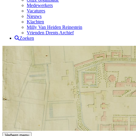
Medewerkers
Vacatures
Nieuws
Klachten
Milly Van Heiden Reinestein
Vrienden Drents Archief
Zoeken
Drents Archief
Verberg menu