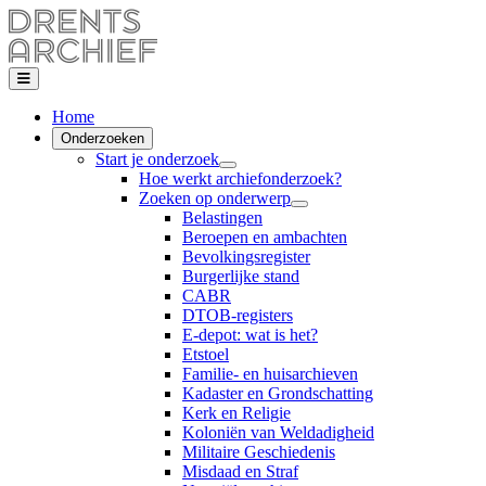
Home
Onderzoeken
Start je onderzoek
Hoe werkt archiefonderzoek?
Zoeken op onderwerp
Belastingen
Beroepen en ambachten
Bevolkingsregister
Burgerlijke stand
CABR
DTOB-registers
E-depot: wat is het?
Etstoel
Familie- en huisarchieven
Kadaster en Grondschatting
Kerk en Religie
Koloniën van Weldadigheid
Militaire Geschiedenis
Misdaad en Straf