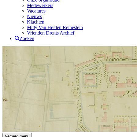
Medewerkers
Vacatures
Nieuws
Klachten
Milly Van Heiden Reinestein
Vrienden Drents Archief
Zoeken
Drents Archief
Verberg menu