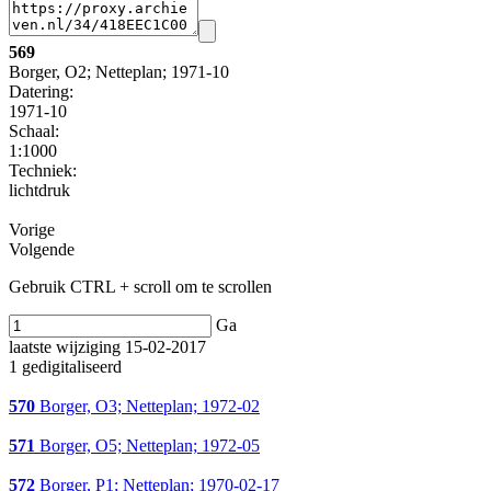
569
Borger, O2; Netteplan; 1971-10
Datering
:
1971-10
Schaal
:
1:1000
Techniek:
lichtdruk
Vorige
Volgende
Gebruik CTRL + scroll om te scrollen
Ga
laatste wijziging 15-02-2017
1 gedigitaliseerd
570
Borger, O3; Netteplan; 1972-02
571
Borger, O5; Netteplan; 1972-05
572
Borger, P1; Netteplan; 1970-02-17