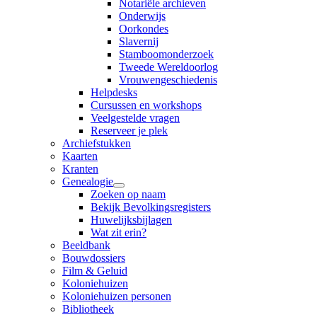
Notariële archieven
Onderwijs
Oorkondes
Slavernij
Stamboomonderzoek
Tweede Wereldoorlog
Vrouwengeschiedenis
Helpdesks
Cursussen en workshops
Veelgestelde vragen
Reserveer je plek
Archiefstukken
Kaarten
Kranten
Genealogie
Zoeken op naam
Bekijk Bevolkingsregisters
Huwelijksbijlagen
Wat zit erin?
Beeldbank
Bouwdossiers
Film & Geluid
Koloniehuizen
Koloniehuizen personen
Bibliotheek