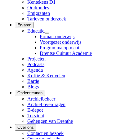
Kentekens D1
Oorkondes
Emigranten
Tarieven onderzoek
Ervaren
Educatie
Primair onderwijs
Voortgezet onderwijs
Programma op maat
Drentse Cultuur Academie
Projecten
Podcasts
Agenda
Koffie & Keuvelen
Bartje
Blogs
Ondersteunen
Archiefbeheer
Archief overdragen
E-depot
Toezicht
Geheugen van Drenthe
Over ons
Contact en bezoek
Onze organisatie