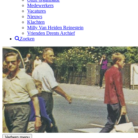
Medewerkers
Vacatures
Nieuws
Klachten
Milly Van Heiden Reinestein
Vrienden Drents Archief
Zoeken
Drents Archief
Verberg menu