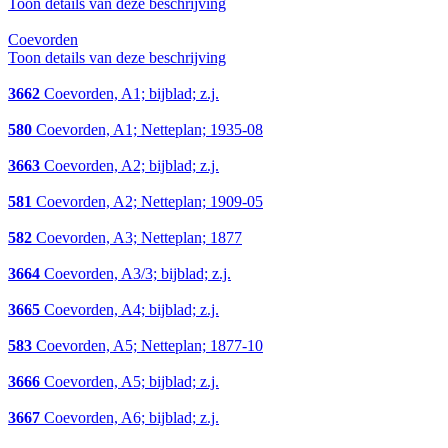
Toon details van deze beschrijving
Coevorden
Toon details van deze beschrijving
3662
Coevorden, A1; bijblad; z.j.
580
Coevorden, A1; Netteplan; 1935-08
3663
Coevorden, A2; bijblad; z.j.
581
Coevorden, A2; Netteplan; 1909-05
582
Coevorden, A3; Netteplan; 1877
3664
Coevorden, A3/3; bijblad; z.j.
3665
Coevorden, A4; bijblad; z.j.
583
Coevorden, A5; Netteplan; 1877-10
3666
Coevorden, A5; bijblad; z.j.
3667
Coevorden, A6; bijblad; z.j.