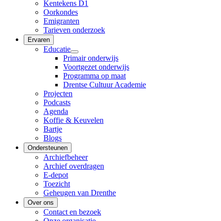
Kentekens D1
Oorkondes
Emigranten
Tarieven onderzoek
Ervaren
Educatie
Primair onderwijs
Voortgezet onderwijs
Programma op maat
Drentse Cultuur Academie
Projecten
Podcasts
Agenda
Koffie & Keuvelen
Bartje
Blogs
Ondersteunen
Archiefbeheer
Archief overdragen
E-depot
Toezicht
Geheugen van Drenthe
Over ons
Contact en bezoek
Onze organisatie