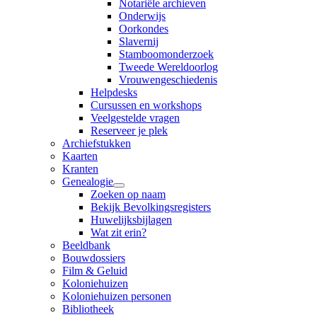
Notariële archieven
Onderwijs
Oorkondes
Slavernij
Stamboomonderzoek
Tweede Wereldoorlog
Vrouwengeschiedenis
Helpdesks
Cursussen en workshops
Veelgestelde vragen
Reserveer je plek
Archiefstukken
Kaarten
Kranten
Genealogie
Zoeken op naam
Bekijk Bevolkingsregisters
Huwelijksbijlagen
Wat zit erin?
Beeldbank
Bouwdossiers
Film & Geluid
Koloniehuizen
Koloniehuizen personen
Bibliotheek