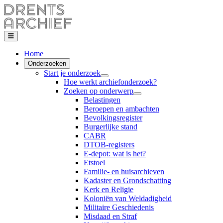
Home
Onderzoeken
Start je onderzoek
Hoe werkt archiefonderzoek?
Zoeken op onderwerp
Belastingen
Beroepen en ambachten
Bevolkingsregister
Burgerlijke stand
CABR
DTOB-registers
E-depot: wat is het?
Etstoel
Familie- en huisarchieven
Kadaster en Grondschatting
Kerk en Religie
Koloniën van Weldadigheid
Militaire Geschiedenis
Misdaad en Straf