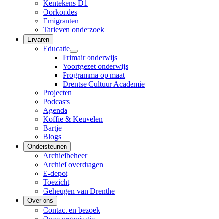
Kentekens D1
Oorkondes
Emigranten
Tarieven onderzoek
Ervaren
Educatie
Primair onderwijs
Voortgezet onderwijs
Programma op maat
Drentse Cultuur Academie
Projecten
Podcasts
Agenda
Koffie & Keuvelen
Bartje
Blogs
Ondersteunen
Archiefbeheer
Archief overdragen
E-depot
Toezicht
Geheugen van Drenthe
Over ons
Contact en bezoek
Onze organisatie