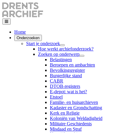
Home
Onderzoeken
Start je onderzoek
Hoe werkt archiefonderzoek?
Zoeken op onderwerp
Belastingen
Beroepen en ambachten
Bevolkingsregister
Burgerlijke stand
CABR
DTOB-registers
E-depot: wat is het?
Etstoel
Familie- en huisarchieven
Kadaster en Grondschatting
Kerk en Religie
Koloniën van Weldadigheid
Militaire Geschiedenis
Misdaad en Straf