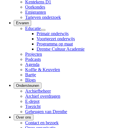
Kentekens D1
Oorkondes
Emigranten
Tarieven onderzoek
Ervaren
Educatie
Primair onderwijs
Voortgezet onderwijs
Programma op maat
Drentse Cultuur Academie
Projecten
Podcasts
Agenda
Koffie & Keuvelen
Bartje
Blogs
Ondersteunen
Archiefbeheer
Archief overdragen
E-depot
Toezicht
Geheugen van Drenthe
Over ons
Contact en bezoek
Onze organisatie