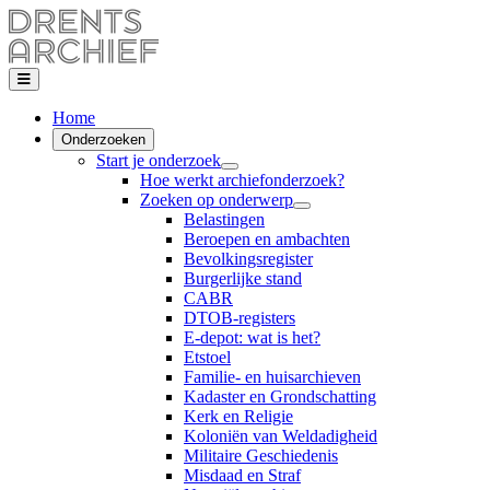
Home
Onderzoeken
Start je onderzoek
Hoe werkt archiefonderzoek?
Zoeken op onderwerp
Belastingen
Beroepen en ambachten
Bevolkingsregister
Burgerlijke stand
CABR
DTOB-registers
E-depot: wat is het?
Etstoel
Familie- en huisarchieven
Kadaster en Grondschatting
Kerk en Religie
Koloniën van Weldadigheid
Militaire Geschiedenis
Misdaad en Straf