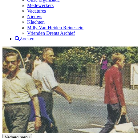
Medewerkers
Vacatures
Nieuws
Klachten
Milly Van Heiden Reinestein
Vrienden Drents Archief
Zoeken
Drents Archief
Verberg menu