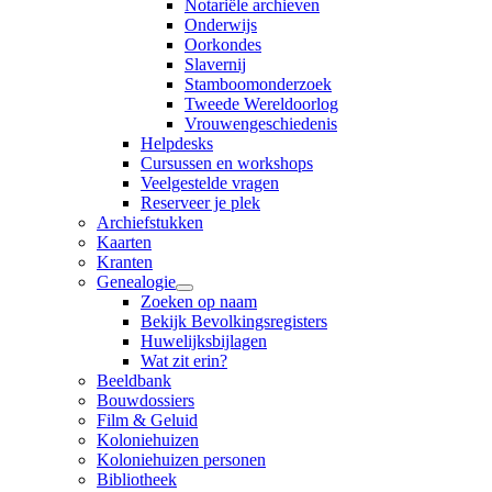
Notariële archieven
Onderwijs
Oorkondes
Slavernij
Stamboomonderzoek
Tweede Wereldoorlog
Vrouwengeschiedenis
Helpdesks
Cursussen en workshops
Veelgestelde vragen
Reserveer je plek
Archiefstukken
Kaarten
Kranten
Genealogie
Zoeken op naam
Bekijk Bevolkingsregisters
Huwelijksbijlagen
Wat zit erin?
Beeldbank
Bouwdossiers
Film & Geluid
Koloniehuizen
Koloniehuizen personen
Bibliotheek