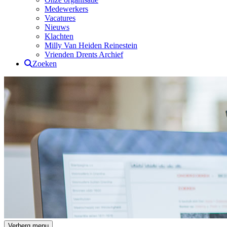
Medewerkers
Vacatures
Nieuws
Klachten
Milly Van Heiden Reinestein
Vrienden Drents Archief
Zoeken
Drents Archief
Verberg menu