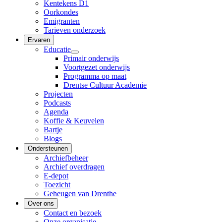
Kentekens D1
Oorkondes
Emigranten
Tarieven onderzoek
Ervaren
Educatie
Primair onderwijs
Voortgezet onderwijs
Programma op maat
Drentse Cultuur Academie
Projecten
Podcasts
Agenda
Koffie & Keuvelen
Bartje
Blogs
Ondersteunen
Archiefbeheer
Archief overdragen
E-depot
Toezicht
Geheugen van Drenthe
Over ons
Contact en bezoek
Onze organisatie