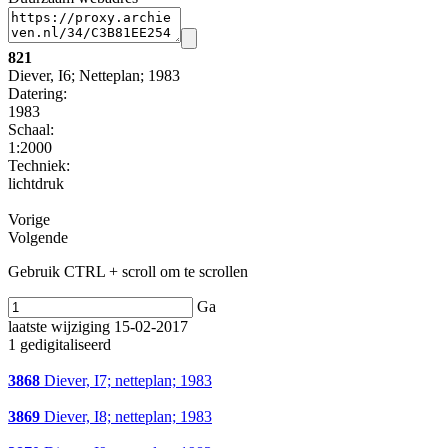
821
Diever, I6; Netteplan; 1983
Datering
:
1983
Schaal
:
1:2000
Techniek:
lichtdruk
Vorige
Volgende
Gebruik CTRL + scroll om te scrollen
Ga
laatste wijziging 15-02-2017
1 gedigitaliseerd
3868
Diever, I7; netteplan; 1983
3869
Diever, I8; netteplan; 1983