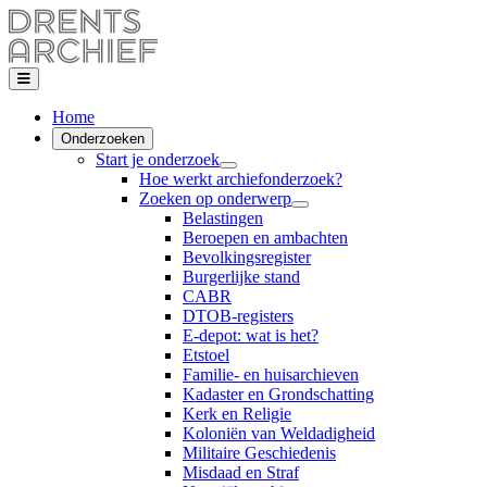
Home
Onderzoeken
Start je onderzoek
Hoe werkt archiefonderzoek?
Zoeken op onderwerp
Belastingen
Beroepen en ambachten
Bevolkingsregister
Burgerlijke stand
CABR
DTOB-registers
E-depot: wat is het?
Etstoel
Familie- en huisarchieven
Kadaster en Grondschatting
Kerk en Religie
Koloniën van Weldadigheid
Militaire Geschiedenis
Misdaad en Straf