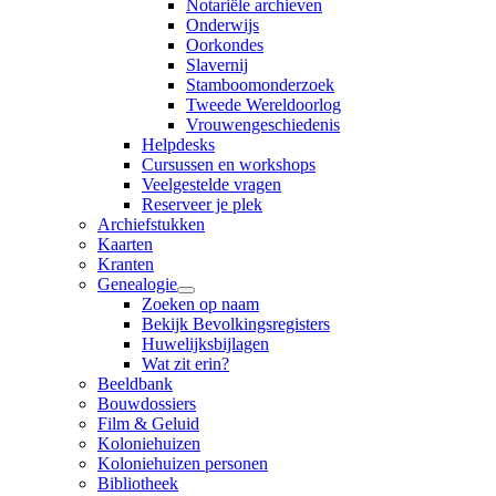
Notariële archieven
Onderwijs
Oorkondes
Slavernij
Stamboomonderzoek
Tweede Wereldoorlog
Vrouwengeschiedenis
Helpdesks
Cursussen en workshops
Veelgestelde vragen
Reserveer je plek
Archiefstukken
Kaarten
Kranten
Genealogie
Zoeken op naam
Bekijk Bevolkingsregisters
Huwelijksbijlagen
Wat zit erin?
Beeldbank
Bouwdossiers
Film & Geluid
Koloniehuizen
Koloniehuizen personen
Bibliotheek