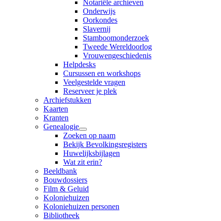
Notariële archieven
Onderwijs
Oorkondes
Slavernij
Stamboomonderzoek
Tweede Wereldoorlog
Vrouwengeschiedenis
Helpdesks
Cursussen en workshops
Veelgestelde vragen
Reserveer je plek
Archiefstukken
Kaarten
Kranten
Genealogie
Zoeken op naam
Bekijk Bevolkingsregisters
Huwelijksbijlagen
Wat zit erin?
Beeldbank
Bouwdossiers
Film & Geluid
Koloniehuizen
Koloniehuizen personen
Bibliotheek