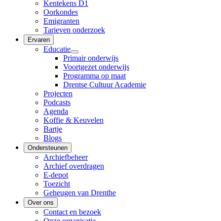
Kentekens D1
Oorkondes
Emigranten
Tarieven onderzoek
Ervaren
Educatie
Primair onderwijs
Voortgezet onderwijs
Programma op maat
Drentse Cultuur Academie
Projecten
Podcasts
Agenda
Koffie & Keuvelen
Bartje
Blogs
Ondersteunen
Archiefbeheer
Archief overdragen
E-depot
Toezicht
Geheugen van Drenthe
Over ons
Contact en bezoek
Onze organisatie