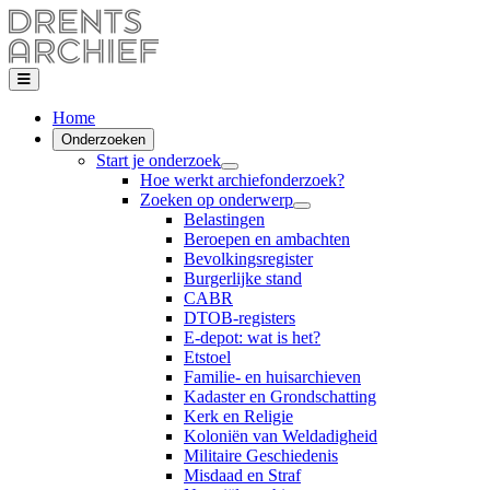
Home
Onderzoeken
Start je onderzoek
Hoe werkt archiefonderzoek?
Zoeken op onderwerp
Belastingen
Beroepen en ambachten
Bevolkingsregister
Burgerlijke stand
CABR
DTOB-registers
E-depot: wat is het?
Etstoel
Familie- en huisarchieven
Kadaster en Grondschatting
Kerk en Religie
Koloniën van Weldadigheid
Militaire Geschiedenis
Misdaad en Straf