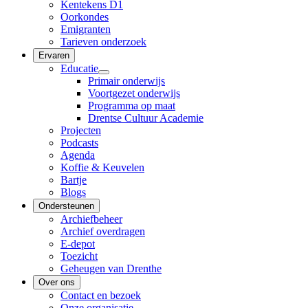
Kentekens D1
Oorkondes
Emigranten
Tarieven onderzoek
Ervaren
Educatie
Primair onderwijs
Voortgezet onderwijs
Programma op maat
Drentse Cultuur Academie
Projecten
Podcasts
Agenda
Koffie & Keuvelen
Bartje
Blogs
Ondersteunen
Archiefbeheer
Archief overdragen
E-depot
Toezicht
Geheugen van Drenthe
Over ons
Contact en bezoek
Onze organisatie