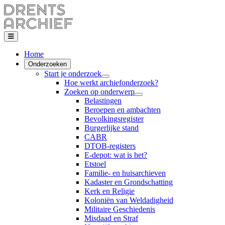
Home
Onderzoeken
Start je onderzoek
Hoe werkt archiefonderzoek?
Zoeken op onderwerp
Belastingen
Beroepen en ambachten
Bevolkingsregister
Burgerlijke stand
CABR
DTOB-registers
E-depot: wat is het?
Etstoel
Familie- en huisarchieven
Kadaster en Grondschatting
Kerk en Religie
Koloniën van Weldadigheid
Militaire Geschiedenis
Misdaad en Straf