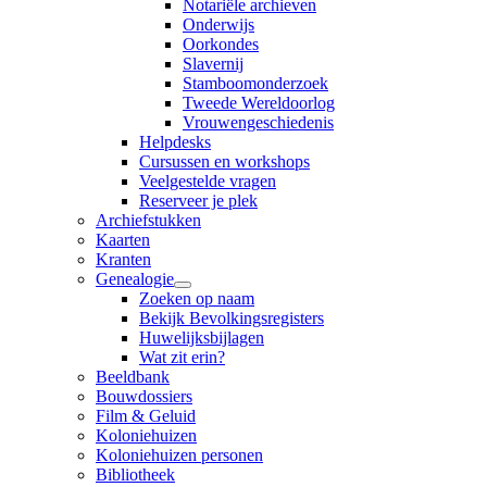
Notariële archieven
Onderwijs
Oorkondes
Slavernij
Stamboomonderzoek
Tweede Wereldoorlog
Vrouwengeschiedenis
Helpdesks
Cursussen en workshops
Veelgestelde vragen
Reserveer je plek
Archiefstukken
Kaarten
Kranten
Genealogie
Zoeken op naam
Bekijk Bevolkingsregisters
Huwelijksbijlagen
Wat zit erin?
Beeldbank
Bouwdossiers
Film & Geluid
Koloniehuizen
Koloniehuizen personen
Bibliotheek