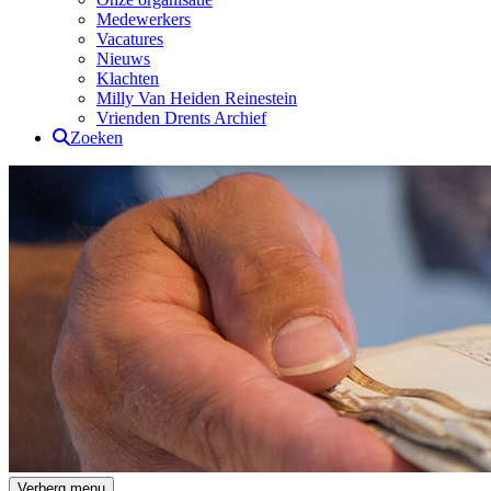
Medewerkers
Vacatures
Nieuws
Klachten
Milly Van Heiden Reinestein
Vrienden Drents Archief
Zoeken
Drents Archief
Verberg menu