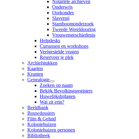
Notariële archieven
Onderwijs
Oorkondes
Slavernij
Stamboomonderzoek
Tweede Wereldoorlog
Vrouwengeschiedenis
Helpdesks
Cursussen en workshops
Veelgestelde vragen
Reserveer je plek
Archiefstukken
Kaarten
Kranten
Genealogie
Zoeken op naam
Bekijk Bevolkingsregisters
Huwelijksbijlagen
Wat zit erin?
Beeldbank
Bouwdossiers
Film & Geluid
Koloniehuizen
Koloniehuizen personen
Bibliotheek