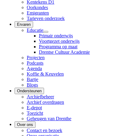
Kentekens D1
Oorkondes
Emigranten
Tarieven onderzoek
Ervaren
Educatie
Primair onderwijs
Voortgezet onderwijs
Programma op maat
Drentse Cultuur Academie
Projecten
Podcasts
Agenda
Koffie & Keuvelen
Bartje
Blogs
Ondersteunen
Archiefbeheer
Archief overdragen
E-depot
Toezicht
Geheugen van Drenthe
Over ons
Contact en bezoek
Onze organisatie