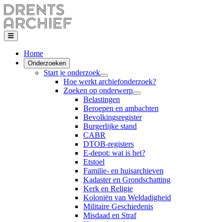
Home
Onderzoeken
Start je onderzoek
Hoe werkt archiefonderzoek?
Zoeken op onderwerp
Belastingen
Beroepen en ambachten
Bevolkingsregister
Burgerlijke stand
CABR
DTOB-registers
E-depot: wat is het?
Etstoel
Familie- en huisarchieven
Kadaster en Grondschatting
Kerk en Religie
Koloniën van Weldadigheid
Militaire Geschiedenis
Misdaad en Straf