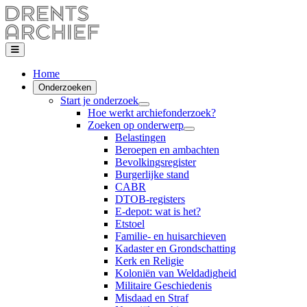
Home
Onderzoeken
Start je onderzoek
Hoe werkt archiefonderzoek?
Zoeken op onderwerp
Belastingen
Beroepen en ambachten
Bevolkingsregister
Burgerlijke stand
CABR
DTOB-registers
E-depot: wat is het?
Etstoel
Familie- en huisarchieven
Kadaster en Grondschatting
Kerk en Religie
Koloniën van Weldadigheid
Militaire Geschiedenis
Misdaad en Straf