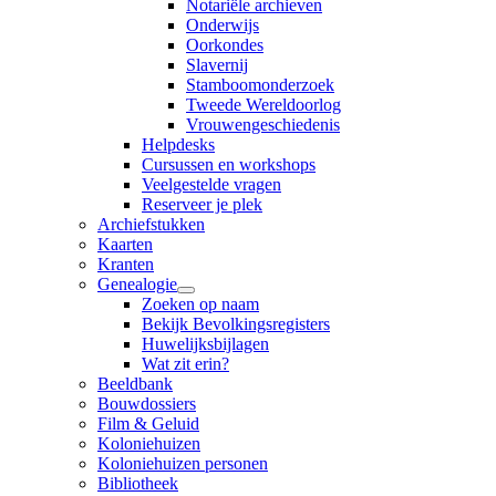
Notariële archieven
Onderwijs
Oorkondes
Slavernij
Stamboomonderzoek
Tweede Wereldoorlog
Vrouwengeschiedenis
Helpdesks
Cursussen en workshops
Veelgestelde vragen
Reserveer je plek
Archiefstukken
Kaarten
Kranten
Genealogie
Zoeken op naam
Bekijk Bevolkingsregisters
Huwelijksbijlagen
Wat zit erin?
Beeldbank
Bouwdossiers
Film & Geluid
Koloniehuizen
Koloniehuizen personen
Bibliotheek