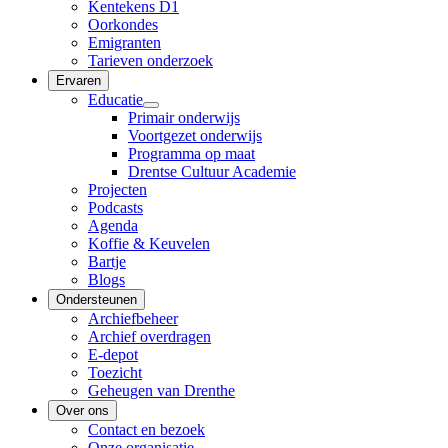
Kentekens D1
Oorkondes
Emigranten
Tarieven onderzoek
Ervaren
Educatie
Primair onderwijs
Voortgezet onderwijs
Programma op maat
Drentse Cultuur Academie
Projecten
Podcasts
Agenda
Koffie & Keuvelen
Bartje
Blogs
Ondersteunen
Archiefbeheer
Archief overdragen
E-depot
Toezicht
Geheugen van Drenthe
Over ons
Contact en bezoek
Onze organisatie