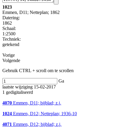
1023
Emmen, D11; Netteplan; 1862
Datering
:
1862
Schaal
:
1:2500
Techniek:
getekend
Vorige
Volgende
Gebruik CTRL + scroll om te scrollen
Ga
laatste wijziging 15-02-2017
1 gedigitaliseerd
4070
Emmen, D11; bijblad; z.j.
1024
Emmen, D12; Netteplan; 1936-10
4071
Emmen, D12; bijblad; z.j.