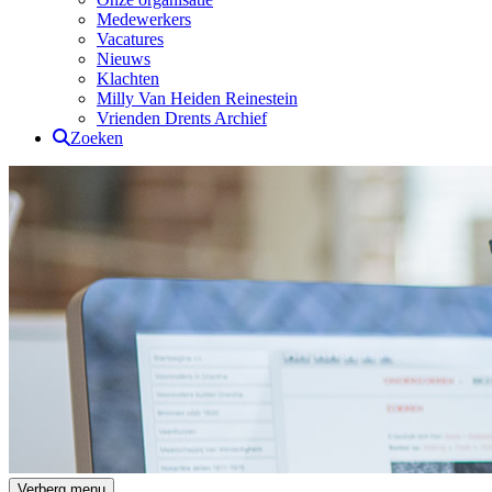
Medewerkers
Vacatures
Nieuws
Klachten
Milly Van Heiden Reinestein
Vrienden Drents Archief
Zoeken
Drents Archief
Verberg menu