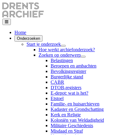
Home
Onderzoeken
Start je onderzoek
Hoe werkt archiefonderzoek?
Zoeken op onderwerp
Belastingen
Beroepen en ambachten
Bevolkingsregister
Burgerlijke stand
CABR
DTOB-registers
E-depot: wat is het?
Etstoel
Familie- en huisarchieven
Kadaster en Grondschatting
Kerk en Religie
Koloniën van Weldadigheid
Militaire Geschiedenis
Misdaad en Straf