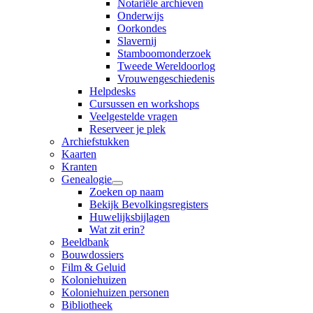
Notariële archieven
Onderwijs
Oorkondes
Slavernij
Stamboomonderzoek
Tweede Wereldoorlog
Vrouwengeschiedenis
Helpdesks
Cursussen en workshops
Veelgestelde vragen
Reserveer je plek
Archiefstukken
Kaarten
Kranten
Genealogie
Zoeken op naam
Bekijk Bevolkingsregisters
Huwelijksbijlagen
Wat zit erin?
Beeldbank
Bouwdossiers
Film & Geluid
Koloniehuizen
Koloniehuizen personen
Bibliotheek