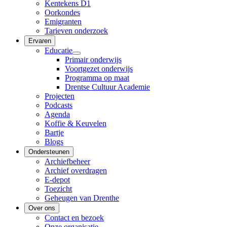
Kentekens D1
Oorkondes
Emigranten
Tarieven onderzoek
Ervaren
Educatie
Primair onderwijs
Voortgezet onderwijs
Programma op maat
Drentse Cultuur Academie
Projecten
Podcasts
Agenda
Koffie & Keuvelen
Bartje
Blogs
Ondersteunen
Archiefbeheer
Archief overdragen
E-depot
Toezicht
Geheugen van Drenthe
Over ons
Contact en bezoek
Onze organisatie