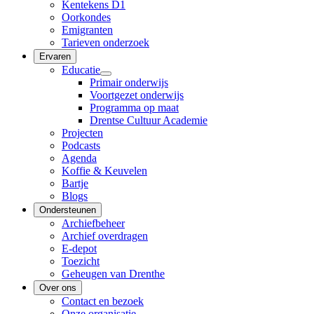
Kentekens D1
Oorkondes
Emigranten
Tarieven onderzoek
Ervaren
Educatie
Primair onderwijs
Voortgezet onderwijs
Programma op maat
Drentse Cultuur Academie
Projecten
Podcasts
Agenda
Koffie & Keuvelen
Bartje
Blogs
Ondersteunen
Archiefbeheer
Archief overdragen
E-depot
Toezicht
Geheugen van Drenthe
Over ons
Contact en bezoek
Onze organisatie