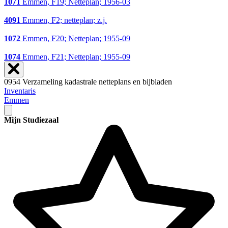
1071
Emmen, F19; Netteplan; 1956-03
4091
Emmen, F2; netteplan; z.j.
1072
Emmen, F20; Netteplan; 1955-09
1074
Emmen, F21; Netteplan; 1955-09
0954 Verzameling kadastrale netteplans en bijbladen
Inventaris
Emmen
Mijn Studiezaal