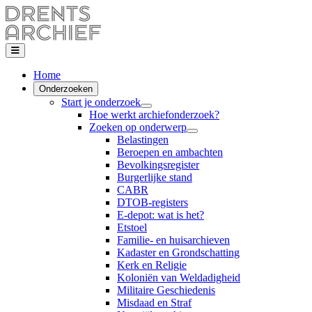
Home
Onderzoeken
Start je onderzoek
Hoe werkt archiefonderzoek?
Zoeken op onderwerp
Belastingen
Beroepen en ambachten
Bevolkingsregister
Burgerlijke stand
CABR
DTOB-registers
E-depot: wat is het?
Etstoel
Familie- en huisarchieven
Kadaster en Grondschatting
Kerk en Religie
Koloniën van Weldadigheid
Militaire Geschiedenis
Misdaad en Straf